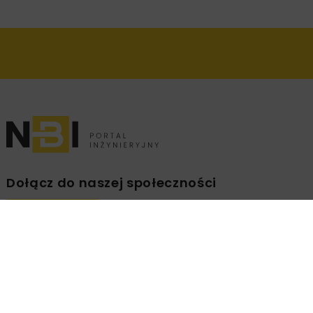
Dołącz do naszej społeczności
Zapisz się na branżowy newsletter!
ZAPISZ
MNIE