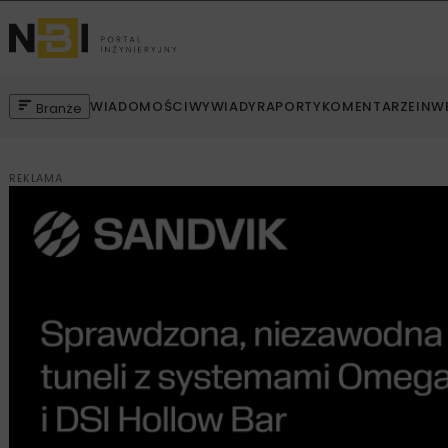
WIADOMOŚCI
WYWIADY
RAPORTY
KOMENTARZE
INW
Branże
REKLAMA