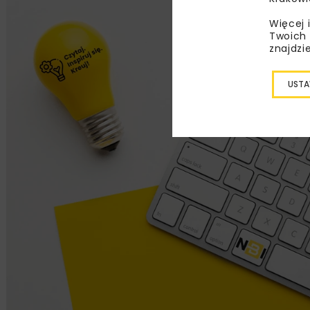
Więcej 
Twoich 
znajdzi
USTA