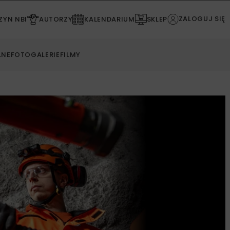
ZALOGUJ SIĘ
YN NBI
AUTORZY
KALENDARIUM
SKLEP
LNE
FOTOGALERIE
FILMY