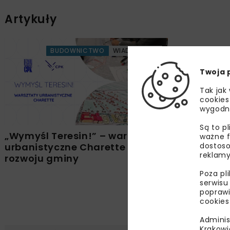
Artykuły
BUDOWNICTWO
WIADOMOŚCI
Twoja 
Tak jak
cookies
wygodn
Są to p
„Wymyśl Teresin!” – warsztaty
ważne f
dostoso
urbanistyczne Charette dla
reklamy
rozwoju gminy
Poza pl
serwisu
poprawi
cookies
Adminis
Krakowi