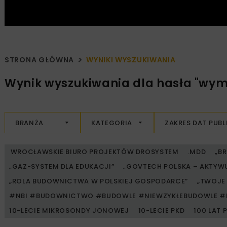
STRONA GŁÓWNA
WYNIKI WYSZUKIWANIA
Wynik wyszukiwania dla hasła "wymy
BRANŻA
KATEGORIA
ZAKRES DAT PUBL
WROCŁAWSKIE BIURO PROJEKTÓW DROSYSTEM
.MDD
„B
„GAZ-SYSTEM DLA EDUKACJI”
„GOVTECH POLSKA – AKTYW
„ROLA BUDOWNICTWA W POLSKIEJ GOSPODARCE”
„TWOJE 
#NBI #BUDOWNICTWO #BUDOWLE #NIEWZYKŁEBUDOWLE #
10-LECIE MIKROSONDY JONOWEJ
10-LECIE PKD
100 LAT 