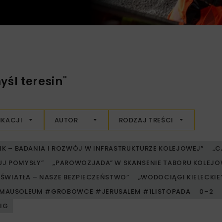
śl teresin"
IKACJI
AUTOR
RODZAJ TREŚCI
RIK – BADANIA I ROZWÓJ W INFRASTRUKTURZE KOLEJOWEJ”
„C
UJ POMYSŁY”
„PAROWOZJADA” W SKANSENIE TABORU KOLE
ŚWIATŁA – NASZE BEZPIECZEŃSTWO”
„WODOCIĄGI KIELECKIE” 
MAUSOLEUM #GROBOWCE #JERUSALEM #1LISTOPADA
0–2
PIG