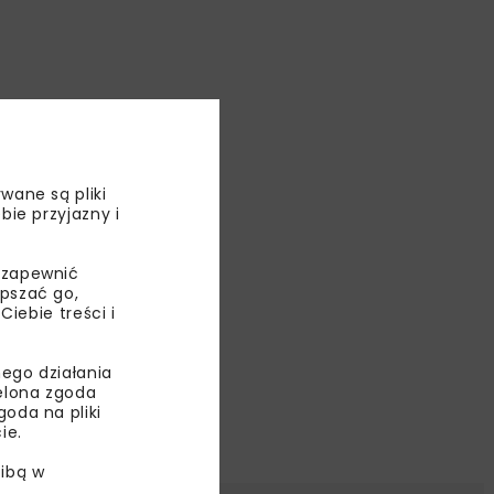
wane są pliki
bie przyjazny i
 zapewnić
epszać go,
ebie treści i
ego działania
ielona zgoda
oda na pliki
ie.
ibą w