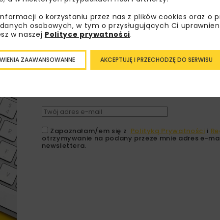
informacji o korzystaniu przez nas z plików cookies oraz o 
danych osobowych, w tym o przysługujących Ci uprawnien
esz w naszej
Polityce prywatności
.
Lubisz wiedzieć więcej?
WIENIA ZAAWANSOWANNE
AKCEPTUJĘ I PRZECHODZĘ DO SERWISU
Zapisz się do newslettera aby otrzymywa
branżowe, zaproszenia na wydarzenia, at
akcje specjalne.
Zapoznałam/em się z
Polityką Prywatności
i
Re
otrzymywanie na podany przeze mnie adres e-mai
newslettera.