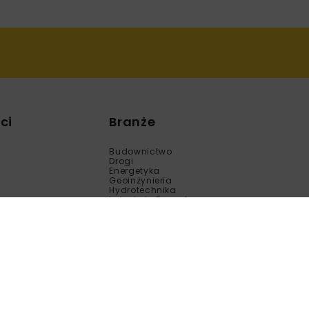
ci
Branże
Budownictwo
Drogi
Energetyka
Geoinżynieria
Hydrotechnika
Inżynieria Bezwykopowa
Kolej
Mosty
Tunele
Wod-Kan
Motoryzacja