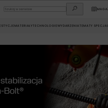
MAGAZ
ESTYCJE
MATERIAŁY
TECHNOLOGIE
WYDARZENIA
TEMATY SPECJA