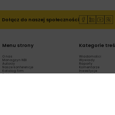
Dołącz do naszej społeczności
Menu strony
Kategorie treś
O nas
Wiadomości
Managzyn NBI
Wywiady
Autorzy
Raporty
Nasze konferencje
Komentarze
Katalog firm
Inwestycje
Reklama
Materiały
Sklep
Technologie
Kontakt
Wydarzenia
Newsletter
Kalendarium
Polityka prywatności
Tematy Specjalne
Regulamin
Filmy
Fotogalerie