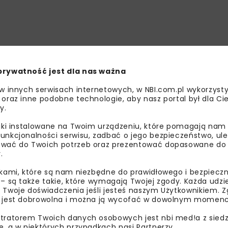
prywatność jest dla nas ważna
 w innych serwisach internetowych, w NBI.com.pl wykorzysty
 oraz inne podobne technologie, aby nasz portal był dla Cie
y.
liki instalowane na Twoim urządzeniu, które pomagają nam
unkcjonalności serwisu, zadbać o jego bezpieczeństwo, ul
wać do Twoich potrzeb oraz prezentować dopasowane do Ci
.
ikami, które są nam niezbędne do prawidłowego i bezpieczn
 – są także takie, które wymagają Twojej zgody. Każda udz
 Twoje doświadczenia jeśli jesteś naszym Użytkownikiem. Zg
 jest dobrowolna i można ją wycofać w dowolnym momenc
tratorem Twoich danych osobowych jest nbi med!a z siedz
e, a w niektórych przypadkach nasi Partnerzy.