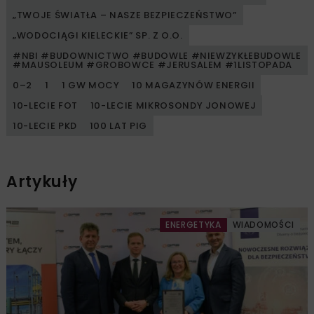
„TWOJE ŚWIATŁA – NASZE BEZPIECZEŃSTWO”
„WODOCIĄGI KIELECKIE” SP. Z O.O.
#NBI #BUDOWNICTWO #BUDOWLE #NIEWZYKŁEBUDOWLE
#MAUSOLEUM #GROBOWCE #JERUSALEM #1LISTOPADA
0–2
1
1 GW MOCY
10 MAGAZYNÓW ENERGII
10-LECIE FOT
10-LECIE MIKROSONDY JONOWEJ
10-LECIE PKD
100 LAT PIG
Artykuły
ENERGETYKA
WIADOMOŚCI