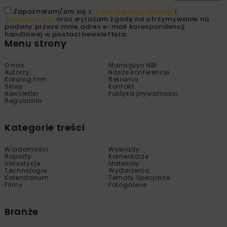
Zapoznałam/em się z
Polityką Prywatności
i
Regulaminem
oraz wyrażam zgodę na otrzymywanie na
podany przeze mnie adres e-mail korespondencji
handlowej w postaci newslettera.
Menu strony
O nas
Managzyn NBI
Autorzy
Nasze konferencje
Katalog firm
Reklama
Sklep
Kontakt
Newsletter
Polityka prywatności
Regulamin
Kategorie treści
Wiadomości
Wywiady
Raporty
Komentarze
Inwestycje
Materiały
Technologie
Wydarzenia
Kalendarium
Tematy Specjalne
Filmy
Fotogalerie
Branże