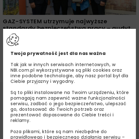
GAZ-SYSTEM utrzymuje najwyższe
standardy bezpieczeństwa pracy – audyt
PN-ISO 45001:2024-02 zakończony
sukcesem
Twoja prywatność jest dla nas ważna
Tak jak w innych serwisach internetowych, w
NBI.com.pl wykorzystywane są pliki cookies oraz
inne podobne technologie, aby nasz portal był dla
Ciebie przyjazny i wygodny.
Są to pliki instalowane na Twoim urządzeniu, które
pomagają nam zapewnić ważne funkcjonalności
serwisu, zadbać o jego bezpieczeństwo, ulepszać
go, dostosować do Twoich potrzeb oraz
prezentować dopasowane do Ciebie treści i
reklamy.
Poza plikami, które są nam niezbędne do
prawidłowego i bezpiecznego działania serwisu –