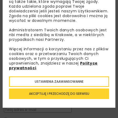
są także takie, które wymagają Twojej zgody.
Każda udzielona zgoda poprawi Twoje
doświadczenia jeśli jesteś naszym Użytkownikiem.
Zgoda na pliki cookies jest dobrowolna i można ją
wycofać w dowolnym momencie.
Administratorem Twoich danych osobowych jest
nbi med!a z siedzibą w Krakowie, a w niektórych
przypadkach nasi Partnerzy.
Więcej informacji o korzystaniu przez nas z plików
cookies oraz o przetwarzaniu Twoich danych
osobowych, w tym o przysługujących Ci
uprawnieniach, znajdziesz w naszej
Polityce
Lubisz wiedzieć więcej?
prywatności
.
Zapisz się do newslettera aby otrzymywać od
USTAWIENIA ZAAWANSOWANNE
nas najlepsze informacje branżowe,
zaproszenia na wydarzenia, atrakcyjne oferty i
AKCEPTUJĘ I PRZECHODZĘ DO SERWISU
dedykowane akcje specjalne.