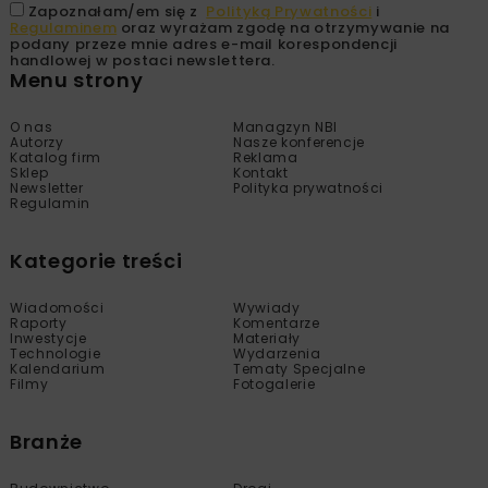
Zapoznałam/em się z
Polityką Prywatności
i
Regulaminem
oraz wyrażam zgodę na otrzymywanie na
podany przeze mnie adres e-mail korespondencji
handlowej w postaci newslettera.
Menu strony
O nas
Managzyn NBI
Autorzy
Nasze konferencje
Katalog firm
Reklama
Sklep
Kontakt
Newsletter
Polityka prywatności
Regulamin
Kategorie treści
Wiadomości
Wywiady
Raporty
Komentarze
Inwestycje
Materiały
Technologie
Wydarzenia
Kalendarium
Tematy Specjalne
Filmy
Fotogalerie
Branże