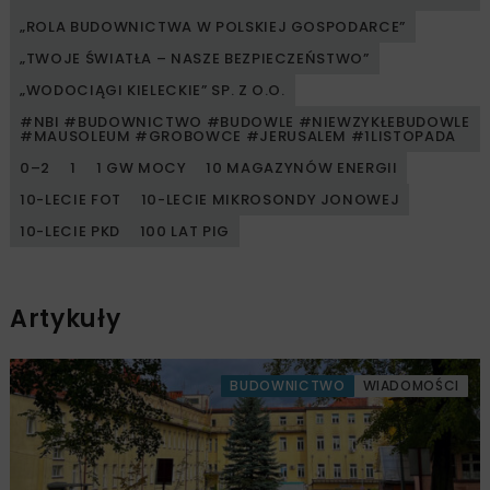
„ROLA BUDOWNICTWA W POLSKIEJ GOSPODARCE”
„TWOJE ŚWIATŁA – NASZE BEZPIECZEŃSTWO”
„WODOCIĄGI KIELECKIE” SP. Z O.O.
#NBI #BUDOWNICTWO #BUDOWLE #NIEWZYKŁEBUDOWLE
#MAUSOLEUM #GROBOWCE #JERUSALEM #1LISTOPADA
0–2
1
1 GW MOCY
10 MAGAZYNÓW ENERGII
10-LECIE FOT
10-LECIE MIKROSONDY JONOWEJ
10-LECIE PKD
100 LAT PIG
Artykuły
BUDOWNICTWO
WIADOMOŚCI