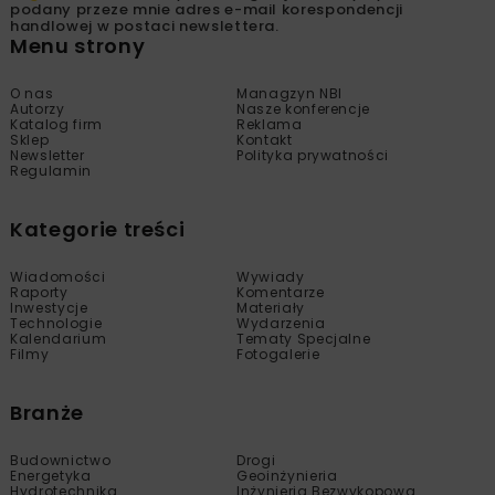
podany przeze mnie adres e-mail korespondencji
handlowej w postaci newslettera.
Menu strony
O nas
Managzyn NBI
Autorzy
Nasze konferencje
Katalog firm
Reklama
Sklep
Kontakt
Newsletter
Polityka prywatności
Regulamin
Kategorie treści
Wiadomości
Wywiady
Raporty
Komentarze
Inwestycje
Materiały
Technologie
Wydarzenia
Kalendarium
Tematy Specjalne
Filmy
Fotogalerie
Branże
Budownictwo
Drogi
Energetyka
Geoinżynieria
Hydrotechnika
Inżynieria Bezwykopowa