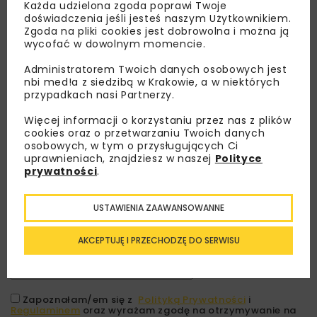
Każda udzielona zgoda poprawi Twoje
doświadczenia jeśli jesteś naszym Użytkownikiem.
Zgoda na pliki cookies jest dobrowolna i można ją
wycofać w dowolnym momencie.
Administratorem Twoich danych osobowych jest
nbi med!a z siedzibą w Krakowie, a w niektórych
przypadkach nasi Partnerzy.
Więcej informacji o korzystaniu przez nas z plików
cookies oraz o przetwarzaniu Twoich danych
osobowych, w tym o przysługujących Ci
Lubisz wiedzieć więcej?
uprawnieniach, znajdziesz w naszej
Polityce
prywatności
.
Zapisz się do newslettera aby otrzymywać od
nas najlepsze informacje branżowe,
USTAWIENIA ZAAWANSOWANNE
zaproszenia na wydarzenia, atrakcyjne oferty i
dedykowane akcje specjalne.
AKCEPTUJĘ I PRZECHODZĘ DO SERWISU
Zapoznałam/em się z
Polityką Prywatności
i
Regulaminem
oraz wyrażam zgodę na otrzymywanie na