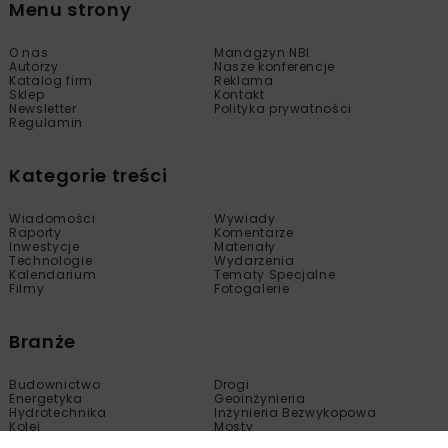
Menu strony
O nas
Managzyn NBI
Autorzy
Nasze konferencje
Katalog firm
Reklama
Sklep
Kontakt
Newsletter
Polityka prywatności
Regulamin
Kategorie treści
Wiadomości
Wywiady
Raporty
Komentarze
Inwestycje
Materiały
Technologie
Wydarzenia
Kalendarium
Tematy Specjalne
Filmy
Fotogalerie
Branże
Budownictwo
Drogi
Energetyka
Geoinżynieria
Hydrotechnika
Inżynieria Bezwykopowa
Kolej
Mosty
Tunele
Wod-Kan