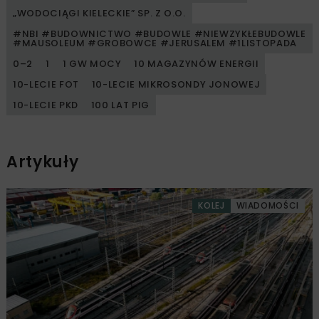
„WODOCIĄGI KIELECKIE” SP. Z O.O.
#NBI #BUDOWNICTWO #BUDOWLE #NIEWZYKŁEBUDOWLE
#MAUSOLEUM #GROBOWCE #JERUSALEM #1LISTOPADA
0–2
1
1 GW MOCY
10 MAGAZYNÓW ENERGII
10-LECIE FOT
10-LECIE MIKROSONDY JONOWEJ
10-LECIE PKD
100 LAT PIG
Artykuły
KOLEJ
WIADOMOŚCI