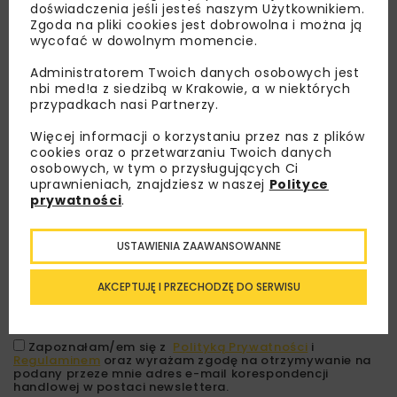
doświadczenia jeśli jesteś naszym Użytkownikiem.
Zgoda na pliki cookies jest dobrowolna i można ją
wycofać w dowolnym momencie.
Administratorem Twoich danych osobowych jest
nbi med!a z siedzibą w Krakowie, a w niektórych
przypadkach nasi Partnerzy.
Więcej informacji o korzystaniu przez nas z plików
cookies oraz o przetwarzaniu Twoich danych
Lubisz wiedzieć więcej?
osobowych, w tym o przysługujących Ci
uprawnieniach, znajdziesz w naszej
Polityce
Zapisz się do newslettera aby otrzymywać od
prywatności
.
nas najlepsze informacje branżowe,
zaproszenia na wydarzenia, atrakcyjne oferty i
USTAWIENIA ZAAWANSOWANNE
dedykowane akcje specjalne.
AKCEPTUJĘ I PRZECHODZĘ DO SERWISU
Zapoznałam/em się z
Polityką Prywatności
i
Regulaminem
oraz wyrażam zgodę na otrzymywanie na
podany przeze mnie adres e-mail korespondencji
handlowej w postaci newslettera.