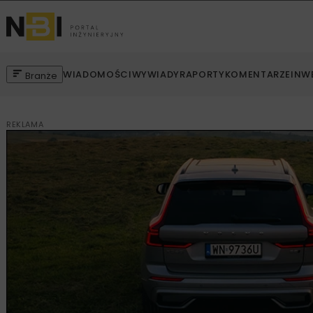
WIADOMOŚCI
WYWIADY
RAPORTY
KOMENTARZE
INW
Branże
REKLAMA