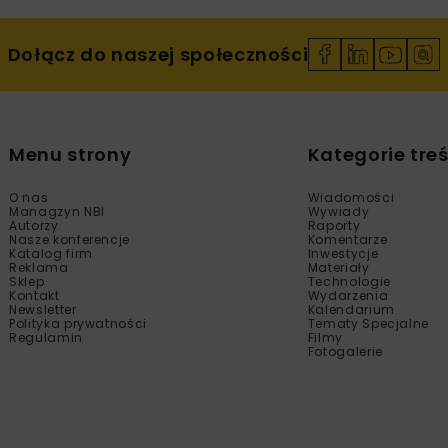
Dołącz do naszej społeczności
Menu strony
Kategorie treś
O nas
Wiadomości
Managzyn NBI
Wywiady
Autorzy
Raporty
Nasze konferencje
Komentarze
Katalog firm
Inwestycje
Reklama
Materiały
Sklep
Technologie
Kontakt
Wydarzenia
Newsletter
Kalendarium
Polityka prywatności
Tematy Specjalne
Regulamin
Filmy
Fotogalerie