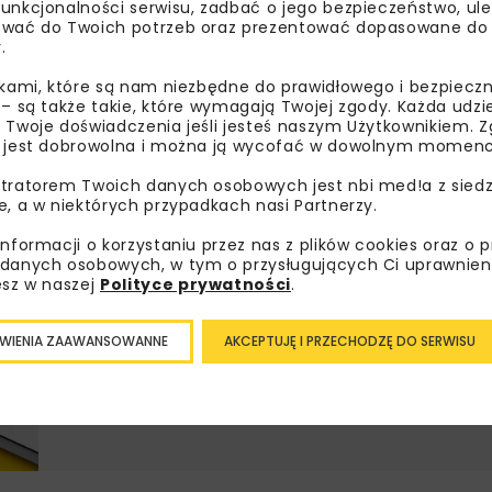
unkcjonalności serwisu, zadbać o jego bezpieczeństwo, ul
wać do Twoich potrzeb oraz prezentować dopasowane do Ci
.
Lubisz wiedzieć więcej?
ikami, które są nam niezbędne do prawidłowego i bezpieczn
 – są także takie, które wymagają Twojej zgody. Każda udz
Zapisz się do newslettera aby otrzymywa
 Twoje doświadczenia jeśli jesteś naszym Użytkownikiem. Zg
branżowe, zaproszenia na wydarzenia, at
 jest dobrowolna i można ją wycofać w dowolnym momenc
akcje specjalne.
tratorem Twoich danych osobowych jest nbi med!a z siedz
e, a w niektórych przypadkach nasi Partnerzy.
informacji o korzystaniu przez nas z plików cookies oraz o 
danych osobowych, w tym o przysługujących Ci uprawnien
Zapoznałam/em się z
Polityką Prywatności
i
Re
esz w naszej
Polityce prywatności
.
otrzymywanie na podany przeze mnie adres e-mai
newslettera.
WIENIA ZAAWANSOWANNE
AKCEPTUJĘ I PRZECHODZĘ DO SERWISU