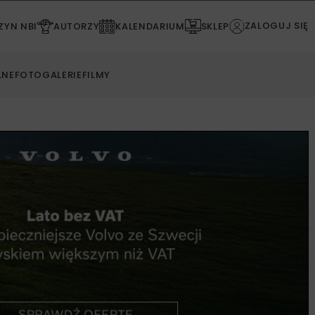
ZALOGUJ SIĘ
YN NBI
AUTORZY
KALENDARIUM
SKLEP
LNE
FOTOGALERIE
FILMY