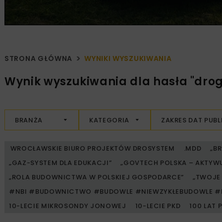
STRONA GŁÓWNA
WYNIKI WYSZUKIWANIA
Wynik wyszukiwania dla hasła "dro
BRANŻA
KATEGORIA
ZAKRES DAT PUBL
WROCŁAWSKIE BIURO PROJEKTÓW DROSYSTEM
.MDD
„B
„GAZ-SYSTEM DLA EDUKACJI”
„GOVTECH POLSKA – AKTYW
„ROLA BUDOWNICTWA W POLSKIEJ GOSPODARCE”
„TWOJE 
#NBI #BUDOWNICTWO #BUDOWLE #NIEWZYKŁEBUDOWLE #
10-LECIE MIKROSONDY JONOWEJ
10-LECIE PKD
100 LAT 