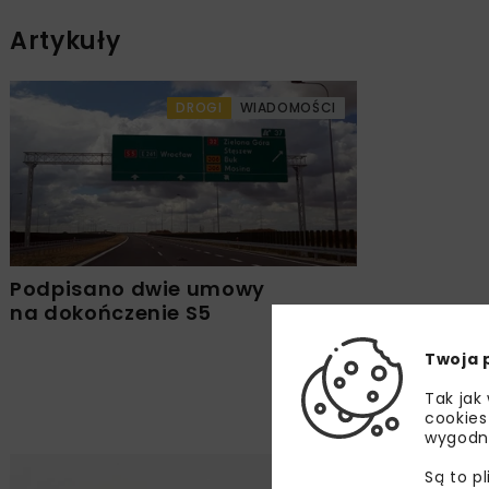
Artykuły
DROGI
WIADOMOŚCI
Podpisano dwie umowy
na dokończenie S5
Twoja 
Tak jak
cookies
wygodn
Są to p