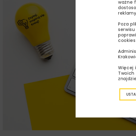
ważne f
dostoso
reklamy
Poza pl
serwisu
poprawi
cookies
Adminis
Krakowi
Więcej 
Twoich 
znajdzi
USTA