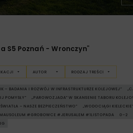
ga S5 Poznań - Wronczyn"
IKACJI
AUTOR
RODZAJ TREŚCI
RIK – BADANIA I ROZWÓJ W INFRASTRUKTURZE KOLEJOWEJ”
„C
UJ POMYSŁY”
„PAROWOZJADA” W SKANSENIE TABORU KOLE
ŚWIATŁA – NASZE BEZPIECZEŃSTWO”
„WODOCIĄGI KIELECKIE” 
MAUSOLEUM #GROBOWCE #JERUSALEM #1LISTOPADA
0–2
PIG