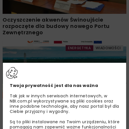
Oczyszczenie akwenów Świnoujście
rozpoczęte dla budowy nowego Portu
Zewnętrznego
ENERGETYKA
WIADOMOŚCI
Twoja prywatność jest dla nas ważna
Tak jak w innych serwisach internetowych, w
NBI.com.pl wykorzystywane są pliki cookies oraz
Budowa FSRU w Zatoce Gdańskiej
inne podobne technologie, aby nasz portal był dla
przebiega zgodnie z planem
Ciebie przyjazny i wygodny.
Są to pliki instalowane na Twoim urządzeniu, które
pomagają nam zapewnić ważne funkcjonalności