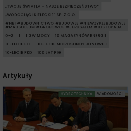
„TWOJE ŚWIATŁA – NASZE BEZPIECZEŃSTWO”
„WODOCIĄGI KIELECKIE” SP. Z O.O.
#NBI #BUDOWNICTWO #BUDOWLE #NIEWZYKŁEBUDOWLE
#MAUSOLEUM #GROBOWCE #JERUSALEM #1LISTOPADA
0–2
1
1 GW MOCY
10 MAGAZYNÓW ENERGII
10-LECIE FOT
10-LECIE MIKROSONDY JONOWEJ
10-LECIE PKD
100 LAT PIG
Artykuły
HYDROTECHNIKA
WIADOMOŚCI