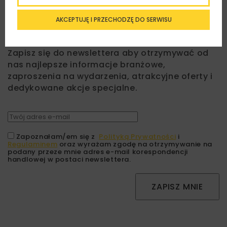
AKCEPTUJĘ I PRZECHODZĘ DO SERWISU
Lubisz wiedzieć więcej?
Zapisz się do newslettera aby otrzymywać od
nas najlepsze informacje branżowe,
zaproszenia na wydarzenia, atrakcyjne oferty i
dedykowane akcje specjalne.
Zapoznałam/em się z
Polityką Prywatności
i
Regulaminem
oraz wyrażam zgodę na otrzymywanie na
podany przeze mnie adres e-mail korespondencji
handlowej w postaci newslettera.
ZAPISZ MNIE