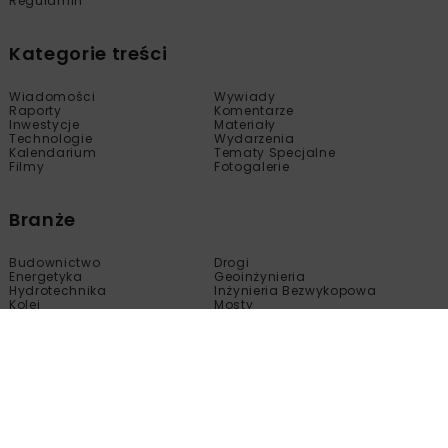
Regulamin
Kategorie treści
Wiadomości
Wywiady
Raporty
Komentarze
Inwestycje
Materiały
Technologie
Wydarzenia
Kalendarium
Tematy Specjalne
Filmy
Fotogalerie
Branże
Budownictwo
Drogi
Energetyka
Geoinżynieria
Hydrotechnika
Inżynieria Bezwykopowa
Kolej
Mosty
Tunele
Wod-Kan
Motoryzacja
Copyright © nbi med!a 2005 - 2024 Wszelkie prawa
zastrzeżone.
Kopiowanie, modyfikacja, wprowadzanie do obrotu, publikacja,
dystrybucja bez zgody właściciela tej strony są zabronione.