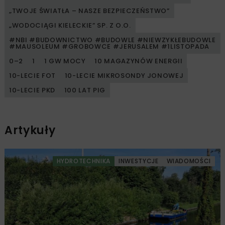
„TWOJE ŚWIATŁA – NASZE BEZPIECZEŃSTWO”
„WODOCIĄGI KIELECKIE” SP. Z O.O.
#NBI #BUDOWNICTWO #BUDOWLE #NIEWZYKŁEBUDOWLE
#MAUSOLEUM #GROBOWCE #JERUSALEM #1LISTOPADA
0–2
1
1 GW MOCY
10 MAGAZYNÓW ENERGII
10-LECIE FOT
10-LECIE MIKROSONDY JONOWEJ
10-LECIE PKD
100 LAT PIG
Artykuły
HYDROTECHNIKA
INWESTYCJE
WIADOMOŚCI