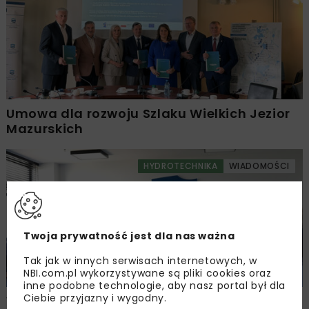
Umowa dla rozwoju Szlaku Wielkich Jezior
Mazurskich
HYDROTECHNIKA
WIADOMOŚCI
Twoja prywatność jest dla nas ważna
Tak jak w innych serwisach internetowych, w
NBI.com.pl wykorzystywane są pliki cookies oraz
inne podobne technologie, aby nasz portal był dla
Ciebie przyjazny i wygodny.
Wody Polskie zabiegają o kolejne środki