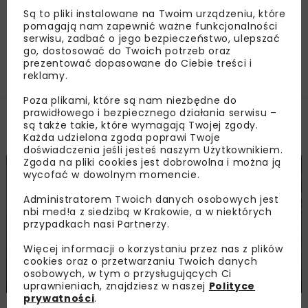
na inwestycje przeciwpowodziowe
Są to pliki instalowane na Twoim urządzeniu, które
pomagają nam zapewnić ważne funkcjonalności
serwisu, zadbać o jego bezpieczeństwo, ulepszać
go, dostosować do Twoich potrzeb oraz
Załaduj więcej...
prezentować dopasowane do Ciebie treści i
reklamy.
Poza plikami, które są nam niezbędne do
prawidłowego i bezpiecznego działania serwisu –
są także takie, które wymagają Twojej zgody.
Filmy
Każda udzielona zgoda poprawi Twoje
doświadczenia jeśli jesteś naszym Użytkownikiem.
Zgoda na pliki cookies jest dobrowolna i można ją
HYDROTECHNIKA
FILMY
wycofać w dowolnym momencie.
Administratorem Twoich danych osobowych jest
nbi med!a z siedzibą w Krakowie, a w niektórych
przypadkach nasi Partnerzy.
Więcej informacji o korzystaniu przez nas z plików
cookies oraz o przetwarzaniu Twoich danych
osobowych, w tym o przysługujących Ci
Zabezpieczenie prawego brzegu Wisły
uprawnieniach, znajdziesz w naszej
Polityce
prywatności
.