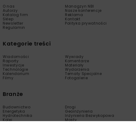
O nas
Managzyn NBI
Autorzy
Nasze konferencje
Katalog firm
Reklama
Sklep
Kontakt
Newsletter
Polityka prywatności
Regulamin
Kategorie treści
Wiadomości
Wywiady
Raporty
Komentarze
Inwestycje
Materiały
Technologie
Wydarzenia
Kalendarium
Tematy Specjalne
Filmy
Fotogalerie
Branże
Budownictwo
Drogi
Energetyka
Geoinżynieria
Hydrotechnika
Inżynieria Bezwykopowa
Kolej
Mosty
Tunele
Wod-Kan
Motoryzacja