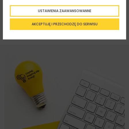
USTAWIENIA ZAAWANSOWANNE
AKCEPTUJĘ I PRZECHODZĘ DO SERWISU