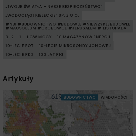
„TWOJE ŚWIATŁA – NASZE BEZPIECZEŃSTWO”
„WODOCIĄGI KIELECKIE” SP. Z O.O.
#NBI #BUDOWNICTWO #BUDOWLE #NIEWZYKŁEBUDOWLE
#MAUSOLEUM #GROBOWCE #JERUSALEM #1LISTOPADA
0–2
1
1 GW MOCY
10 MAGAZYNÓW ENERGII
10-LECIE FOT
10-LECIE MIKROSONDY JONOWEJ
10-LECIE PKD
100 LAT PIG
Artykuły
BUDOWNICTWO
WIADOMOŚCI