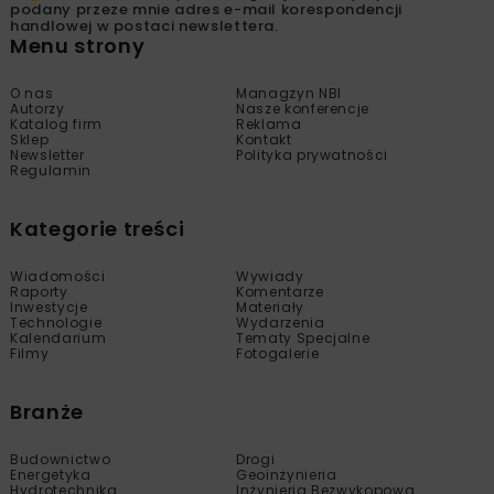
podany przeze mnie adres e-mail korespondencji
handlowej w postaci newslettera.
Menu strony
O nas
Managzyn NBI
Autorzy
Nasze konferencje
Katalog firm
Reklama
Sklep
Kontakt
Newsletter
Polityka prywatności
Regulamin
Kategorie treści
Wiadomości
Wywiady
Raporty
Komentarze
Inwestycje
Materiały
Technologie
Wydarzenia
Kalendarium
Tematy Specjalne
Filmy
Fotogalerie
Branże
Budownictwo
Drogi
Energetyka
Geoinżynieria
Hydrotechnika
Inżynieria Bezwykopowa