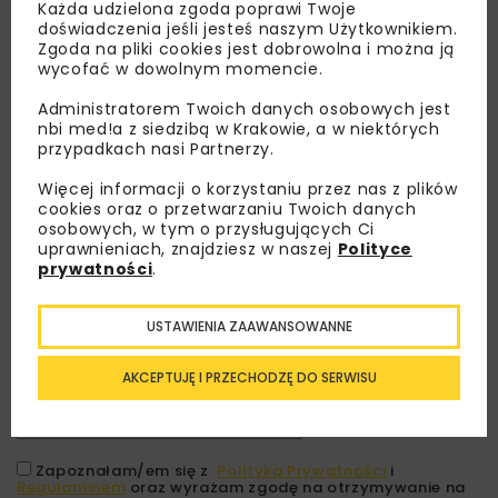
Każda udzielona zgoda poprawi Twoje
doświadczenia jeśli jesteś naszym Użytkownikiem.
Zgoda na pliki cookies jest dobrowolna i można ją
wycofać w dowolnym momencie.
Administratorem Twoich danych osobowych jest
nbi med!a z siedzibą w Krakowie, a w niektórych
przypadkach nasi Partnerzy.
Więcej informacji o korzystaniu przez nas z plików
cookies oraz o przetwarzaniu Twoich danych
osobowych, w tym o przysługujących Ci
Lubisz wiedzieć więcej?
uprawnieniach, znajdziesz w naszej
Polityce
prywatności
.
Zapisz się do newslettera aby otrzymywać od
nas najlepsze informacje branżowe,
USTAWIENIA ZAAWANSOWANNE
zaproszenia na wydarzenia, atrakcyjne oferty i
dedykowane akcje specjalne.
AKCEPTUJĘ I PRZECHODZĘ DO SERWISU
Zapoznałam/em się z
Polityką Prywatności
i
Regulaminem
oraz wyrażam zgodę na otrzymywanie na