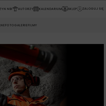
ZALOGUJ SIĘ
YN NBI
AUTORZY
KALENDARIUM
SKLEP
LNE
FOTOGALERIE
FILMY