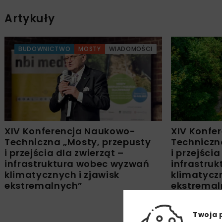
Artykuły
BUDOWNICTWO
MOSTY
WIADOMOŚCI
XIV Konferencja Naukowo-
XIV Konfe
Techniczna „Mosty, przepusty
Techniczn
i przejścia dla zwierząt –
i przejścia
infrastruktura wobec wyzwań
infrastru
klimatycznych i zjawisk
klimatyczn
ekstremalnych”
ekstremal
Twoja 