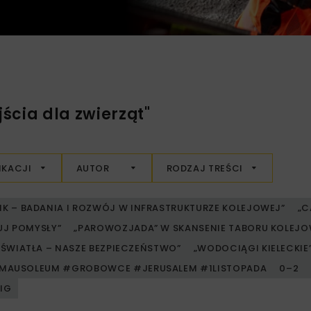
ścia dla zwierząt"
IKACJI
AUTOR
RODZAJ TREŚCI
RIK – BADANIA I ROZWÓJ W INFRASTRUKTURZE KOLEJOWEJ”
„C
UJ POMYSŁY”
„PAROWOZJADA” W SKANSENIE TABORU KOLE
ŚWIATŁA – NASZE BEZPIECZEŃSTWO”
„WODOCIĄGI KIELECKIE” 
MAUSOLEUM #GROBOWCE #JERUSALEM #1LISTOPADA
0–2
PIG