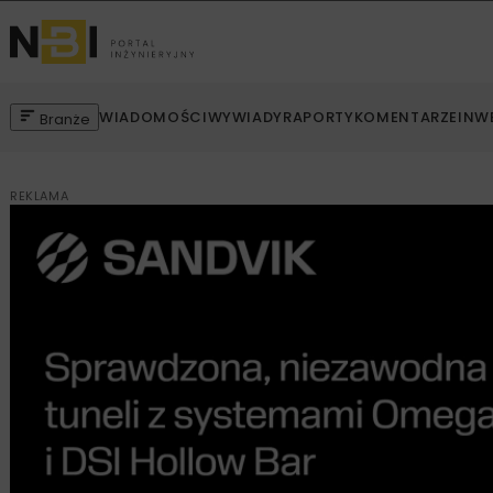
WIADOMOŚCI
WYWIADY
RAPORTY
KOMENTARZE
INW
Branże
REKLAMA