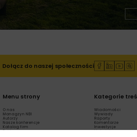
Dołącz do naszej społeczności
Menu strony
Kategorie treś
O nas
Wiadomości
Managzyn NBI
Wywiady
Autorzy
Raporty
Nasze konferencje
Komentarze
Katalog firm
Inwestycje
Reklama
Materiały
Sklep
Technologie