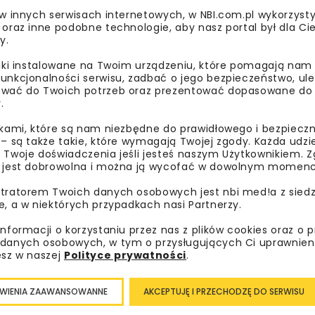
 w innych serwisach internetowych, w NBI.com.pl wykorzysty
 oraz inne podobne technologie, aby nasz portal był dla Cie
y.
liki instalowane na Twoim urządzeniu, które pomagają nam
unkcjonalności serwisu, zadbać o jego bezpieczeństwo, ul
wać do Twoich potrzeb oraz prezentować dopasowane do Ci
.
ikami, które są nam niezbędne do prawidłowego i bezpieczn
 – są także takie, które wymagają Twojej zgody. Każda udz
 Twoje doświadczenia jeśli jesteś naszym Użytkownikiem. Zg
 jest dobrowolna i można ją wycofać w dowolnym momenc
tratorem Twoich danych osobowych jest nbi med!a z siedz
e, a w niektórych przypadkach nasi Partnerzy.
informacji o korzystaniu przez nas z plików cookies oraz o 
danych osobowych, w tym o przysługujących Ci uprawnien
esz w naszej
Polityce prywatności
.
WIENIA ZAAWANSOWANNE
AKCEPTUJĘ I PRZECHODZĘ DO SERWISU