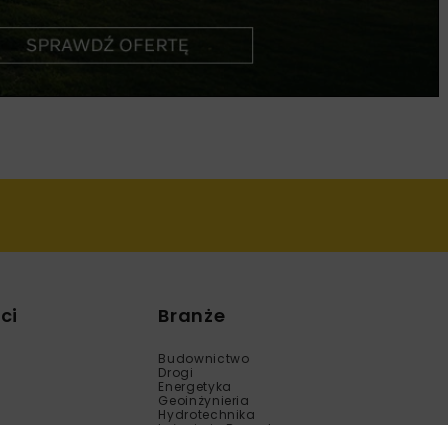
ci
Branże
Budownictwo
Drogi
Energetyka
Geoinżynieria
Hydrotechnika
Inżynieria Bezwykopowa
Kolej