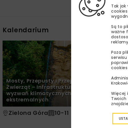
Tak jak
cookies
wygodn
Są to p
Kalendarium
ważne f
dostoso
reklamy
PATRONAT MEDIALNY NBI
Poza pl
serwisu
poprawi
cookies
Adminis
Mosty, Przepusty i Przejścia dla
Krakowi
Zwierząt – Infrastruktura wobec
wyzwań klimatycznych i zjawisk
Więcej 
Twoich 
ekstremalnych
znajdzi
Zielona Góra
10-11 grudnia 2025
USTA