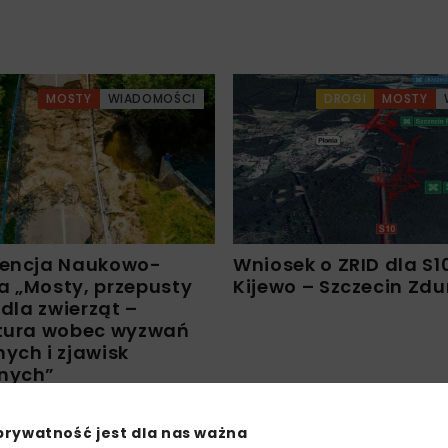
MOSTY
WIADOMOŚCI
DROGI
MOSTY
rencja Naukowo-
Wniosek o ZRID dla S1
a „Mosty, przepusty
Kijewo – Szczecin Zd
 dla zwierząt –
ktura wobec wyzwań
ych i zjawisk
nych”
prywatność jest dla nas ważna
Załaduj więcej...