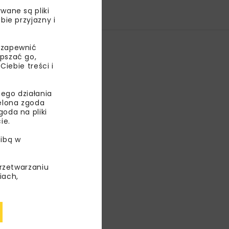
wane są pliki
bie przyjazny i
 zapewnić
epszać go,
ebie treści i
ego działania
ielona zgoda
oda na pliki
ie.
ibą w
przetwarzaniu
iach,