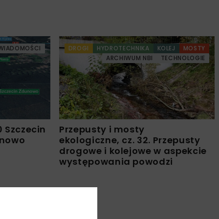
WIADOMOŚCI
DROGI
HYDROTECHNIKA
KOLEJ
MOSTY
ARCHIWUM NBI
TECHNOLOGIE
0 Szczecin
Przepusty i mosty
unowo
ekologiczne, cz. 32. Przepusty
drogowe i kolejowe w aspekcie
występowania powodzi