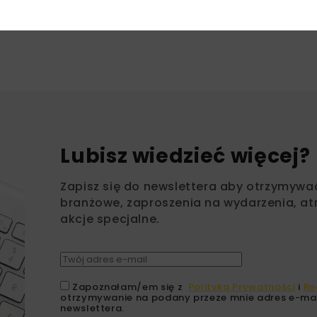
Lubisz wiedzieć więcej?
Zapisz się do newslettera aby otrzymywa
branżowe, zaproszenia na wydarzenia, at
akcje specjalne.
Zapoznałam/em się z
Polityką Prywatności
i
Re
otrzymywanie na podany przeze mnie adres e-mai
newslettera.