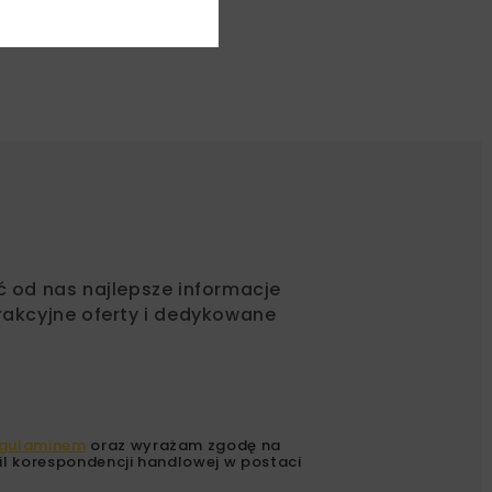
ć od nas najlepsze informacje
rakcyjne oferty i dedykowane
gulaminem
oraz wyrażam zgodę na
l korespondencji handlowej w postaci