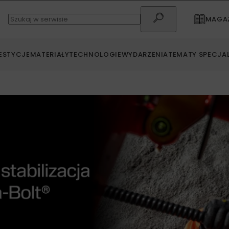
MAGAZ
ESTYCJE
MATERIAŁY
TECHNOLOGIE
WYDARZENIA
TEMATY SPECJA