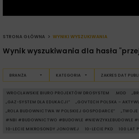
STRONA GŁÓWNA
WYNIKI WYSZUKIWANIA
Wynik wyszukiwania dla hasła "przej
BRANŻA
KATEGORIA
ZAKRES DAT PUBL
WROCŁAWSKIE BIURO PROJEKTÓW DROSYSTEM
.MDD
„B
„GAZ-SYSTEM DLA EDUKACJI”
„GOVTECH POLSKA – AKTYW
„ROLA BUDOWNICTWA W POLSKIEJ GOSPODARCE”
„TWOJE 
#NBI #BUDOWNICTWO #BUDOWLE #NIEWZYKŁEBUDOWLE #
10-LECIE MIKROSONDY JONOWEJ
10-LECIE PKD
100 LAT 