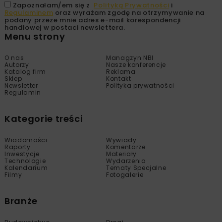
Zapoznałam/em się z
Polityką Prywatności
i
Regulaminem
oraz wyrażam zgodę na otrzymywanie na
podany przeze mnie adres e-mail korespondencji
handlowej w postaci newslettera.
Menu strony
O nas
Managzyn NBI
Autorzy
Nasze konferencje
Katalog firm
Reklama
Sklep
Kontakt
Newsletter
Polityka prywatności
Regulamin
Kategorie treści
Wiadomości
Wywiady
Raporty
Komentarze
Inwestycje
Materiały
Technologie
Wydarzenia
Kalendarium
Tematy Specjalne
Filmy
Fotogalerie
Branże