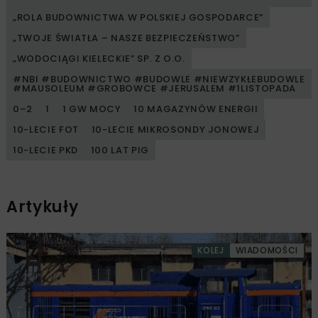
„ROLA BUDOWNICTWA W POLSKIEJ GOSPODARCE”
„TWOJE ŚWIATŁA – NASZE BEZPIECZEŃSTWO”
„WODOCIĄGI KIELECKIE” SP. Z O.O.
#NBI #BUDOWNICTWO #BUDOWLE #NIEWZYKŁEBUDOWLE
#MAUSOLEUM #GROBOWCE #JERUSALEM #1LISTOPADA
0–2
1
1 GW MOCY
10 MAGAZYNÓW ENERGII
10-LECIE FOT
10-LECIE MIKROSONDY JONOWEJ
10-LECIE PKD
100 LAT PIG
Artykuły
KOLEJ
WIADOMOŚCI