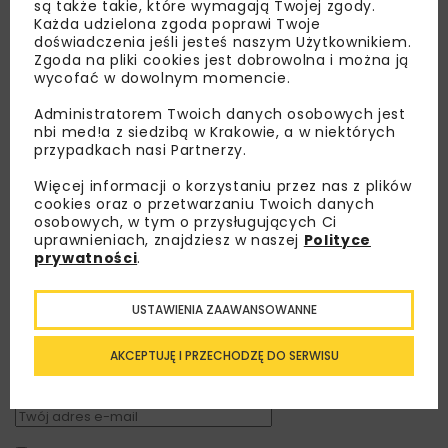
są także takie, które wymagają Twojej zgody.
Każda udzielona zgoda poprawi Twoje
doświadczenia jeśli jesteś naszym Użytkownikiem.
Zgoda na pliki cookies jest dobrowolna i można ją
wycofać w dowolnym momencie.
Administratorem Twoich danych osobowych jest
nbi med!a z siedzibą w Krakowie, a w niektórych
przypadkach nasi Partnerzy.
Więcej informacji o korzystaniu przez nas z plików
cookies oraz o przetwarzaniu Twoich danych
osobowych, w tym o przysługujących Ci
uprawnieniach, znajdziesz w naszej
Polityce
Lubisz wiedzieć więcej?
prywatności
.
Zapisz się do newslettera aby otrzymywać od
USTAWIENIA ZAAWANSOWANNE
nas najlepsze informacje branżowe,
zaproszenia na wydarzenia, atrakcyjne oferty i
AKCEPTUJĘ I PRZECHODZĘ DO SERWISU
dedykowane akcje specjalne.