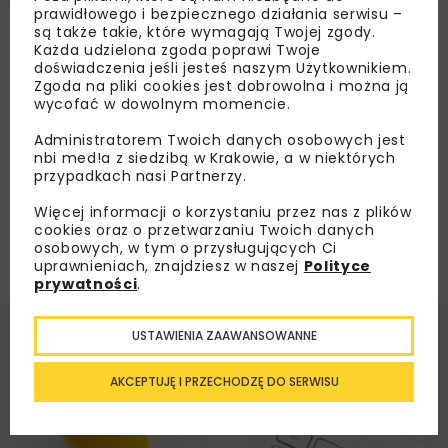
Współpraca Polski i Finlandii:
prawidłowego i bezpiecznego działania serwisu –
bezpieczeństwo i energetyka
są także takie, które wymagają Twojej zgody.
Każda udzielona zgoda poprawi Twoje
doświadczenia jeśli jesteś naszym Użytkownikiem.
Zgoda na pliki cookies jest dobrowolna i można ją
Załaduj więcej...
wycofać w dowolnym momencie.
Administratorem Twoich danych osobowych jest
nbi med!a z siedzibą w Krakowie, a w niektórych
przypadkach nasi Partnerzy.
Więcej informacji o korzystaniu przez nas z plików
cookies oraz o przetwarzaniu Twoich danych
osobowych, w tym o przysługujących Ci
uprawnieniach, znajdziesz w naszej
Polityce
prywatności
.
USTAWIENIA ZAAWANSOWANNE
AKCEPTUJĘ I PRZECHODZĘ DO SERWISU