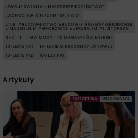
„TWOJE ŚWIATŁA – NASZE BEZPIECZEŃSTWO”
„WODOCIĄGI KIELECKIE” SP. Z O.O.
#NBI #BUDOWNICTWO #BUDOWLE #NIEWZYKŁEBUDOWLE
#MAUSOLEUM #GROBOWCE #JERUSALEM #1LISTOPADA
0–2
1
1 GW MOCY
10 MAGAZYNÓW ENERGII
10-LECIE FOT
10-LECIE MIKROSONDY JONOWEJ
10-LECIE PKD
100 LAT PIG
Artykuły
ENERGETYKA
WIADOMOŚCI