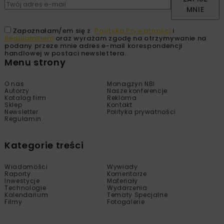
MNIE
Zapoznałam/em się z
Polityką Prywatności
i
Regulaminem
oraz wyrażam zgodę na otrzymywanie na
podany przeze mnie adres e-mail korespondencji
handlowej w postaci newslettera.
Menu strony
O nas
Managzyn NBI
Autorzy
Nasze konferencje
Katalog firm
Reklama
Sklep
Kontakt
Newsletter
Polityka prywatności
Regulamin
Kategorie treści
Wiadomości
Wywiady
Raporty
Komentarze
Inwestycje
Materiały
Technologie
Wydarzenia
Kalendarium
Tematy Specjalne
Filmy
Fotogalerie