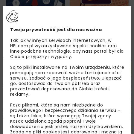
Twoja prywatność jest dla nas ważna
Tak jak w innych serwisach internetowych, w
NBI.com.pl wykorzystywane są pliki cookies oraz
PLK apeluje #Zostańwdomu
inne podobne technologie, aby nasz portal był dla
Ciebie przyjazny i wygodny.
KOLEJ
WIADOMOŚCI
Są to pliki instalowane na Twoim urządzeniu, które
pomagają nam zapewnić ważne funkcjonalności
serwisu, zadbać o jego bezpieczeństwo, ulepszać
go, dostosować do Twoich potrzeb oraz
prezentować dopasowane do Ciebie treści i
reklamy.
Poza plikami, które są nam niezbędne do
prawidłowego i bezpiecznego działania serwisu –
są także takie, które wymagają Twojej zgody.
Każda udzielona zgoda poprawi Twoje
Mniej wypadków na przejazdach kolejowo-
doświadczenia jeśli jesteś naszym Użytkownikiem.
drogowych
Zgoda na pliki cookies jest dobrowolna i można ją