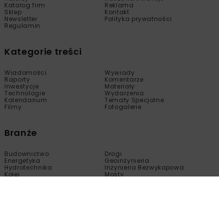
Katalog firm
Reklama
Sklep
Kontakt
Newsletter
Polityka prywatności
Regulamin
Kategorie treści
Wiadomości
Wywiady
Raporty
Komentarze
Inwestycje
Materiały
Technologie
Wydarzenia
Kalendarium
Tematy Specjalne
Filmy
Fotogalerie
Branże
Budownictwo
Drogi
Energetyka
Geoinżynieria
Hydrotechnika
Inżynieria Bezwykopowa
Kolej
Mosty
Tunele
Wod-Kan
Motoryzacja
Copyright © nbi med!a 2005 - 2024 Wszelkie prawa