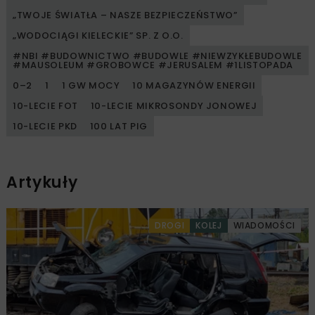
„TWOJE ŚWIATŁA – NASZE BEZPIECZEŃSTWO”
„WODOCIĄGI KIELECKIE” SP. Z O.O.
#NBI #BUDOWNICTWO #BUDOWLE #NIEWZYKŁEBUDOWLE
#MAUSOLEUM #GROBOWCE #JERUSALEM #1LISTOPADA
0–2
1
1 GW MOCY
10 MAGAZYNÓW ENERGII
10-LECIE FOT
10-LECIE MIKROSONDY JONOWEJ
10-LECIE PKD
100 LAT PIG
Artykuły
DROGI
KOLEJ
WIADOMOŚCI