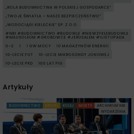
„ROLA BUDOWNICTWA W POLSKIEJ GOSPODARCE”
„TWOJE ŚWIATŁA – NASZE BEZPIECZEŃSTWO”
„WODOCIĄGI KIELECKIE” SP. Z O.O.
#NBI #BUDOWNICTWO #BUDOWLE #NIEWZYKŁEBUDOWLE
#MAUSOLEUM #GROBOWCE #JERUSALEM #1LISTOPADA
0–2
1
1 GW MOCY
10 MAGAZYNÓW ENERGII
10-LECIE FOT
10-LECIE MIKROSONDY JONOWEJ
10-LECIE PKD
100 LAT PIG
Artykuły
BUDOWNICTWO
DROGI
KOLEJ
MOSTY
ARCHIWUM NBI
WYDARZENIA