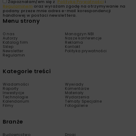
Zapoznałam/em się z
Polityką Prywatności
i
Regulaminem
oraz wyrażam zgodę na otrzymywanie na
podany przeze mnie adres e-mail korespondencji
handlowej w postaci newslettera.
Menu strony
O nas
Managzyn NBI
Autorzy
Nasze konferencje
Katalog firm
Reklama
Sklep
Kontakt
Newsletter
Polityka prywatności
Regulamin
Kategorie treści
Wiadomości
Wywiady
Raporty
Komentarze
Inwestycje
Materiały
Technologie
Wydarzenia
Kalendarium
Tematy Specjalne
Filmy
Fotogalerie
Branże
Budownictwo
Drogi