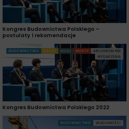
Kongres Budownictwa Polskiego –
postulaty i rekomendacje
BUDOWNICTWO
DROGI
KOLEJ
MOSTY
ARCHIWUM NBI
WYDARZENIA
Kongres Budownictwa Polskiego 2022
BUDOWNICTWO
WIADOMOŚCI