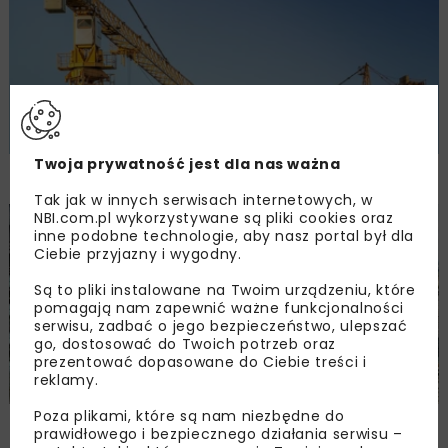
Twoja prywatność jest dla nas ważna
Trudny czas dla branży budowlanej
Tak jak w innych serwisach internetowych, w
NBI.com.pl wykorzystywane są pliki cookies oraz
BUDOWNICTWO
ARCHIWUM NBI
WYDARZENIA
inne podobne technologie, aby nasz portal był dla
Ciebie przyjazny i wygodny.
Są to pliki instalowane na Twoim urządzeniu, które
pomagają nam zapewnić ważne funkcjonalności
serwisu, zadbać o jego bezpieczeństwo, ulepszać
go, dostosować do Twoich potrzeb oraz
prezentować dopasowane do Ciebie treści i
reklamy.
Poza plikami, które są nam niezbędne do
Kongres Budownictwa Polskiego
prawidłowego i bezpiecznego działania serwisu –