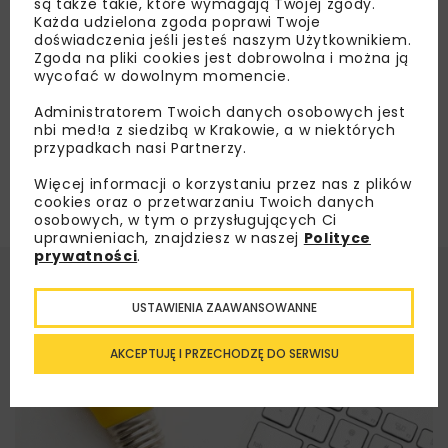
są także takie, które wymagają Twojej zgody.
Każda udzielona zgoda poprawi Twoje
doświadczenia jeśli jesteś naszym Użytkownikiem.
Załaduj więcej...
Zgoda na pliki cookies jest dobrowolna i można ją
wycofać w dowolnym momencie.
Administratorem Twoich danych osobowych jest
nbi med!a z siedzibą w Krakowie, a w niektórych
przypadkach nasi Partnerzy.
Więcej informacji o korzystaniu przez nas z plików
cookies oraz o przetwarzaniu Twoich danych
osobowych, w tym o przysługujących Ci
uprawnieniach, znajdziesz w naszej
Polityce
prywatności
.
USTAWIENIA ZAAWANSOWANNE
AKCEPTUJĘ I PRZECHODZĘ DO SERWISU