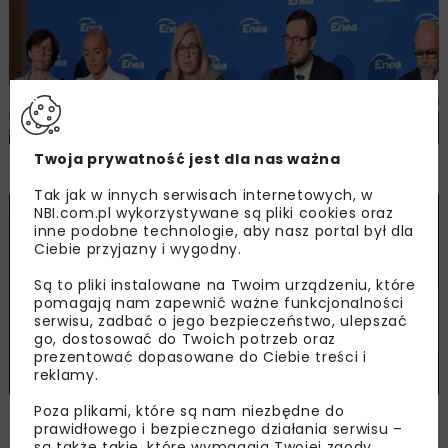
Twoja prywatność jest dla nas ważna
Ponad 9 mld zł pożyczki dla spółki Enea
Tak jak w innych serwisach internetowych, w
NBI.com.pl wykorzystywane są pliki cookies oraz
ENERGETYKA
WIADOMOŚCI
inne podobne technologie, aby nasz portal był dla
Ciebie przyjazny i wygodny.
Są to pliki instalowane na Twoim urządzeniu, które
pomagają nam zapewnić ważne funkcjonalności
serwisu, zadbać o jego bezpieczeństwo, ulepszać
go, dostosować do Twoich potrzeb oraz
prezentować dopasowane do Ciebie treści i
reklamy.
Poza plikami, które są nam niezbędne do
Enea rezygnuje z finansowania PFN
prawidłowego i bezpiecznego działania serwisu –
są także takie, które wymagają Twojej zgody.