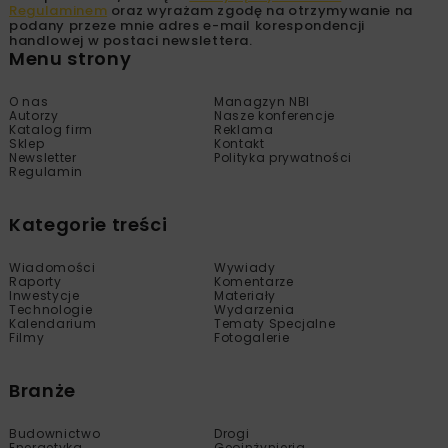
Regulaminem
oraz wyrażam zgodę na otrzymywanie na
podany przeze mnie adres e-mail korespondencji
handlowej w postaci newslettera.
Menu strony
O nas
Managzyn NBI
Autorzy
Nasze konferencje
Katalog firm
Reklama
Sklep
Kontakt
Newsletter
Polityka prywatności
Regulamin
Kategorie treści
Wiadomości
Wywiady
Raporty
Komentarze
Inwestycje
Materiały
Technologie
Wydarzenia
Kalendarium
Tematy Specjalne
Filmy
Fotogalerie
Branże
Budownictwo
Drogi
Energetyka
Geoinżynieria