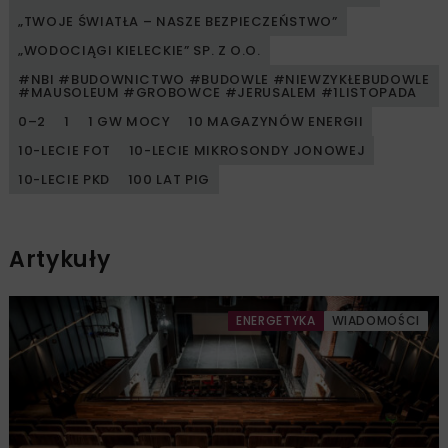
„TWOJE ŚWIATŁA – NASZE BEZPIECZEŃSTWO”
„WODOCIĄGI KIELECKIE” SP. Z O.O.
#NBI #BUDOWNICTWO #BUDOWLE #NIEWZYKŁEBUDOWLE
#MAUSOLEUM #GROBOWCE #JERUSALEM #1LISTOPADA
0–2
1
1 GW MOCY
10 MAGAZYNÓW ENERGII
10-LECIE FOT
10-LECIE MIKROSONDY JONOWEJ
10-LECIE PKD
100 LAT PIG
Artykuły
ENERGETYKA
WIADOMOŚCI