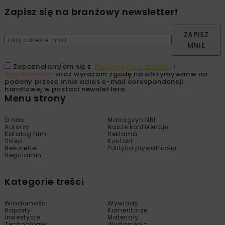
Zapisz się na branżowy newsletter!
ZAPISZ
MNIE
Zapoznałam/em się z
Polityką Prywatności
i
Regulaminem
oraz wyrażam zgodę na otrzymywanie na
podany przeze mnie adres e-mail korespondencji
handlowej w postaci newslettera.
Menu strony
O nas
Managzyn NBI
Autorzy
Nasze konferencje
Katalog firm
Reklama
Sklep
Kontakt
Newsletter
Polityka prywatności
Regulamin
Kategorie treści
Wiadomości
Wywiady
Raporty
Komentarze
Inwestycje
Materiały
Technologie
Wydarzenia