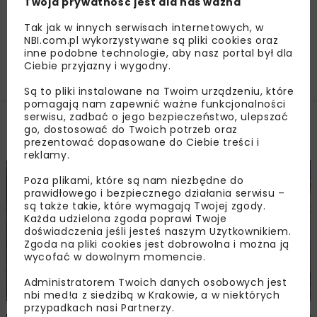
Twoja prywatność jest dla nas ważna
do 140 mln zł
Tak jak w innych serwisach internetowych, w
NBI.com.pl wykorzystywane są pliki cookies oraz
inne podobne technologie, aby nasz portal był dla
Załaduj więcej...
Ciebie przyjazny i wygodny.
Są to pliki instalowane na Twoim urządzeniu, które
pomagają nam zapewnić ważne funkcjonalności
serwisu, zadbać o jego bezpieczeństwo, ulepszać
go, dostosować do Twoich potrzeb oraz
Filmy
prezentować dopasowane do Ciebie treści i
reklamy.
DROGI
MOSTY
FILMY
Poza plikami, które są nam niezbędne do
prawidłowego i bezpiecznego działania serwisu –
są także takie, które wymagają Twojej zgody.
Każda udzielona zgoda poprawi Twoje
doświadczenia jeśli jesteś naszym Użytkownikiem.
Zgoda na pliki cookies jest dobrowolna i można ją
wycofać w dowolnym momencie.
Postęp prac na budowie S19 Krynice –
Administratorem Twoich danych osobowych jest
Dobrzyniewo – Białystok Zachód
nbi med!a z siedzibą w Krakowie, a w niektórych
przypadkach nasi Partnerzy.