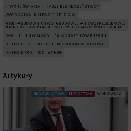
„TWOJE ŚWIATŁA – NASZE BEZPIECZEŃSTWO”
„WODOCIĄGI KIELECKIE” SP. Z O.O.
#NBI #BUDOWNICTWO #BUDOWLE #NIEWZYKŁEBUDOWLE
#MAUSOLEUM #GROBOWCE #JERUSALEM #1LISTOPADA
0–2
1
1 GW MOCY
10 MAGAZYNÓW ENERGII
10-LECIE FOT
10-LECIE MIKROSONDY JONOWEJ
10-LECIE PKD
100 LAT PIG
Artykuły
BUDOWNICTWO
ENERGETYKA
WIADOMOŚCI