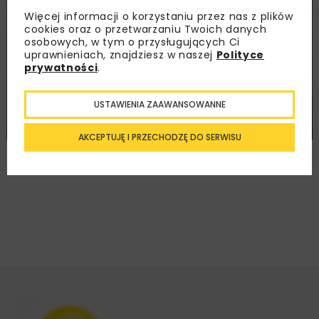
DROGI
FILMY
Więcej informacji o korzystaniu przez nas z plików
cookies oraz o przetwarzaniu Twoich danych
osobowych, w tym o przysługujących Ci
uprawnieniach, znajdziesz w naszej
Polityce
prywatności
.
USTAWIENIA ZAAWANSOWANNE
Mieszanka mineralno-cementowa z asfaltem
spienionym MCAS
AKCEPTUJĘ I PRZECHODZĘ DO SERWISU