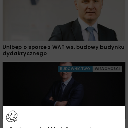
Unibep o sporze z WAT ws. budowy budynku
dydaktycznego
BUDOWNICTWO
WIADOMOŚCI
Obligacje Unibep – emisja zwiększona