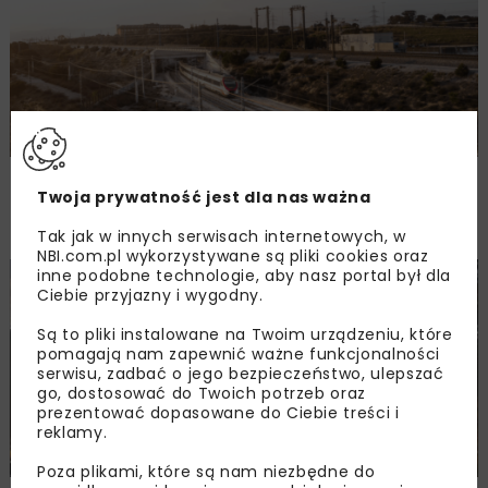
Branża budownictwa kolejowego w trudnej
Twoja prywatność jest dla nas ważna
sytuacji po dwuletnim wyhamowaniu
zamówień
Tak jak w innych serwisach internetowych, w
NBI.com.pl wykorzystywane są pliki cookies oraz
inne podobne technologie, aby nasz portal był dla
KOLEJ
WIADOMOŚCI
Ciebie przyjazny i wygodny.
Są to pliki instalowane na Twoim urządzeniu, które
pomagają nam zapewnić ważne funkcjonalności
serwisu, zadbać o jego bezpieczeństwo, ulepszać
go, dostosować do Twoich potrzeb oraz
prezentować dopasowane do Ciebie treści i
reklamy.
Poza plikami, które są nam niezbędne do