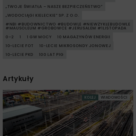
„TWOJE ŚWIATŁA – NASZE BEZPIECZEŃSTWO”
„WODOCIĄGI KIELECKIE” SP. Z O.O.
#NBI #BUDOWNICTWO #BUDOWLE #NIEWZYKŁEBUDOWLE
#MAUSOLEUM #GROBOWCE #JERUSALEM #1LISTOPADA
0–2
1
1 GW MOCY
10 MAGAZYNÓW ENERGII
10-LECIE FOT
10-LECIE MIKROSONDY JONOWEJ
10-LECIE PKD
100 LAT PIG
Artykuły
KOLEJ
WIADOMOŚCI