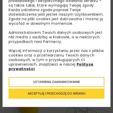
prawidłowego i bezpiecznego działania serwisu –
Rada Ministrów przyjęła aktualizację KPK
są także takie, które wymagają Twojej zgody.
Każda udzielona zgoda poprawi Twoje
doświadczenia jeśli jesteś naszym Użytkownikiem.
Zgoda na pliki cookies jest dobrowolna i można ją
Załaduj więcej...
wycofać w dowolnym momencie.
Administratorem Twoich danych osobowych jest
nbi med!a z siedzibą w Krakowie, a w niektórych
przypadkach nasi Partnerzy.
Więcej informacji o korzystaniu przez nas z plików
cookies oraz o przetwarzaniu Twoich danych
osobowych, w tym o przysługujących Ci
uprawnieniach, znajdziesz w naszej
Polityce
prywatności
.
USTAWIENIA ZAAWANSOWANNE
AKCEPTUJĘ I PRZECHODZĘ DO SERWISU