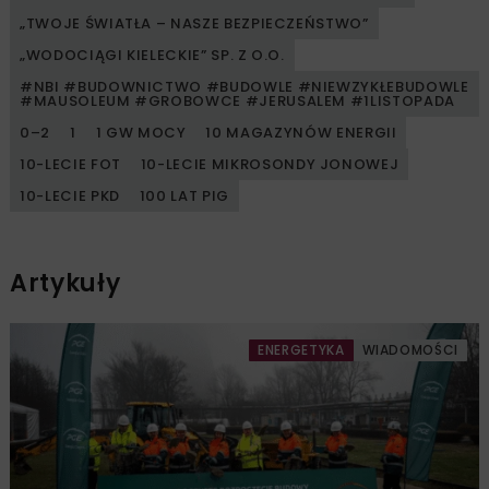
„TWOJE ŚWIATŁA – NASZE BEZPIECZEŃSTWO”
„WODOCIĄGI KIELECKIE” SP. Z O.O.
#NBI #BUDOWNICTWO #BUDOWLE #NIEWZYKŁEBUDOWLE
#MAUSOLEUM #GROBOWCE #JERUSALEM #1LISTOPADA
0–2
1
1 GW MOCY
10 MAGAZYNÓW ENERGII
10-LECIE FOT
10-LECIE MIKROSONDY JONOWEJ
10-LECIE PKD
100 LAT PIG
Artykuły
ENERGETYKA
WIADOMOŚCI