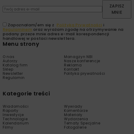
ZAPISZ
MNIE
Zapoznałam/em się z
Polityką Prywatności
i
Regulaminem
oraz wyrażam zgodę na otrzymywanie na
podany przeze mnie adres e-mail korespondencji
handlowej w postaci newslettera.
Menu strony
O nas
Managzyn NBI
Autorzy
Nasze konferencje
Katalog firm
Reklama
Sklep
Kontakt
Newsletter
Polityka prywatności
Regulamin
Kategorie treści
Wiadomości
Wywiady
Raporty
Komentarze
Inwestycje
Materiały
Technologie
Wydarzenia
Kalendarium
Tematy Specjalne
Filmy
Fotogalerie