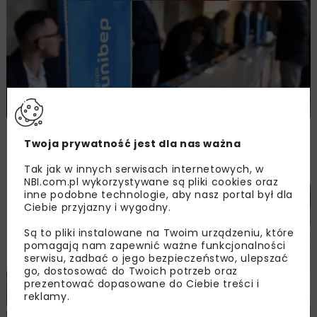
Unibep z rekordowym kontraktem
Twoja prywatność jest dla nas ważna
na budowę źródła kogeneracyjnego dla
PGE
Tak jak w innych serwisach internetowych, w
NBI.com.pl wykorzystywane są pliki cookies oraz
inne podobne technologie, aby nasz portal był dla
ENERGETYKA
BEZ KATEGORII
Ciebie przyjazny i wygodny.
Są to pliki instalowane na Twoim urządzeniu, które
pomagają nam zapewnić ważne funkcjonalności
serwisu, zadbać o jego bezpieczeństwo, ulepszać
go, dostosować do Twoich potrzeb oraz
prezentować dopasowane do Ciebie treści i
reklamy.