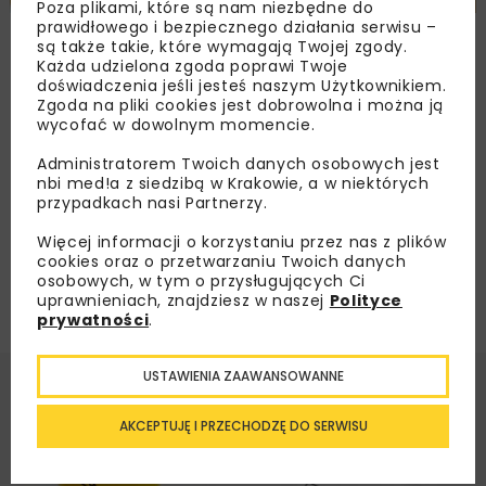
Poza plikami, które są nam niezbędne do
prawidłowego i bezpiecznego działania serwisu –
Pożyczka z NFOŚiGW dla PGE Energii
są także takie, które wymagają Twojej zgody.
Cieplnej w Warszawie
Każda udzielona zgoda poprawi Twoje
doświadczenia jeśli jesteś naszym Użytkownikiem.
Zgoda na pliki cookies jest dobrowolna i można ją
wycofać w dowolnym momencie.
Załaduj więcej...
Administratorem Twoich danych osobowych jest
nbi med!a z siedzibą w Krakowie, a w niektórych
przypadkach nasi Partnerzy.
Więcej informacji o korzystaniu przez nas z plików
cookies oraz o przetwarzaniu Twoich danych
osobowych, w tym o przysługujących Ci
uprawnieniach, znajdziesz w naszej
Polityce
prywatności
.
USTAWIENIA ZAAWANSOWANNE
AKCEPTUJĘ I PRZECHODZĘ DO SERWISU