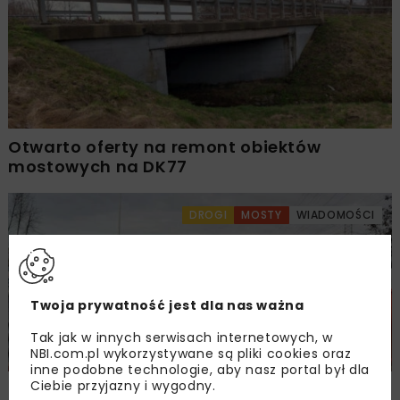
Otwarto oferty na remont obiektów
mostowych na DK77
DROGI
MOSTY
WIADOMOŚCI
Twoja prywatność jest dla nas ważna
Tak jak w innych serwisach internetowych, w
NBI.com.pl wykorzystywane są pliki cookies oraz
inne podobne technologie, aby nasz portal był dla
Ciebie przyjazny i wygodny.
Nowe wiadukty w Katowicach nad S86