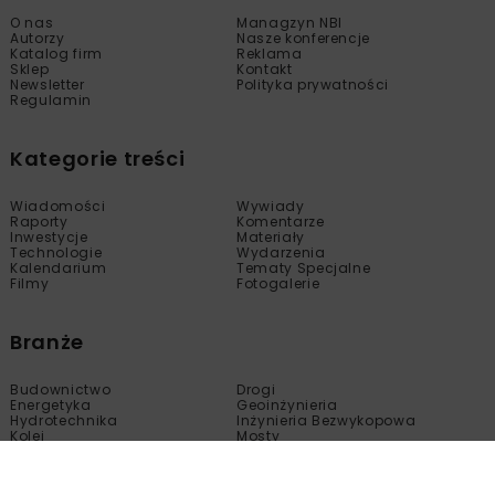
O nas
Managzyn NBI
Autorzy
Nasze konferencje
Katalog firm
Reklama
Sklep
Kontakt
Newsletter
Polityka prywatności
Regulamin
Kategorie treści
Wiadomości
Wywiady
Raporty
Komentarze
Inwestycje
Materiały
Technologie
Wydarzenia
Kalendarium
Tematy Specjalne
Filmy
Fotogalerie
Branże
Budownictwo
Drogi
Energetyka
Geoinżynieria
Hydrotechnika
Inżynieria Bezwykopowa
Kolej
Mosty
Tunele
Wod-Kan
Motoryzacja