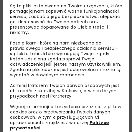
gotowe
Są to pliki instalowane na Twoim urządzeniu, które
pomagają nam zapewnić ważne funkcjonalności
serwisu, zadbać o jego bezpieczeństwo, ulepszać
go, dostosować do Twoich potrzeb oraz
Załaduj więcej...
prezentować dopasowane do Ciebie treści i
reklamy.
Poza plikami, które są nam niezbędne do
prawidłowego i bezpiecznego działania serwisu –
są także takie, które wymagają Twojej zgody.
Filmy
Każda udzielona zgoda poprawi Twoje
doświadczenia jeśli jesteś naszym Użytkownikiem.
Zgoda na pliki cookies jest dobrowolna i można ją
DROGI
KOLEJ
MOSTY
FILMY
WIADOMOŚCI
wycofać w dowolnym momencie.
Administratorem Twoich danych osobowych jest
nbi med!a z siedzibą w Krakowie, a w niektórych
przypadkach nasi Partnerzy.
Więcej informacji o korzystaniu przez nas z plików
cookies oraz o przetwarzaniu Twoich danych
prof. Adam Wysokowski o wiadukcie w Zielonej
osobowych, w tym o przysługujących Ci
Górze
uprawnieniach, znajdziesz w naszej
Polityce
prywatności
.