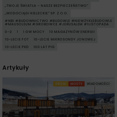
„TWOJE ŚWIATŁA – NASZE BEZPIECZEŃSTWO”
„WODOCIĄGI KIELECKIE” SP. Z O.O.
#NBI #BUDOWNICTWO #BUDOWLE #NIEWZYKŁEBUDOWLE
#MAUSOLEUM #GROBOWCE #JERUSALEM #1LISTOPADA
0–2
1
1 GW MOCY
10 MAGAZYNÓW ENERGII
10-LECIE FOT
10-LECIE MIKROSONDY JONOWEJ
10-LECIE PKD
100 LAT PIG
Artykuły
DROGI
MOSTY
WIADOMOŚCI