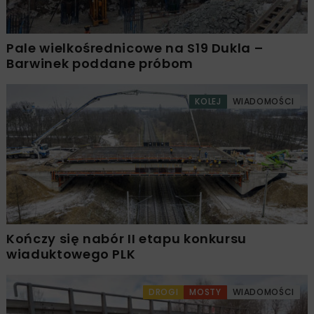
Pale wielkośrednicowe na S19 Dukla –
Barwinek poddane próbom
KOLEJ
WIADOMOŚCI
Kończy się nabór II etapu konkursu
wiaduktowego PLK
DROGI
MOSTY
WIADOMOŚCI