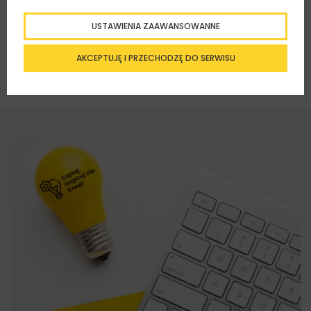
USTAWIENIA ZAAWANSOWANNE
AKCEPTUJĘ I PRZECHODZĘ DO SERWISU