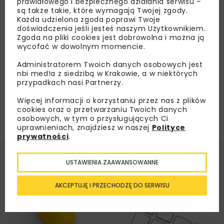
prawidłowego i bezpiecznego działania serwisu –
nabiera tempa w polskich zakładach
są także takie, które wymagają Twojej zgody.
Każda udzielona zgoda poprawi Twoje
doświadczenia jeśli jesteś naszym Użytkownikiem.
Zgoda na pliki cookies jest dobrowolna i można ją
Załaduj więcej...
wycofać w dowolnym momencie.
Administratorem Twoich danych osobowych jest
nbi med!a z siedzibą w Krakowie, a w niektórych
przypadkach nasi Partnerzy.
Więcej informacji o korzystaniu przez nas z plików
cookies oraz o przetwarzaniu Twoich danych
osobowych, w tym o przysługujących Ci
uprawnieniach, znajdziesz w naszej
Polityce
prywatności
.
USTAWIENIA ZAAWANSOWANNE
AKCEPTUJĘ I PRZECHODZĘ DO SERWISU