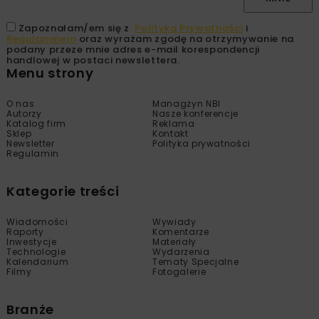
Zapoznałam/em się z
Polityką Prywatności
i
Regulaminem
oraz wyrażam zgodę na otrzymywanie na
podany przeze mnie adres e-mail korespondencji
handlowej w postaci newslettera.
Menu strony
O nas
Managzyn NBI
Autorzy
Nasze konferencje
Katalog firm
Reklama
Sklep
Kontakt
Newsletter
Polityka prywatności
Regulamin
Kategorie treści
Wiadomości
Wywiady
Raporty
Komentarze
Inwestycje
Materiały
Technologie
Wydarzenia
Kalendarium
Tematy Specjalne
Filmy
Fotogalerie
Branże