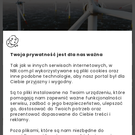
Pierwsza aukcja offshore:
Twoja prywatność jest dla nas ważna
zakontraktowano ponad 3,4 GW mocy
Tak jak w innych serwisach internetowych, w
NBI.com.pl wykorzystywane są pliki cookies oraz
ENERGETYKA
WIADOMOŚCI
inne podobne technologie, aby nasz portal był dla
Ciebie przyjazny i wygodny.
Są to pliki instalowane na Twoim urządzeniu, które
pomagają nam zapewnić ważne funkcjonalności
serwisu, zadbać o jego bezpieczeństwo, ulepszać
go, dostosować do Twoich potrzeb oraz
prezentować dopasowane do Ciebie treści i
reklamy.
Poza plikami, które są nam niezbędne do
Produkcja konstrukcji stalowych Baltica 2