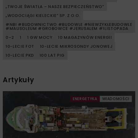
„TWOJE ŚWIATŁA – NASZE BEZPIECZEŃSTWO”
„WODOCIĄGI KIELECKIE” SP. Z O.O.
#NBI #BUDOWNICTWO #BUDOWLE #NIEWZYKŁEBUDOWLE
#MAUSOLEUM #GROBOWCE #JERUSALEM #1LISTOPADA
0–2
1
1 GW MOCY
10 MAGAZYNÓW ENERGII
10-LECIE FOT
10-LECIE MIKROSONDY JONOWEJ
10-LECIE PKD
100 LAT PIG
Artykuły
ENERGETYKA
WIADOMOŚCI