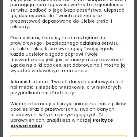
pomagają nam zapewnić ważne funkcjonalności
serwisu, zadbać o jego bezpieczeństwo, ulepszać
III Międzynarodowa Konferencja PIARC
go, dostosować do Twoich potrzeb oraz
Eksploatacji i Bezpieczeństwa Tuneli
prezentować dopasowane do Ciebie treści i
Drogowych
reklamy.
Poza plikami, które są nam niezbędne do
Kraków
30-02 września 2026
prawidłowego i bezpiecznego działania serwisu –
są także takie, które wymagają Twojej zgody.
Każda udzielona zgoda poprawi Twoje
doświadczenia jeśli jesteś naszym Użytkownikiem.
Załaduj więcej...
Zgoda na pliki cookies jest dobrowolna i można ją
wycofać w dowolnym momencie.
Administratorem Twoich danych osobowych jest
nbi med!a z siedzibą w Krakowie, a w niektórych
Filmy
przypadkach nasi Partnerzy.
Więcej informacji o korzystaniu przez nas z plików
cookies oraz o przetwarzaniu Twoich danych
BUDOWNICTWO
DROGI
KOLEJ
FILMY
osobowych, w tym o przysługujących Ci
uprawnieniach, znajdziesz w naszej
Polityce
prywatności
.