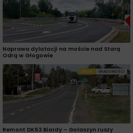
Naprawa dylatacji na moście nad Starą
Odrą w Głogowie
DROGI
WIADOMOŚCI
Remont DK63 Biardy – Gołaszyn ruszy