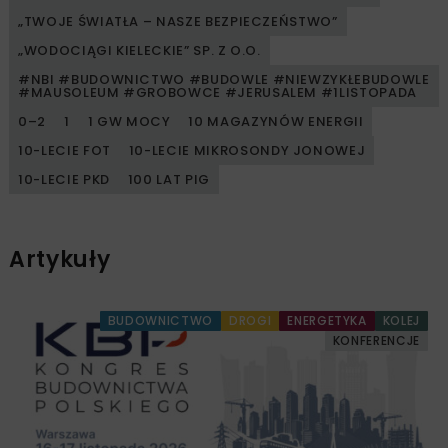
„TWOJE ŚWIATŁA – NASZE BEZPIECZEŃSTWO”
„WODOCIĄGI KIELECKIE” SP. Z O.O.
#NBI #BUDOWNICTWO #BUDOWLE #NIEWZYKŁEBUDOWLE
#MAUSOLEUM #GROBOWCE #JERUSALEM #1LISTOPADA
0–2
1
1 GW MOCY
10 MAGAZYNÓW ENERGII
10-LECIE FOT
10-LECIE MIKROSONDY JONOWEJ
10-LECIE PKD
100 LAT PIG
Artykuły
BUDOWNICTWO
DROGI
ENERGETYKA
KOLEJ
KONFERENCJE