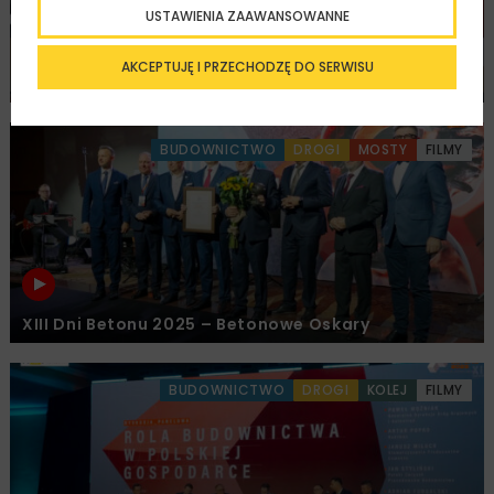
USTAWIENIA ZAAWANSOWANNE
AKCEPTUJĘ I PRZECHODZĘ DO SERWISU
XIII Dni Betonu 2025 – podsumowanie
BUDOWNICTWO
DROGI
MOSTY
FILMY
XIII Dni Betonu 2025 – Betonowe Oskary
BUDOWNICTWO
DROGI
KOLEJ
FILMY