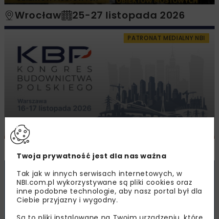
Wrocław
25-27 listopada 2026
PATRONAT MEDIALNY NBI
III Kongres Budownictwa Polskiego
Warszawa
16-17 listopada 2026
Twoja prywatność jest dla nas ważna
PATRONAT MEDIALNY NBI
Tak jak w innych serwisach internetowych, w
NBI.com.pl wykorzystywane są pliki cookies oraz
inne podobne technologie, aby nasz portal był dla
Ciebie przyjazny i wygodny.
Są to pliki instalowane na Twoim urządzeniu, które