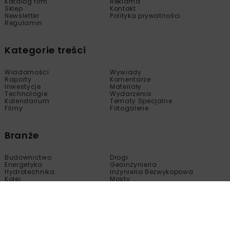
Katalog firm
Reklama
Sklep
Kontakt
Newsletter
Polityka prywatności
Regulamin
Kategorie treści
Wiadomości
Wywiady
Raporty
Komentarze
Inwestycje
Materiały
Technologie
Wydarzenia
Kalendarium
Tematy Specjalne
Filmy
Fotogalerie
Branże
Budownictwo
Drogi
Energetyka
Geoinżynieria
Hydrotechnika
Inżynieria Bezwykopowa
Kolej
Mosty
Tunele
Wod-Kan
Motoryzacja
Copyright © nbi med!a 2005 - 2024 Wszelkie prawa