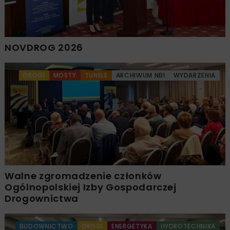
NOVDROG 2026
DROGI
MOSTY
TUNELE
ARCHIWUM NBI
WYDARZENIA
Walne zgromadzenie członków
Ogólnopolskiej Izby Gospodarczej
Drogownictwa
BUDOWNICTWO
DROGI
ENERGETYKA
HYDROTECHNIKA