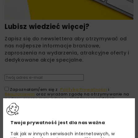
Lubisz wiedzieć więcej?
Zapisz się do newslettera aby otrzymywać od
nas najlepsze informacje branżowe,
zaproszenia na wydarzenia, atrakcyjne oferty i
dedykowane akcje specjalne.
Zapoznałam/em się z
Polityką Prywatności
i
Regulaminem
oraz wyrażam zgodę na otrzymywanie na
podany przeze mnie adres e-mail korespondencji
handlowej w postaci newslettera.
ZAPISZ MNIE
Twoja prywatność jest dla nas ważna
Tak jak w innych serwisach internetowych, w