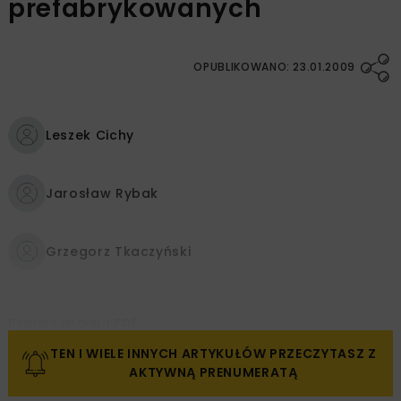
prefabrykowanych
OPUBLIKOWANO: 23.01.2009
Leszek Cichy
Jarosław Rybak
Grzegorz Tkaczyński
Pobierz artykuł PDF
TEN I WIELE INNYCH ARTYKUŁÓW PRZECZYTASZ Z
AKTYWNĄ PRENUMERATĄ