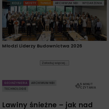
KOLEJ
MOSTY
TUNELE
ARCHIWUM NBI
WYDARZENIA
Młodzi Liderzy Budownictwa 2026
Załaduj więcej...
GEOINŻYNIERIA
ARCHIWUM NBI
5 MINUT
CZYTANIA
TECHNOLOGIE
Lawiny śnieżne – jak nad