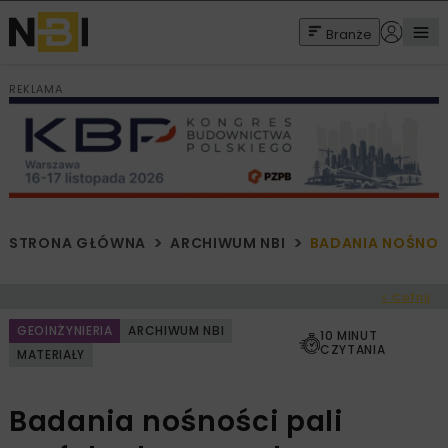
Branże
REKLAMA
STRONA GŁÓWNA
ARCHIWUM NBI
BADANIA NOŚNOŚ
< Cofnij
GEOINŻYNIERIA
ARCHIWUM NBI
10 MINUT
CZYTANIA
MATERIAŁY
Badania nośności pali