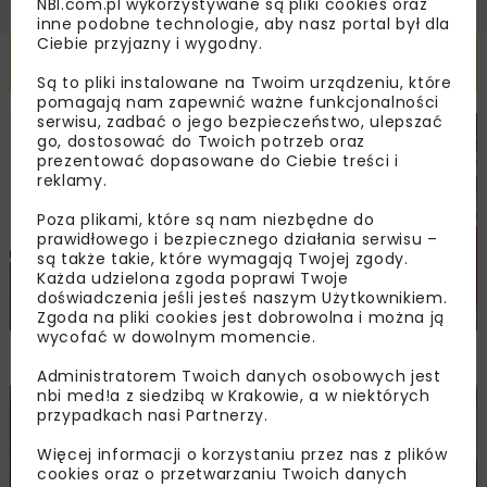
NBI.com.pl wykorzystywane są pliki cookies oraz
inne podobne technologie, aby nasz portal był dla
Ciebie przyjazny i wygodny.
Powiązane artykuły
Są to pliki instalowane na Twoim urządzeniu, które
pomagają nam zapewnić ważne funkcjonalności
serwisu, zadbać o jego bezpieczeństwo, ulepszać
go, dostosować do Twoich potrzeb oraz
DROGI
MOSTY
TUNELE
ARCHIWUM NBI
WYDARZENIA
prezentować dopasowane do Ciebie treści i
reklamy.
Poza plikami, które są nam niezbędne do
prawidłowego i bezpiecznego działania serwisu –
są także takie, które wymagają Twojej zgody.
Każda udzielona zgoda poprawi Twoje
doświadczenia jeśli jesteś naszym Użytkownikiem.
Zgoda na pliki cookies jest dobrowolna i można ją
wycofać w dowolnym momencie.
NOVDROG 2026
Administratorem Twoich danych osobowych jest
nbi med!a z siedzibą w Krakowie, a w niektórych
DROGI
MOSTY
TUNELE
ARCHIWUM NBI
WYDARZENIA
przypadkach nasi Partnerzy.
Więcej informacji o korzystaniu przez nas z plików
cookies oraz o przetwarzaniu Twoich danych