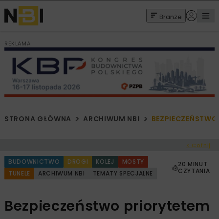
Branże
REKLAMA
STRONA GŁÓWNA
ARCHIWUM NBI
BEZPIECZEŃSTW
< Cofnij
BUDOWNICTWO
DROGI
KOLEJ
MOSTY
20 MINUT
CZYTANIA
TUNELE
ARCHIWUM NBI
TEMATY SPECJALNE
Bezpieczeństwo priorytetem