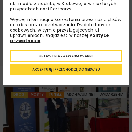
nbi med!a z siedzibą w Krakowie, a w niektórych
przypadkach nasi Partnerzy.
Zapoznałam/em się z
Polityką Prywatności
i
Regulaminem
oraz wyrażam zgodę na otrzymywanie na
podany przeze mnie adres e-mail korespondencji
Więcej informacji o korzystaniu przez nas z plików
handlowej w postaci newslettera.
cookies oraz o przetwarzaniu Twoich danych
osobowych, w tym o przysługujących Ci
uprawnieniach, znajdziesz w naszej
Polityce
ZAPISZ MNIE
prywatności
.
USTAWIENIA ZAAWANSOWANNE
AKCEPTUJĘ I PRZECHODZĘ DO SERWISU
Powiązane artykuły
DROGI
MOSTY
TUNELE
ARCHIWUM NBI
WYDARZENIA