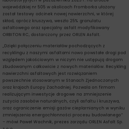
laboratoryjnych w październiku 2023 r. na drodze
wojewódzkiej nr 505 w okolicach Fromborka ułożony
został testowy odcinek nowej nawierzchni, w której
skład, oprócz kruszywa, weszło 25% granulatu
asfaltowego oraz specjalny asfalt modyfikowany
ORBITON RC, dostarczony przez ORLEN Asfalt.
„Dzięki połączeniu materiałów pochodzących z
recyklingu z naszymi asfaltami nowo powstałe drogi pod
względem jakościowym w niczym nie ustępują drogom
zbudowanym całkowicie z nowych materiałów. Recykling
nawierzchni asfaltowych jest rozwiązaniem
powszechnie stosowanym w Stanach Zjednoczonych
oraz krajach Europy Zachodniej. Pozwala on firmom
realizującym inwestycje drogowe na zmniejszenie
zużycia zasobów naturalnych, czyli asfaltu i kruszywa,
oraz ograniczenie emisji gazów cieplarnianych w wyniku
zmniejszenia energochłonności procesu budowlanego”
– mówi Paweł Wachnik, prezes zarządu ORLEN Asfalt Sp.
z o.o.