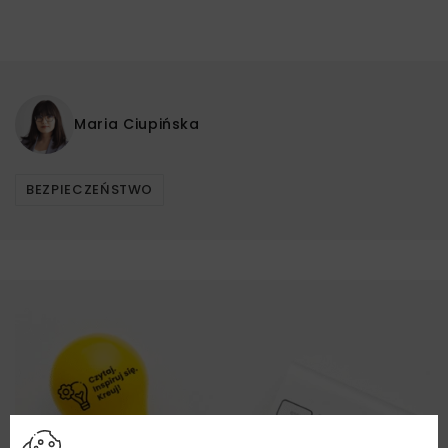
Maria Ciupińska
BEZPIECZEŃSTWO