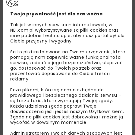
Twoja prywatność jest dla nas ważna
Tak jak w innych serwisach internetowych, w
NBI.com.pl wykorzystywane są pliki cookies oraz
inne podobne technologie, aby nasz portal był dla
Ciebie przyjazny i wygodny.
Są to pliki instalowane na Twoim urządzeniu, które
pomagają nam zapewnić ważne funkcjonalności
serwisu, zadbać o jego bezpieczeństwo, ulepszać
go, dostosować do Twoich potrzeb oraz
prezentować dopasowane do Ciebie treści i
reklamy.
Lubisz wiedzieć więcej?
Poza plikami, które są nam niezbędne do
prawidłowego i bezpiecznego działania serwisu –
Zapisz się do newslettera aby otrzymywać od
są także takie, które wymagają Twojej zgody.
nas najlepsze informacje branżowe,
Każda udzielona zgoda poprawi Twoje
zaproszenia na wydarzenia, atrakcyjne oferty i
doświadczenia jeśli jesteś naszym Użytkownikiem.
dedykowane akcje specjalne.
Zgoda na pliki cookies jest dobrowolna i można ją
wycofać w dowolnym momencie.
Administratorem Twoich danych osobowych jest