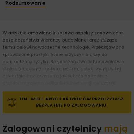
Podsumowanie
W artykule omówiono kluczowe aspekty zapewnienia
bezpieczeństwa w branży budowlanej oraz służące
temu celowi nowoczesne technologie. Przedstawiono
sprawdzone praktyki, które przyczyniają się do
minimalizacji ryzyka. Bezpieczeństwo w budownictwie
staje się obecnie nie tylko normą, dobre wyniki w tej
dziedzinie traktowane są jak sukces na równi z
przedterminowym oddaniem inwestycji do użytku.
TEN I WIELE INNYCH ARTYKUŁÓW PRZECZYTASZ
BEZPŁATNIE PO ZALOGOWANIU
Zalogowani czytelnicy
mają