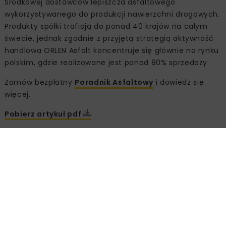
Środkowej dostawców lepiszcza asfaltowego
wykorzystywanego do produkcji nawierzchni drogowych.
Produkty spółki trafiają do ponad 40 krajów na całym
świecie, jednak zgodnie z przyjętą strategią aktywność
handlowa ORLEN Asfalt koncentruje się głównie na rynku
polskim, gdzie realizowane jest ponad 80% sprzedaży.
Zamów bezpłatny
Poradnik Asfaltowy
i dowiedz się
więcej.
Pobierz artykuł pdf
ORLEN Asfalt Sp. z o.o.
ASFALT
DROGI
GDDKIA
ORBITON RC
ORLEN ASFALT