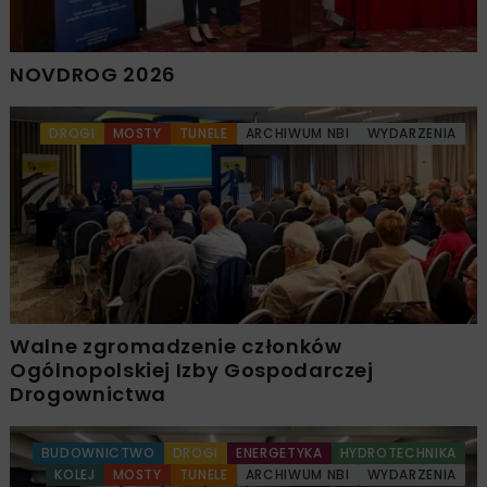
NOVDROG 2026
DROGI
MOSTY
TUNELE
ARCHIWUM NBI
WYDARZENIA
Walne zgromadzenie członków
Ogólnopolskiej Izby Gospodarczej
Drogownictwa
BUDOWNICTWO
DROGI
ENERGETYKA
HYDROTECHNIKA
KOLEJ
MOSTY
TUNELE
ARCHIWUM NBI
WYDARZENIA