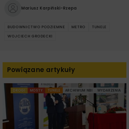
Mariusz Karpiński-Rzepa
BUDOWNICTWO PODZIEMNE
METRO
TUNELE
WOJCIECH GRODECKI
Powiązane artykuły
DROGI
MOSTY
TUNELE
ARCHIWUM NBI
WYDARZENIA