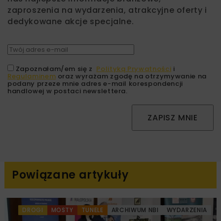
zaproszenia na wydarzenia, atrakcyjne oferty i
dedykowane akcje specjalne.
Zapoznałam/em się z
Polityką Prywatności
i
Regulaminem
oraz wyrażam zgodę na otrzymywanie na
podany przeze mnie adres e-mail korespondencji
handlowej w postaci newslettera.
ZAPISZ MNIE
Powiązane artykuły
DROGI
MOSTY
TUNELE
ARCHIWUM NBI
WYDARZENIA