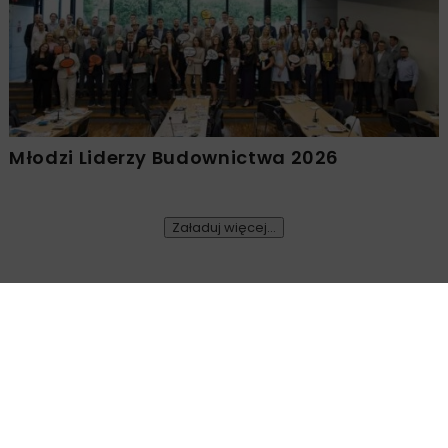
Młodzi Liderzy Budownictwa 2026
Załaduj więcej...
KOLEJ
WIADOMOŚCI
Zmiany w Zarządzie PKP
OPUBLIKOWANO: 15.07.2019