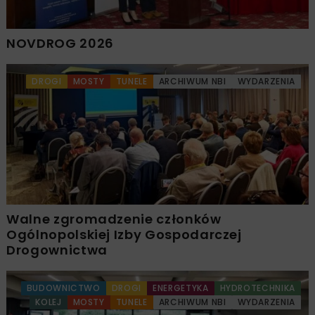
NOVDROG 2026
DROGI
MOSTY
TUNELE
ARCHIWUM NBI
WYDARZENIA
Walne zgromadzenie członków
Ogólnopolskiej Izby Gospodarczej
Drogownictwa
BUDOWNICTWO
DROGI
ENERGETYKA
HYDROTECHNIKA
KOLEJ
MOSTY
TUNELE
ARCHIWUM NBI
WYDARZENIA