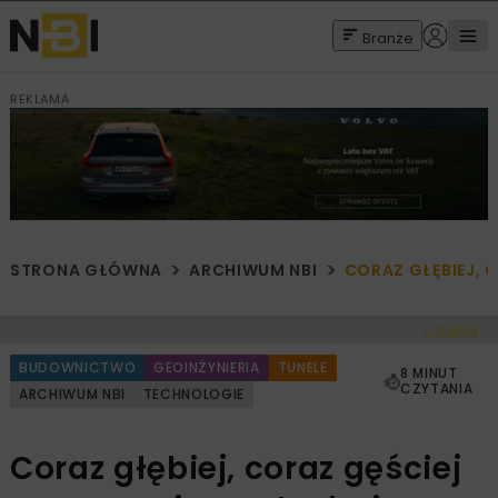
Branże
REKLAMA
STRONA GŁÓWNA
ARCHIWUM NBI
CORAZ GŁĘBIEJ, 
< Cofnij
BUDOWNICTWO
GEOINŻYNIERIA
TUNELE
8 MINUT
CZYTANIA
ARCHIWUM NBI
TECHNOLOGIE
Coraz głębiej, coraz gęściej