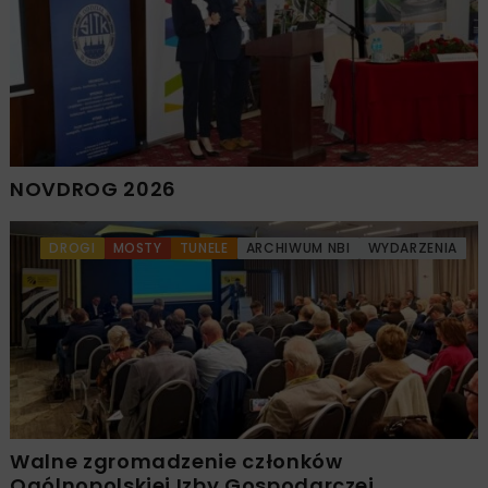
NOVDROG 2026
DROGI
MOSTY
TUNELE
ARCHIWUM NBI
WYDARZENIA
Walne zgromadzenie członków
Ogólnopolskiej Izby Gospodarczej