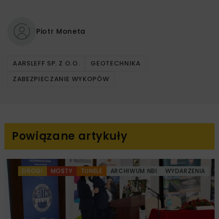
Piotr Moneta
AARSLEFF SP. Z O.O.
GEOTECHNIKA
ZABEZPIECZANIE WYKOPÓW
Powiązane artykuły
DROGI
MOSTY
TUNELE
ARCHIWUM NBI
WYDARZENIA