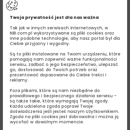
Gruntowne zabezpieczenia
Twoja prywatność jest dla nas ważna
wykopów
Tak jak w innych serwisach internetowych, w
NBI.com.pl wykorzystywane są pliki cookies oraz
inne podobne technologie, aby nasz portal był dla
Ciebie przyjazny i wygodny.
Piotr Moneta
Są to pliki instalowane na Twoim urządzeniu, które
pomagają nam zapewnić ważne funkcjonalności
serwisu, zadbać o jego bezpieczeństwo, ulepszać
OPUBLIKOWANO: 12.07.2019
go, dostosować do Twoich potrzeb oraz
prezentować dopasowane do Ciebie treści i
reklamy.
Ze względu na coraz mniejszą dostępność
Poza plikami, które są nam niezbędne do
działek w centrach miast i stały rozwój
prawidłowego i bezpiecznego działania serwisu –
infrastruktury komunikacyjnej (w tym
są także takie, które wymagają Twojej zgody.
Każda udzielona zgoda poprawi Twoje
podziemnej) widok sprzętu do wykonywania
doświadczenia jeśli jesteś naszym Użytkownikiem.
zabezpieczeń głębokich wykopów w ścisłej
Zgoda na pliki cookies jest dobrowolna i można ją
wycofać w dowolnym momencie.
zabudowie przestał już dziwić mieszkańców.