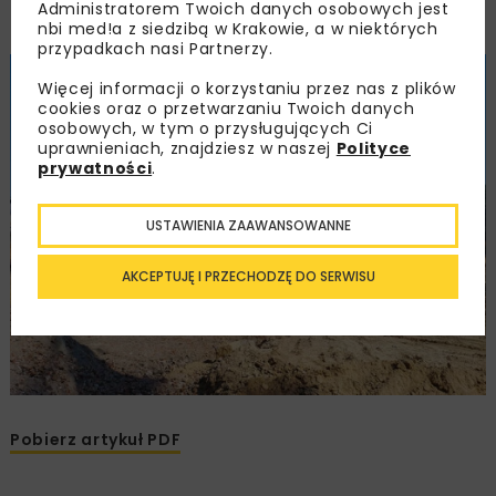
Głębokie wykopy stanowią nieodłączny element
Administratorem Twoich danych osobowych jest
różnych gałęzi budownictwa.
nbi med!a z siedzibą w Krakowie, a w niektórych
przypadkach nasi Partnerzy.
Więcej informacji o korzystaniu przez nas z plików
cookies oraz o przetwarzaniu Twoich danych
osobowych, w tym o przysługujących Ci
uprawnieniach, znajdziesz w naszej
Polityce
prywatności
.
USTAWIENIA ZAAWANSOWANNE
AKCEPTUJĘ I PRZECHODZĘ DO SERWISU
Pobierz artykuł PDF