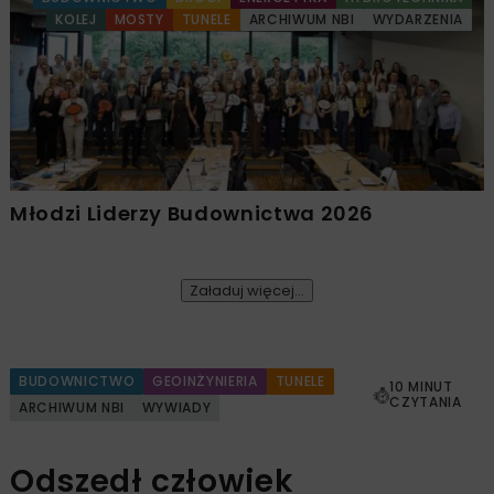
KOLEJ
MOSTY
TUNELE
ARCHIWUM NBI
WYDARZENIA
Młodzi Liderzy Budownictwa 2026
Załaduj więcej...
BUDOWNICTWO
GEOINŻYNIERIA
TUNELE
10 MINUT
CZYTANIA
ARCHIWUM NBI
WYWIADY
Odszedł człowiek