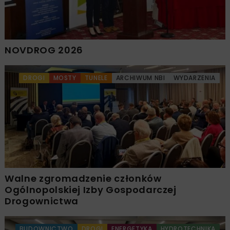
NOVDROG 2026
DROGI
MOSTY
TUNELE
ARCHIWUM NBI
WYDARZENIA
Walne zgromadzenie członków
Ogólnopolskiej Izby Gospodarczej
Drogownictwa
BUDOWNICTWO
DROGI
ENERGETYKA
HYDROTECHNIKA