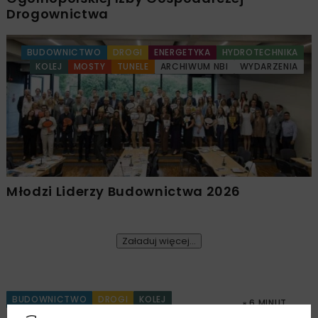
Drogownictwa
BUDOWNICTWO
DROGI
ENERGETYKA
HYDROTECHNIKA
KOLEJ
MOSTY
TUNELE
ARCHIWUM NBI
WYDARZENIA
Młodzi Liderzy Budownictwa 2026
Załaduj więcej...
BUDOWNICTWO
DROGI
KOLEJ
6 MINUT
CZYTANIA
ARCHIWUM NBI
TECHNOLOGIE