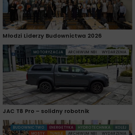
Młodzi Liderzy Budownictwa 2026
MOTORYZACJA
ARCHIWUM NBI
WYDARZENIA
JAC T8 Pro – solidny robotnik
BUDOWNICTWO
ENERGETYKA
HYDROTECHNIKA
KOLEJ
MOSTY
TUNELE
ARCHIWUM NBI
WYDARZENIA