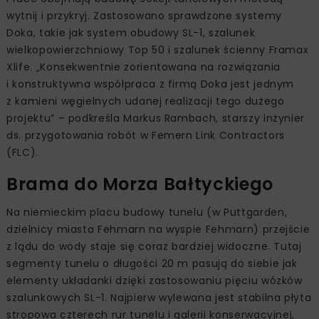
wytnij i przykryj. Zastosowano sprawdzone systemy
Doka, takie jak system obudowy SL-1, szalunek
wielkopowierzchniowy Top 50 i szalunek ścienny Framax
Xlife. „Konsekwentnie zorientowana na rozwiązania
i konstruktywna współpraca z firmą Doka jest jednym
z kamieni węgielnych udanej realizacji tego dużego
projektu” – podkreśla Markus Rambach, starszy inżynier
ds. przygotowania robót w Femern Link Contractors
(FLC).
Brama do Morza Bałtyckiego
Na niemieckim placu budowy tunelu (w Puttgarden,
dzielnicy miasta Fehmarn na wyspie Fehmarn) przejście
z lądu do wody staje się coraz bardziej widoczne. Tutaj
segmenty tunelu o długości 20 m pasują do siebie jak
elementy układanki dzięki zastosowaniu pięciu wózków
szalunkowych SL-1. Najpierw wylewana jest stabilna płyta
stropowa czterech rur tunelu i galerii konserwacyjnej,