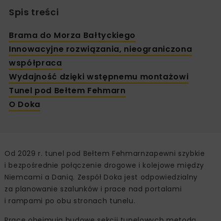
Spis treści
Brama do Morza Bałtyckiego
Innowacyjne rozwiązania, nieograniczona
współpraca
Wydajność dzięki wstępnemu montażowi
Tunel pod Bełtem Fehmarn
O Doka
Od 2029 r. tunel pod Bełtem Fehmarnzapewni szybkie
i bezpośrednie połączenie drogowe i kolejowe między
Niemcami a Danią. Zespół Doka jest odpowiedzialny
za planowanie szalunków i prace nad portalami
i rampami po obu stronach tunelu.
Prace obejmują budowę sekcji tunelowych metodą