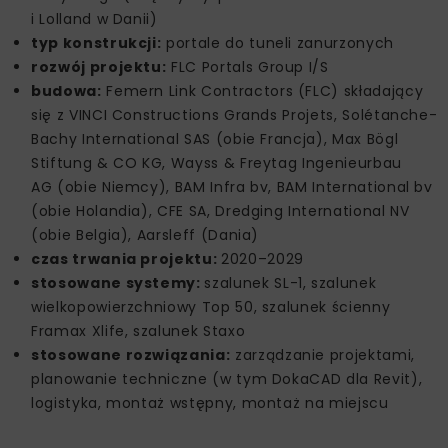
i Lolland w Danii)
typ konstrukcji:
portale do tuneli zanurzonych
rozwój projektu:
FLC Portals Group I/S
budowa:
Femern Link Contractors (FLC) składający
się z VINCI Constructions Grands Projets, Solétanche-
Bachy International SAS (obie Francja), Max Bögl
Stiftung & CO KG, Wayss & Freytag Ingenieurbau
AG (obie Niemcy), BAM Infra bv, BAM International bv
(obie Holandia), CFE SA, Dredging International NV
(obie Belgia), Aarsleff (Dania)
czas trwania projektu:
2020–2029
stosowane systemy:
szalunek SL-1, szalunek
wielkopowierzchniowy Top 50, szalunek ścienny
Framax Xlife, szalunek Staxo
stosowane rozwiązania:
zarządzanie projektami,
planowanie techniczne (w tym DokaCAD dla Revit),
logistyka, montaż wstępny, montaż na miejscu