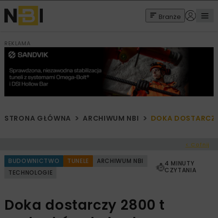
Branże
REKLAMA
STRONA GŁÓWNA
ARCHIWUM NBI
DOKA DOSTARCZY
< Cofnij
BUDOWNICTWO
TUNELE
ARCHIWUM NBI
4 MINUTY
CZYTANIA
TECHNOLOGIE
Doka dostarczy 2800 t