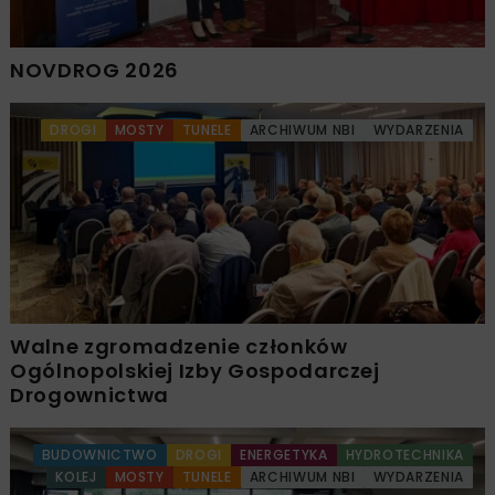
NOVDROG 2026
DROGI
MOSTY
TUNELE
ARCHIWUM NBI
WYDARZENIA
Walne zgromadzenie członków
Ogólnopolskiej Izby Gospodarczej
Drogownictwa
BUDOWNICTWO
DROGI
ENERGETYKA
HYDROTECHNIKA
KOLEJ
MOSTY
TUNELE
ARCHIWUM NBI
WYDARZENIA