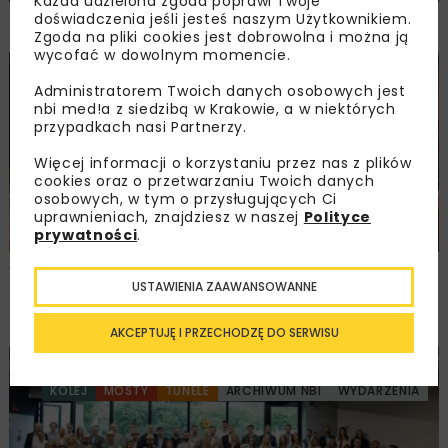
Każda udzielona zgoda poprawi Twoje
doświadczenia jeśli jesteś naszym Użytkownikiem.
NOVDROG 2026
Zgoda na pliki cookies jest dobrowolna i można ją
wycofać w dowolnym momencie.
DROGI
MOSTY
TUNELE
ARCHIWUM NBI
WYDARZENIA
Administratorem Twoich danych osobowych jest
nbi med!a z siedzibą w Krakowie, a w niektórych
przypadkach nasi Partnerzy.
Więcej informacji o korzystaniu przez nas z plików
cookies oraz o przetwarzaniu Twoich danych
osobowych, w tym o przysługujących Ci
uprawnieniach, znajdziesz w naszej
Polityce
prywatności
.
Walne zgromadzenie członków
USTAWIENIA ZAAWANSOWANNE
Ogólnopolskiej Izby Gospodarczej
Drogownictwa
AKCEPTUJĘ I PRZECHODZĘ DO SERWISU
BUDOWNICTWO
DROGI
ENERGETYKA
HYDROTECHNIKA
KOLEJ
MOSTY
TUNELE
ARCHIWUM NBI
WYDARZENIA