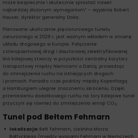
może bezpiecznie i skutecznie sprostać nawet
najbardziej złożonym wymaganiom” – wyjaśnia Robert
Hauser, dyrektor generalny Doka.
Planowane ukończenie pięciorurowego tunelu
zanurzonego w 2029 r. jest ważnym wkładem w zmianę
układu drogowego w Europie. Połączenie
czteropasmowej drogi i dwutorowej zelektryfikowanej
linii kolejowej stworzy w przyszłości centralny korytarz
transportowy między Niemcami a Danią, prowadząc
do zmniejszenia ruchu na istniejących drogach
i promach. Ponadto czas podróży między Kopenhagą
a Hamburgiem ulegnie znacznemu skróceniu. Dzięki
przeniesieniu dodatkowego ruchu na tory kolejowe tunel
przyczyni się również do zmniejszenia emisji CO
.
2
Tunel pod Bełtem Fehmarn
lokalizacja:
Bełt Fehmarn, cieśnina Morza
Bałtyckiego (między wyspami Fehmarn w Niemczech