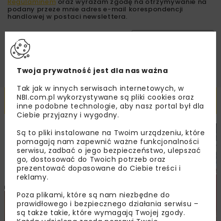
Regulaminem
oraz wyrażam zgodę na otrzymywanie na
podany przeze mnie adres e-mail korespondencji
handlowej w postaci newslettera.
ZAPISZ MNIE
Twoja prywatność jest dla nas ważna
Tak jak w innych serwisach internetowych, w
NBI.com.pl wykorzystywane są pliki cookies oraz
Powiązane artykuły
inne podobne technologie, aby nasz portal był dla
Ciebie przyjazny i wygodny.
Są to pliki instalowane na Twoim urządzeniu, które
DROGI
MOSTY
TUNELE
ARCHIWUM NBI
WYDARZENIA
pomagają nam zapewnić ważne funkcjonalności
serwisu, zadbać o jego bezpieczeństwo, ulepszać
go, dostosować do Twoich potrzeb oraz
prezentować dopasowane do Ciebie treści i
reklamy.
Poza plikami, które są nam niezbędne do
prawidłowego i bezpiecznego działania serwisu –
są także takie, które wymagają Twojej zgody.