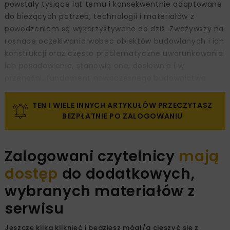
powstały tysiące lat temu i konsekwentnie adaptowane
do bieżących potrzeb, technologii i materiałów z
powodzeniem są wykorzystywane do dziś. Zważywszy na
rosnące oczekiwania wobec obiektów budowlanych i ich
konstrukcji oraz często problematyczne uwarunkowania
ich posadowienia, stanowią one, dosłownie i w
przenośni, fundament nowoczesnego budownictwa.
TEN I WIELE INNYCH ARTYKUŁÓW PRZECZYTASZ
BEZPŁATNIE PO ZALOGOWANIU
Zalogowani czytelnicy
mają
dostęp
do dodatkowych,
wybranych materiałów z
serwisu
Jeszcze kilka kliknięć i będziesz mógł/a cieszyć się z