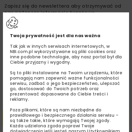
Zapisz się do newslettera aby otrzymywać od
nas najlepsze informacje branżowe,
zaproszenia na wydarzenia, atrakcyjne oferty i
dedykowane akcje specjalne.
Twoja prywatność jest dla nas ważna
Tak jak w innych serwisach internetowych, w
NBI.com.pl wykorzystywane są pliki cookies oraz
Zapoznałam/em się z
Polityką Prywatności
i
inne podobne technologie, aby nasz portal był dla
Regulaminem
oraz wyrażam zgodę na otrzymywanie na
Ciebie przyjazny i wygodny.
podany przeze mnie adres e-mail korespondencji
handlowej w postaci newslettera.
Są to pliki instalowane na Twoim urządzeniu, które
pomagają nam zapewnić ważne funkcjonalności
ZAPISZ MNIE
serwisu, zadbać o jego bezpieczeństwo, ulepszać
go, dostosować do Twoich potrzeb oraz
prezentować dopasowane do Ciebie treści i
reklamy.
Poza plikami, które są nam niezbędne do
prawidłowego i bezpiecznego działania serwisu –
Powiązane artykuły
są także takie, które wymagają Twojej zgody.
Każda udzielona zgoda poprawi Twoje
doświadczenia jeśli jesteś naszym Użytkownikiem.