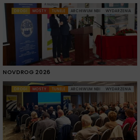
DROGI
MOSTY
TUNELE
ARCHIWUM NBI
WYDARZENIA
NOVDROG 2026
DROGI
MOSTY
TUNELE
ARCHIWUM NBI
WYDARZENIA