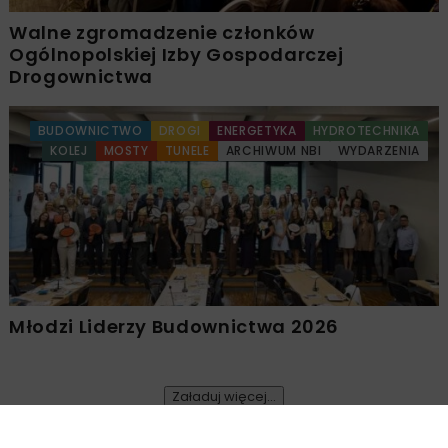
Walne zgromadzenie członków
Ogólnopolskiej Izby Gospodarczej
Drogownictwa
BUDOWNICTWO
DROGI
ENERGETYKA
HYDROTECHNIKA
KOLEJ
MOSTY
TUNELE
ARCHIWUM NBI
WYDARZENIA
Młodzi Liderzy Budownictwa 2026
Załaduj więcej...