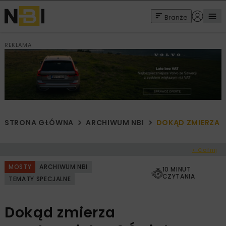
Branże
REKLAMA
STRONA GŁÓWNA
ARCHIWUM NBI
DOKĄD ZMIERZA M
< Cofnij
MOSTY
ARCHIWUM NBI
10 MINUT
CZYTANIA
TEMATY SPECJALNE
Dokąd zmierza