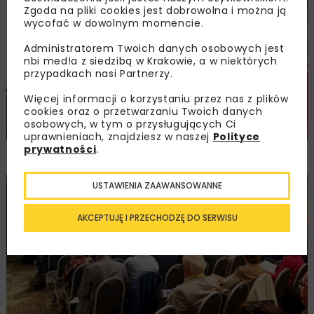
Zgoda na pliki cookies jest dobrowolna i można ją
DROGI
MOSTY
TUNELE
ARCHIWUM NBI
WYDARZENIA
wycofać w dowolnym momencie.
Administratorem Twoich danych osobowych jest
nbi med!a z siedzibą w Krakowie, a w niektórych
przypadkach nasi Partnerzy.
Więcej informacji o korzystaniu przez nas z plików
cookies oraz o przetwarzaniu Twoich danych
osobowych, w tym o przysługujących Ci
uprawnieniach, znajdziesz w naszej
Polityce
prywatności
.
NOVDROG 2026
USTAWIENIA ZAAWANSOWANNE
DROGI
MOSTY
TUNELE
ARCHIWUM NBI
WYDARZENIA
AKCEPTUJĘ I PRZECHODZĘ DO SERWISU