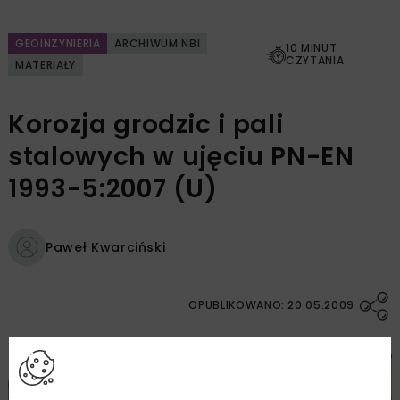
GEOINŻYNIERIA
ARCHIWUM NBI
10 MINUT
CZYTANIA
MATERIAŁY
Korozja grodzic i pali
stalowych w ujęciu PN-EN
1993-5:2007 (U)
Paweł Kwarciński
OPUBLIKOWANO: 20.05.2009