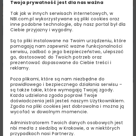
Twoja prywatność jest dla nas ważna
Tak jak w innych serwisach internetowych, w
NBI.com.pl wykorzystywane są pliki cookies oraz
inne podobne technologie, aby nasz portal był dla
Ciebie przyjazny i wygodny.
Są to pliki instalowane na Twoim urządzeniu, które
pomagają nam zapewnić ważne funkcjonalności
serwisu, zadbać o jego bezpieczeństwo, ulepszać
go, dostosować do Twoich potrzeb oraz
prezentować dopasowane do Ciebie treści i
reklamy.
Poza plikami, które są nam niezbędne do
prawidłowego i bezpiecznego działania serwisu –
są także takie, które wymagają Twojej zgody.
Eurokod 3 jako narzędzie
Każda udzielona zgoda poprawi Twoje
doświadczenia jeśli jesteś naszym Użytkownikiem.
ułatwiające projektowanie
Zgoda na pliki cookies jest dobrowolna i można ją
wycofać w dowolnym momencie.
ścianek szczelnych i pali
Administratorem Twoich danych osobowych jest
stalowych
nbi med!a z siedzibą w Krakowie, a w niektórych
przypadkach nasi Partnerzy.