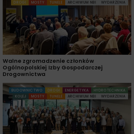
DROGI
MOSTY
TUNELE
ARCHIWUM NBI
WYDARZENIA
Walne zgromadzenie członków
Ogólnopolskiej Izby Gospodarczej
Drogownictwa
BUDOWNICTWO
DROGI
ENERGETYKA
HYDROTECHNIKA
KOLEJ
MOSTY
TUNELE
ARCHIWUM NBI
WYDARZENIA