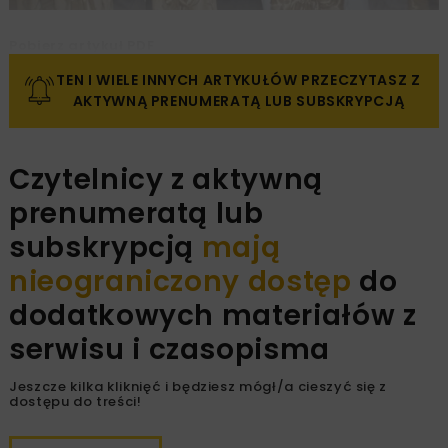
Pobierz artykuł PDF
TEN I WIELE INNYCH ARTYKUŁÓW PRZECZYTASZ Z
AKTYWNĄ PRENUMERATĄ LUB SUBSKRYPCJĄ
Czytelnicy z aktywną
prenumeratą lub
subskrypcją
mają
nieograniczony dostęp
do
dodatkowych materiałów z
serwisu i czasopisma
Jeszcze kilka kliknięć i będziesz mógł/a cieszyć się z
dostępu do treści!