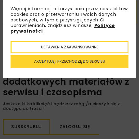
TEN I WIELE INNYCH ARTYKUŁÓW PRZECZYTASZ Z
Więcej informacji o korzystaniu przez nas z plików
cookies oraz o przetwarzaniu Twoich danych
AKTYWNĄ PRENUMERATĄ LUB SUBSKRYPCJĄ
osobowych, w tym o przysługujących Ci
uprawnieniach, znajdziesz w naszej
Polityce
prywatności
.
Czytelnicy z aktywną
prenumeratą lub
USTAWIENIA ZAAWANSOWANNE
subskrypcją
mają
AKCEPTUJĘ I PRZECHODZĘ DO SERWISU
nieograniczony dostęp
do
dodatkowych materiałów z
serwisu i czasopisma
Jeszcze kilka kliknięć i będziesz mógł/a cieszyć się z
dostępu do treści!
SUBSKRUBUJ
ZALOGUJ SIĘ