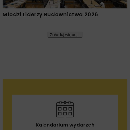
Młodzi Liderzy Budownictwa 2026
Załaduj więcej...
INŻ. BEZWYKOPOWA
WOD-KAN
5 MINUT
CZYTANIA
ARCHIWUM NBI
TECHNOLOGIE
Systemy retencyjne i
retencyjno-odciążajace
CFW-GRP1 Flowtite
Robert Walczak