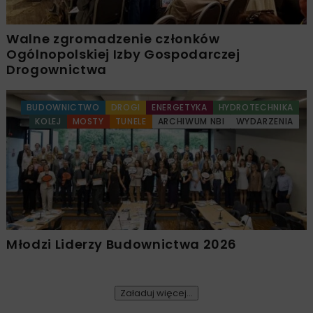
Walne zgromadzenie członków
Ogólnopolskiej Izby Gospodarczej
Drogownictwa
BUDOWNICTWO
DROGI
ENERGETYKA
HYDROTECHNIKA
KOLEJ
MOSTY
TUNELE
ARCHIWUM NBI
WYDARZENIA
Młodzi Liderzy Budownictwa 2026
Załaduj więcej...