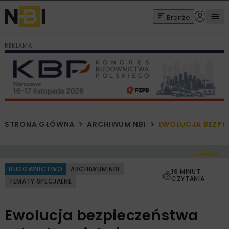
Branże
REKLAMA
STRONA GŁÓWNA
ARCHIWUM NBI
EWOLUCJA BEZPI
< Cofnij
BUDOWNICTWO
ARCHIWUM NBI
19 MINUT
CZYTANIA
TEMATY SPECJALNE
Ewolucja bezpieczeństwa