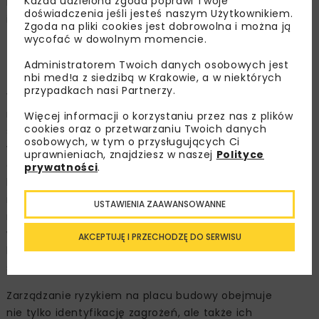
Każda udzielona zgoda poprawi Twoje
ryzyka zarówno dla pracowników, jak i dla otoczenia
doświadczenia jeśli jesteś naszym Użytkownikiem.
inwestycji.
Zgoda na pliki cookies jest dobrowolna i można ją
wycofać w dowolnym momencie.
Organizacja placu budowy
Administratorem Twoich danych osobowych jest
i zarządzanie ryzykiem
nbi med!a z siedzibą w Krakowie, a w niektórych
przypadkach nasi Partnerzy.
Współczesne realizacje coraz rzadziej odbywają się
na terenach odizolowanych. Budowy prowadzone
Więcej informacji o korzystaniu przez nas z plików
cookies oraz o przetwarzaniu Twoich danych
są w bezpośrednim sąsiedztwie czynnej infrastruktury,
osobowych, w tym o przysługujących Ci
w gęstej zabudowie miejskiej, przy utrzymaniu ruchu
uprawnieniach, znajdziesz w naszej
Polityce
drogowego lub kolejowego. W takich warunkach
prywatności
.
bezpieczeństwo nie może opierać się wyłącznie
na ogólnych zasadach bhp. Kluczowe znaczenie
USTAWIENIA ZAAWANSOWANNE
ma planowanie organizacji robót, koordynacja prac
wielobranżowych oraz
AKCEPTUJĘ I PRZECHODZĘ DO SERWISU
bieżące dostosowywanie rozwiązań do zmieniających
się warunków realizacji.
Zarządzanie ryzykiem na placu budowy obejmuje
nie tylko identyfikację zagrożeń, ale także ich