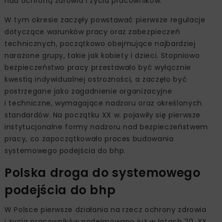
nad ochroną zdrowia i życia pracowników.
W tym okresie zaczęły powstawać pierwsze regulacje
dotyczące warunków pracy oraz zabezpieczeń
technicznych, początkowo obejmujące najbardziej
narażone grupy, takie jak kobiety i dzieci. Stopniowo
bezpieczeństwo pracy przestawało być wyłącznie
kwestią indywidualnej ostrożności, a zaczęło być
postrzegane jako zagadnienie organizacyjne
i techniczne, wymagające nadzoru oraz określonych
standardów. Na początku XX w. pojawiły się pierwsze
instytucjonalne formy nadzoru nad bezpieczeństwem
pracy, co zapoczątkowało proces budowania
systemowego podejścia do bhp.
Polska droga do systemowego
podejścia do bhp
W Polsce pierwsze działania na rzecz ochrony zdrowia
i życia pracowników podejmowano już w latach 20. XX