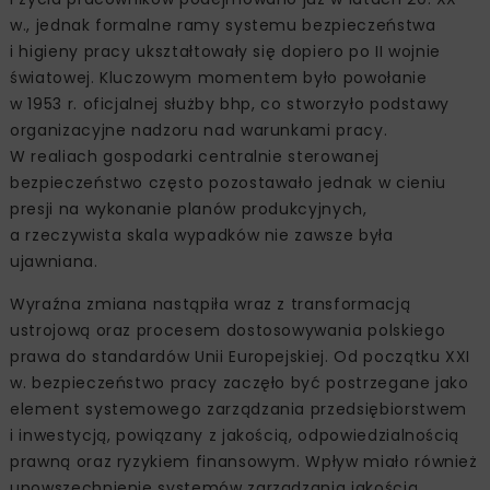
w., jednak formalne ramy systemu bezpieczeństwa
i higieny pracy ukształtowały się dopiero po II wojnie
światowej. Kluczowym momentem było powołanie
w 1953 r. oficjalnej służby bhp, co stworzyło podstawy
organizacyjne nadzoru nad warunkami pracy.
W realiach gospodarki centralnie sterowanej
bezpieczeństwo często pozostawało jednak w cieniu
presji na wykonanie planów produkcyjnych,
a rzeczywista skala wypadków nie zawsze była
ujawniana.
Wyraźna zmiana nastąpiła wraz z transformacją
ustrojową oraz procesem dostosowywania polskiego
prawa do standardów Unii Europejskiej. Od początku XXI
w. bezpieczeństwo pracy zaczęło być postrzegane jako
element systemowego zarządzania przedsiębiorstwem
i inwestycją, powiązany z jakością, odpowiedzialnością
prawną oraz ryzykiem finansowym. Wpływ miało również
upowszechnienie systemów zarządzania jakością