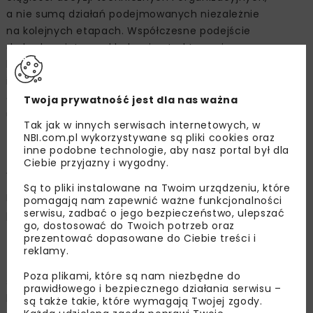
a nie sumą działań podejmowanych niezależnie
na kolejnych etapach. Współczesne podejście
do budownictwa zakłada więc traktowanie
bezpieczeństwa jako parametru projektowego
i eksploatacyjnego, który powinien być uwzględniany
od początku procesu inwestycyjnego aż po cały okres
Twoja prywatność jest dla nas ważna
użytkowania obiektu.
Tak jak w innych serwisach internetowych, w
NBI.com.pl wykorzystywane są pliki cookies oraz
Plac budowy jako pierwszy
inne podobne technologie, aby nasz portal był dla
Ciebie przyjazny i wygodny.
sprawdzian bezpieczeństwa
Są to pliki instalowane na Twoim urządzeniu, które
Na placu budowy założenia dotyczące bezpieczeństwa
pomagają nam zapewnić ważne funkcjonalności
serwisu, zadbać o jego bezpieczeństwo, ulepszać
po raz pierwszy zostają skonfrontowane z praktyką.
go, dostosować do Twoich potrzeb oraz
To miejsce styku decyzji projektowych, przyjętych
prezentować dopasowane do Ciebie treści i
technologii, harmonogramów oraz realnych warunków
reklamy.
terenowych. Sposób zorganizowania robót, wyznaczenia
Poza plikami, które są nam niezbędne do
stref pracy, ciągów komunikacyjnych i obszarów
prawidłowego i bezpiecznego działania serwisu –
kolizyjnych w istotnym stopniu determinuje poziom
są także takie, które wymagają Twojej zgody.