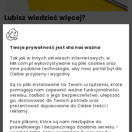
Lubisz wiedzieć więcej?
Zapisz się do newslettera aby otrzymywać od
nas najlepsze informacje branżowe,
zaproszenia na wydarzenia, atrakcyjne oferty i
Twoja prywatność jest dla nas ważna
dedykowane akcje specjalne.
Tak jak w innych serwisach internetowych, w
NBI.com.pl wykorzystywane są pliki cookies oraz
inne podobne technologie, aby nasz portal był dla
Ciebie przyjazny i wygodny.
Zapoznałam/em się z
Polityką Prywatności
i
Regulaminem
oraz wyrażam zgodę na otrzymywanie na
Są to pliki instalowane na Twoim urządzeniu, które
podany przeze mnie adres e-mail korespondencji
pomagają nam zapewnić ważne funkcjonalności
handlowej w postaci newslettera.
serwisu, zadbać o jego bezpieczeństwo, ulepszać
go, dostosować do Twoich potrzeb oraz
prezentować dopasowane do Ciebie treści i
ZAPISZ MNIE
reklamy.
Poza plikami, które są nam niezbędne do
prawidłowego i bezpiecznego działania serwisu –