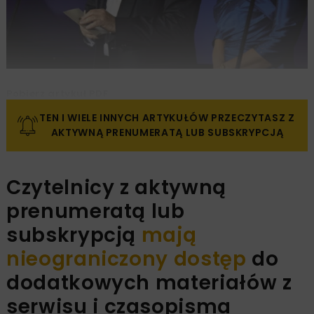
Pobierz artykuł PDF
TEN I WIELE INNYCH ARTYKUŁÓW PRZECZYTASZ Z
AKTYWNĄ PRENUMERATĄ LUB SUBSKRYPCJĄ
Czytelnicy z aktywną
prenumeratą lub
subskrypcją
mają
nieograniczony dostęp
do
dodatkowych materiałów z
serwisu i czasopisma