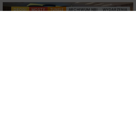
DROGI
MOSTY
TUNELE
ARCHIWUM NBI
WYDARZENIA
Walne zgromadzenie członków
Ogólnopolskiej Izby Gospodarczej
Drogownictwa
BUDOWNICTWO
DROGI
ENERGETYKA
HYDROTECHNIKA
KOLEJ
MOSTY
TUNELE
ARCHIWUM NBI
WYDARZENIA