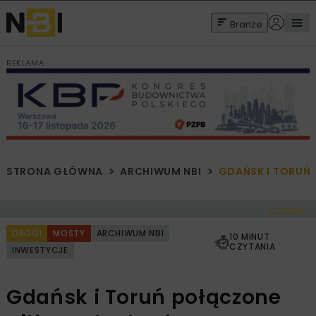
Branże
REKLAMA
STRONA GŁÓWNA
ARCHIWUM NBI
GDAŃSK I TORUŃ
< Cofnij
DROGI
MOSTY
ARCHIWUM NBI
10 MINUT
CZYTANIA
INWESTYCJE
Gdańsk i Toruń połączone