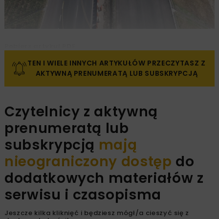
Pobierz artykuł PDF
TEN I WIELE INNYCH ARTYKUŁÓW PRZECZYTASZ Z
AKTYWNĄ PRENUMERATĄ LUB SUBSKRYPCJĄ
Czytelnicy z aktywną
prenumeratą lub
subskrypcją
mają
nieograniczony dostęp
do
dodatkowych materiałów z
serwisu i czasopisma
Jeszcze kilka kliknięć i będziesz mógł/a cieszyć się z