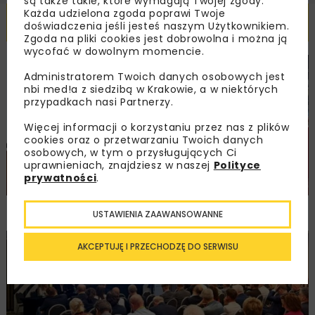
są także takie, które wymagają Twojej zgody.
Każda udzielona zgoda poprawi Twoje
Powiązane artykuły
doświadczenia jeśli jesteś naszym Użytkownikiem.
Zgoda na pliki cookies jest dobrowolna i można ją
wycofać w dowolnym momencie.
DROGI
MOSTY
TUNELE
ARCHIWUM NBI
WYDARZENIA
Administratorem Twoich danych osobowych jest
nbi med!a z siedzibą w Krakowie, a w niektórych
przypadkach nasi Partnerzy.
Więcej informacji o korzystaniu przez nas z plików
cookies oraz o przetwarzaniu Twoich danych
osobowych, w tym o przysługujących Ci
uprawnieniach, znajdziesz w naszej
Polityce
prywatności
.
NOVDROG 2026
USTAWIENIA ZAAWANSOWANNE
AKCEPTUJĘ I PRZECHODZĘ DO SERWISU
DROGI
MOSTY
TUNELE
ARCHIWUM NBI
WYDARZENIA