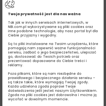
Rzeczoznawcy Budowlanego
2022
Twoja prywatność jest dla nas ważna
Tak jak w innych serwisach internetowych, w
NBI.com.pl wykorzystywane są pliki cookies oraz
Barbara Goszczyńska
inne podobne technologie, aby nasz portal był dla
Ciebie przyjazny i wygodny.
OPUBLIKOWANO: 03.02.2023
Są to pliki instalowane na Twoim urządzeniu, które
pomagają nam zapewnić ważne funkcjonalności
serwisu, zadbać o jego bezpieczeństwo, ulepszać
go, dostosować do Twoich potrzeb oraz
W dniach 19–21 października 2022 r. w Cedzynie
prezentować dopasowane do Ciebie treści i
koło Kielc odbyła się XVII Konferencja
reklamy.
Naukowo-Techniczna Warsztat Pracy
Poza plikami, które są nam niezbędne do
Rzeczoznawcy Budowlanego, zorganizowana
prawidłowego i bezpiecznego działania serwisu –
są także takie, które wymagają Twojej zgody.
przez Wydział Budownictwa i Architektury
Każda udzielona zgoda poprawi Twoje
Politechniki Świętokrzyskiej oraz Polski Związek
doświadczenia jeśli jesteś naszym Użytkownikiem.
Inżynierów i Techników Budownictwa Oddział
Zgoda na pliki cookies jest dobrowolna i można ją
wycofać w dowolnym momencie.
Kielce.