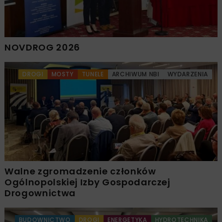
NOVDROG 2026
DROGI
MOSTY
TUNELE
ARCHIWUM NBI
WYDARZENIA
Walne zgromadzenie członków
Ogólnopolskiej Izby Gospodarczej
Drogownictwa
BUDOWNICTWO
DROGI
ENERGETYKA
HYDROTECHNIKA