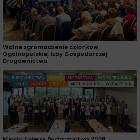
Walne zgromadzenie członków
Ogólnopolskiej Izby Gospodarczej
Drogownictwa
BUDOWNICTWO
DROGI
ENERGETYKA
HYDROTECHNIKA
KOLEJ
MOSTY
TUNELE
ARCHIWUM NBI
WYDARZENIA
Młodzi Liderzy Budownictwa 2026