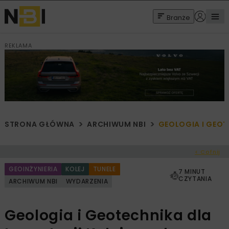
Branże
REKLAMA
STRONA GŁÓWNA
ARCHIWUM NBI
GEOLOGIA I GEOT
< Cofnij
GEOINŻYNIERIA
KOLEJ
TUNELE
7 MINUT
CZYTANIA
ARCHIWUM NBI
WYDARZENIA
Geologia i Geotechnika dla