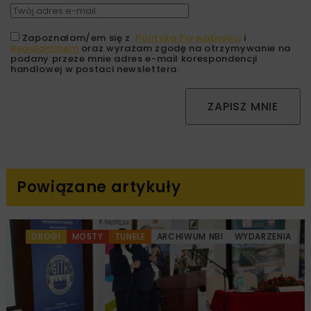
Zapoznałam/em się z
Polityką Prywatności
i
Regulaminem
oraz wyrażam zgodę na otrzymywanie na
podany przeze mnie adres e-mail korespondencji
handlowej w postaci newslettera.
ZAPISZ MNIE
Powiązane artykuły
DROGI
MOSTY
TUNELE
ARCHIWUM NBI
WYDARZENIA