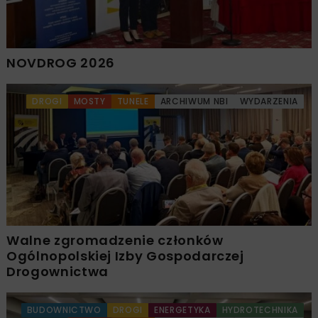
NOVDROG 2026
DROGI
MOSTY
TUNELE
ARCHIWUM NBI
WYDARZENIA
Walne zgromadzenie członków
Ogólnopolskiej Izby Gospodarczej
Drogownictwa
BUDOWNICTWO
DROGI
ENERGETYKA
HYDROTECHNIKA