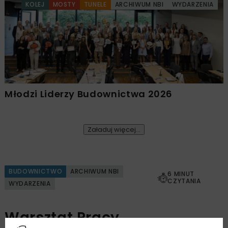
KOLEJ
MOSTY
TUNELE
ARCHIWUM NBI
WYDARZENIA
Młodzi Liderzy Budownictwa 2026
Załaduj więcej...
BUDOWNICTWO
ARCHIWUM NBI
6 MINUT
CZYTANIA
WYDARZENIA
Warsztat Pracy