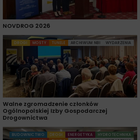
NOVDROG 2026
DROGI
MOSTY
TUNELE
ARCHIWUM NBI
WYDARZENIA
Walne zgromadzenie członków
Ogólnopolskiej Izby Gospodarczej
Drogownictwa
BUDOWNICTWO
DROGI
ENERGETYKA
HYDROTECHNIKA