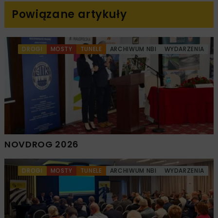
Powiązane artykuły
DROGI
MOSTY
TUNELE
ARCHIWUM NBI
WYDARZENIA
NOVDROG 2026
DROGI
MOSTY
TUNELE
ARCHIWUM NBI
WYDARZENIA