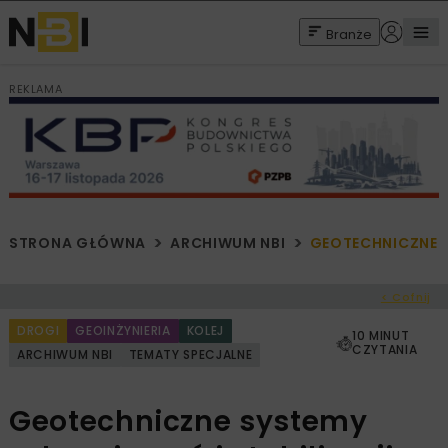
Branże
REKLAMA
STRONA GŁÓWNA
ARCHIWUM NBI
GEOTECHNICZNE S
< Cofnij
DROGI
GEOINŻYNIERIA
KOLEJ
10 MINUT
CZYTANIA
ARCHIWUM NBI
TEMATY SPECJALNE
Geotechniczne systemy