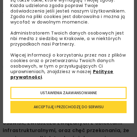
osuwiskowych
są także takie, które wymagają Twojej zgody.
Każda udzielona zgoda poprawi Twoje
w drogownictwie –
doświadczenia jeśli jesteś naszym Użytkownikiem.
Zgoda na pliki cookies jest dobrowolna i można ją
skuteczność
wycofać w dowolnym momencie.
kompleksowych rozwiązań
Administratorem Twoich danych osobowych jest
nbi med!a z siedzibą w Krakowie, a w niektórych
geotechnicznych, cz. 2
przypadkach nasi Partnerzy.
Więcej informacji o korzystaniu przez nas z plików
cookies oraz o przetwarzaniu Twoich danych
osobowych, w tym o przysługujących Ci
Jakub Sierant
uprawnieniach, znajdziesz w naszej
Polityce
prywatności
.
OPUBLIKOWANO: 26.01.2012
USTAWIENIA ZAAWANSOWANNE
Próba polemiki ze spotykanym obecnie
AKCEPTUJĘ I PRZECHODZĘ DO SERWISU
podejściem do rozwiązywania problemów
osuwisk, zwłaszcza związanych z obiektami
infrastrukturalnymi, oraz chęć przekonania, że