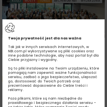
KOLEJ
MOSTY
TUNELE
ARCHIWUM NBI
WYDARZENIA
Twoja prywatność jest dla nas ważna
Młodzi Liderzy Budownictwa 2026
Tak jak w innych serwisach internetowych, w
NBI.com.pl wykorzystywane są pliki cookies oraz
inne podobne technologie, aby nasz portal był dla
Załaduj więcej...
Ciebie przyjazny i wygodny.
Są to pliki instalowane na Twoim urządzeniu, które
pomagają nam zapewnić ważne funkcjonalności
serwisu, zadbać o jego bezpieczeństwo, ulepszać
DROGI
GEOINŻYNIERIA
ARCHIWUM NBI
10 MINUT
go, dostosować do Twoich potrzeb oraz
CZYTANIA
TEMATY SPECJALNE
prezentować dopasowane do Ciebie treści i
reklamy.
Likwidacja problemów
Poza plikami, które są nam niezbędne do
prawidłowego i bezpiecznego działania serwisu –