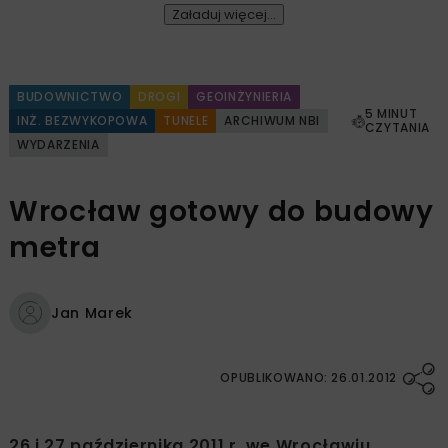
Załaduj więcej...
BUDOWNICTWO
DROGI
GEOINŻYNIERIA
5 MINUT
INŻ. BEZWYKOPOWA
TUNELE
ARCHIWUM NBI
CZYTANIA
WYDARZENIA
Wrocław gotowy do budowy
metra
Jan Marek
OPUBLIKOWANO: 26.01.2012
26 i 27 października 2011 r. we Wrocławiu