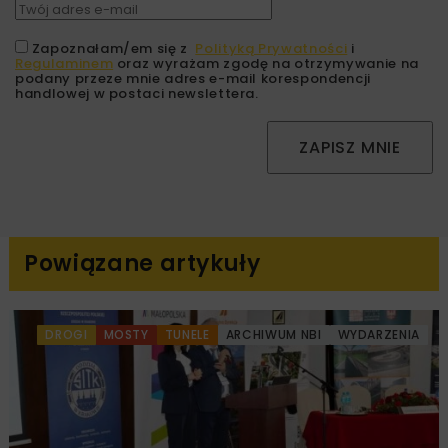
Zapoznałam/em się z
Polityką Prywatności
i
Regulaminem
oraz wyrażam zgodę na otrzymywanie na
podany przeze mnie adres e-mail korespondencji
handlowej w postaci newslettera.
ZAPISZ MNIE
Powiązane artykuły
DROGI
MOSTY
TUNELE
ARCHIWUM NBI
WYDARZENIA