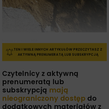
Pobierz artykuł PDF
TEN I WIELE INNYCH ARTYKUŁÓW PRZECZYTASZ Z
AKTYWNĄ PRENUMERATĄ LUB SUBSKRYPCJĄ
Czytelnicy z aktywną
prenumeratą lub
subskrypcją
mają
nieograniczony dostęp
do
dodatkowych materiałów z