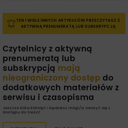
Pobierz artykuł PDF
TEN I WIELE INNYCH ARTYKUŁÓW PRZECZYTASZ Z
AKTYWNĄ PRENUMERATĄ LUB SUBSKRYPCJĄ
Czytelnicy z aktywną
prenumeratą lub
subskrypcją
mają
nieograniczony dostęp
do
dodatkowych materiałów z
serwisu i czasopisma
Jeszcze kilka kliknięć i będziesz mógł/a cieszyć się z
dostępu do treści!