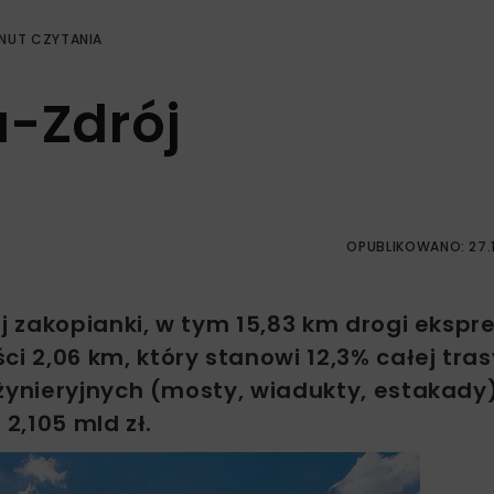
INUT CZYTANIA
a-Zdrój
OPUBLIKOWANO: 27.1
 zakopianki, w tym 15,83 km drogi ekspre
 2,06 km, który stanowi 12,3% całej tras
ynieryjnych (mosty, wiadukty, estakady)
2,105 mld zł.