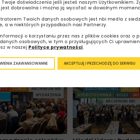
 Twoje doświadczenia jeśli jesteś naszym Użytkownikiem. Zg
oznałam/em się z
Polityką Prywatności
i
Regulaminem
oraz
 jest dobrowolna i można ją wycofać w dowolnym momenc
am zgodę na otrzymywanie na podany przeze mnie adres e-
orespondencji handlowej w postaci newslettera.
tratorem Twoich danych osobowych jest nbi med!a z siedz
e, a w niektórych przypadkach nasi Partnerzy.
ZAPISZ MNIE
informacji o korzystaniu przez nas z plików cookies oraz o 
danych osobowych, w tym o przysługujących Ci uprawnien
esz w naszej
Polityce prywatności
.
WIENIA ZAAWANSOWANNE
AKCEPTUJĘ I PRZECHODZĘ DO SERWISU
STY
TUNELE
ARCHIWUM NBI
BUDOWNICTWO
DROGI
WYDARZENIA
HYDROTECHNIKA
KOLEJ
MO
ARCHIWUM NBI