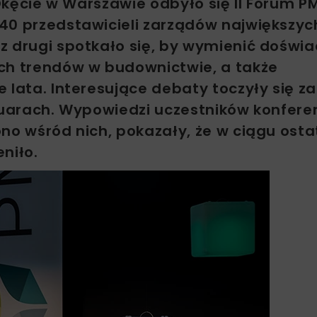
 Okęcie w Warszawie odbyło się II Forum P
40 przedstawicieli zarządów największyc
z drugi spotkało się, by wymienić doświa
ych trendów w budownictwie, a także
 lata. Interesujące debaty toczyły się z
luarach. Wypowiedzi uczestników konferen
no wśród nich, pokazały, że w ciągu ost
niło.