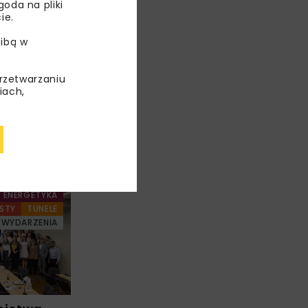
oda na pliki
ie.
ibą w
przetwarzaniu
iach,
ENERGETYKA
STY
TUNELE
WYDARZENIA