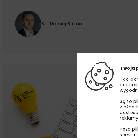
Bartłomiej Sosna
Twoja 
Lu
Tak jak
cookies
wygodn
Zapi
najle
Są to p
wydar
ważne f
specj
dostoso
reklamy
Poza pl
serwisu