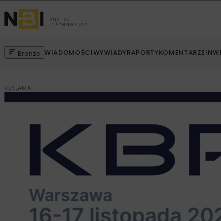
WIADOMOŚCI
WYWIADY
RAPORTY
KOMENTARZE
INW
Branże
REKLAMA