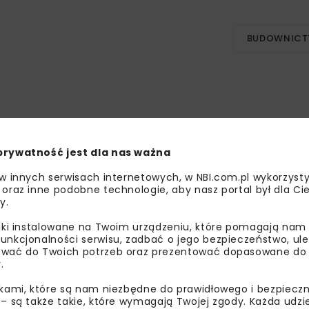
BUDOWNIC
prywatność jest dla nas ważna
bisz wiedzieć więcej?
 w innych serwisach internetowych, w NBI.com.pl wykorzysty
 oraz inne podobne technologie, aby nasz portal był dla Cie
y.
sz się do newslettera aby otrzymywać od nas
psze informacje branżowe, zaproszenia na
liki instalowane na Twoim urządzeniu, które pomagają nam
zenia, atrakcyjne oferty i dedykowane akcje
unkcjonalności serwisu, zadbać o jego bezpieczeństwo, ul
alne.
wać do Twoich potrzeb oraz prezentować dopasowane do Ci
.
ikami, które są nam niezbędne do prawidłowego i bezpieczn
 – są także takie, które wymagają Twojej zgody. Każda udz