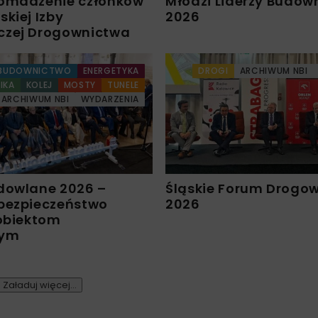
omadzenie członków
Młodzi Liderzy Budow
kiej Izby
2026
czej Drogownictwa
BUDOWNICTWO
ENERGETYKA
DROGI
ARCHIWUM NBI
IKA
KOLEJ
MOSTY
TUNELE
ARCHIWUM NBI
WYDARZENIA
dowlane 2026 –
Śląskie Forum Drogo
bezpieczeństwo
2026
 obiektom
nym
Załaduj więcej...