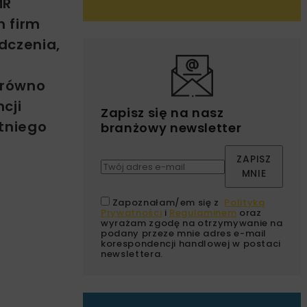
MR
h firm
dczenia,
arówno
cji
Zapisz się na nasz
atniego
branżowy newsletter
ZAPISZ
MNIE
Zapoznałam/em się z
Polityką
Prywatności
i
Regulaminem
oraz
wyrażam zgodę na otrzymywanie na
podany przeze mnie adres e-mail
korespondencji handlowej w postaci
newslettera.