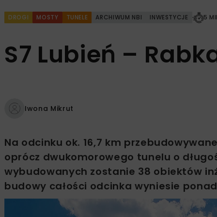
DROGI
MOSTY
TUNELE
ARCHIWUM NBI
INWESTYCJE
5 M
S7 Lubień – Rabk
Iwona Mikrut
Na odcinku ok. 16,7 km przebudowywanej
oprócz dwukomorowego tunelu o długości
wybudowanych zostanie 38 obiektów inż
budowy całości odcinka wyniesie ponad 