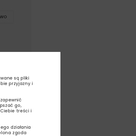
TWO
wane są pliki
bie przyjazny i
 zapewnić
epszać go,
ebie treści i
ego działania
ielona zgoda