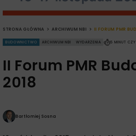
STRONA GŁÓWNA
ARCHIWUM NBI
II FORUM PMR B
BUDOWNICTWO
ARCHIWUM NBI
WYDARZENIA
5 MINUT CZY
II Forum PMR Bud
2018
Bartłomiej Sosna