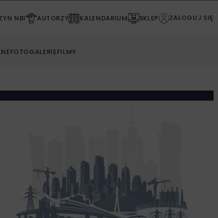
ZALOGUJ SIĘ
YN NBI
AUTORZY
KALENDARIUM
SKLEP
LNE
FOTOGALERIE
FILMY