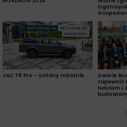
NOVDROG 2026
Walne zgr
Ogólnopols
Gospodar
MOTORYZACJA
ARCHIWUM NBI
WYDARZENIA
HYDROTECHN
JAC T8 Pro – solidny robotnik
Awarie Bu
zapewnić 
ludziom i
budowla