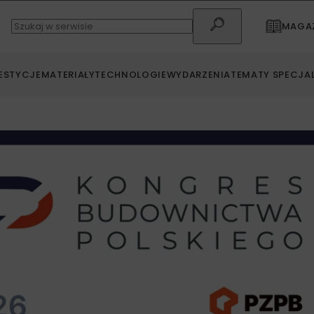
MAGAZ
ESTYCJE
MATERIAŁY
TECHNOLOGIE
WYDARZENIA
TEMATY SPECJA