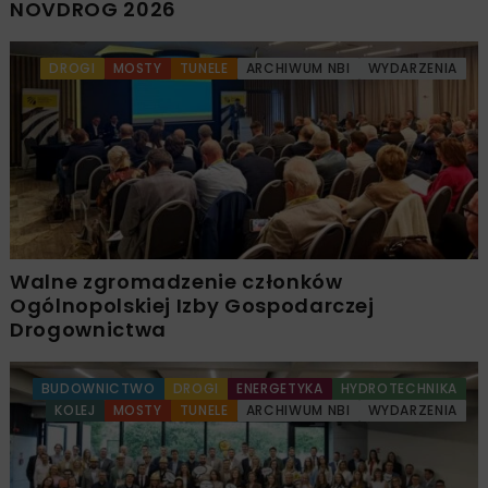
NOVDROG 2026
DROGI
MOSTY
TUNELE
ARCHIWUM NBI
WYDARZENIA
Walne zgromadzenie członków
Ogólnopolskiej Izby Gospodarczej
Drogownictwa
BUDOWNICTWO
DROGI
ENERGETYKA
HYDROTECHNIKA
KOLEJ
MOSTY
TUNELE
ARCHIWUM NBI
WYDARZENIA