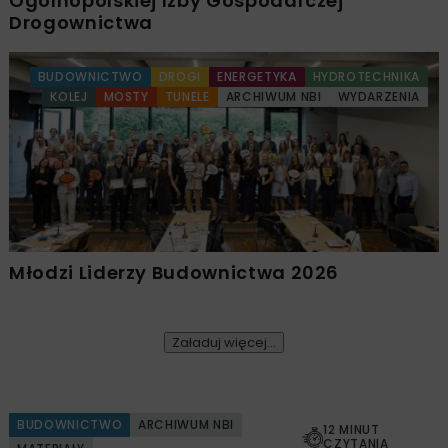
Ogólnopolskiej Izby Gospodarczej
Drogownictwa
BUDOWNICTWO
DROGI
ENERGETYKA
HYDROTECHNIKA
KOLEJ
MOSTY
TUNELE
ARCHIWUM NBI
WYDARZENIA
Młodzi Liderzy Budownictwa 2026
Załaduj więcej...
BUDOWNICTWO
ARCHIWUM NBI
12 MINUT
CZYTANIA