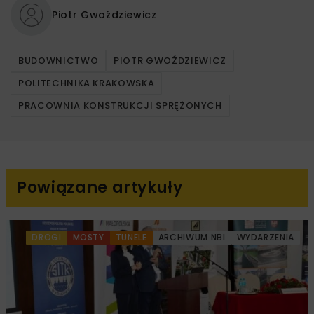
Piotr Gwoździewicz
BUDOWNICTWO
PIOTR GWOŹDZIEWICZ
POLITECHNIKA KRAKOWSKA
PRACOWNIA KONSTRUKCJI SPRĘŻONYCH
Powiązane artykuły
DROGI
MOSTY
TUNELE
ARCHIWUM NBI
WYDARZENIA