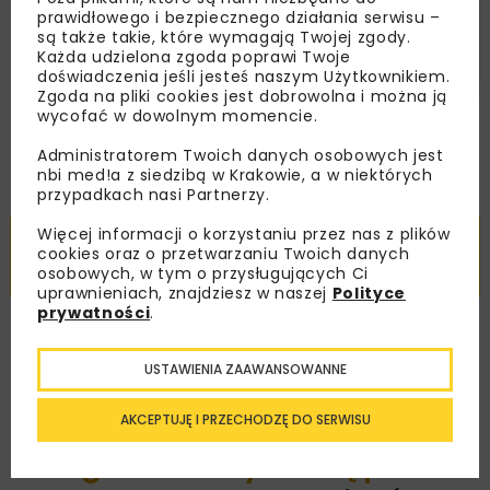
prawidłowego i bezpiecznego działania serwisu –
są także takie, które wymagają Twojej zgody.
Każda udzielona zgoda poprawi Twoje
doświadczenia jeśli jesteś naszym Użytkownikiem.
Zgoda na pliki cookies jest dobrowolna i można ją
wycofać w dowolnym momencie.
Administratorem Twoich danych osobowych jest
nbi med!a z siedzibą w Krakowie, a w niektórych
Pobierz artykuł PDF
przypadkach nasi Partnerzy.
Więcej informacji o korzystaniu przez nas z plików
TEN I WIELE INNYCH ARTYKUŁÓW PRZECZYTASZ Z
cookies oraz o przetwarzaniu Twoich danych
AKTYWNĄ PRENUMERATĄ LUB SUBSKRYPCJĄ
osobowych, w tym o przysługujących Ci
uprawnieniach, znajdziesz w naszej
Polityce
prywatności
.
Czytelnicy z aktywną
USTAWIENIA ZAAWANSOWANNE
prenumeratą lub
subskrypcją
mają
AKCEPTUJĘ I PRZECHODZĘ DO SERWISU
nieograniczony dostęp
do