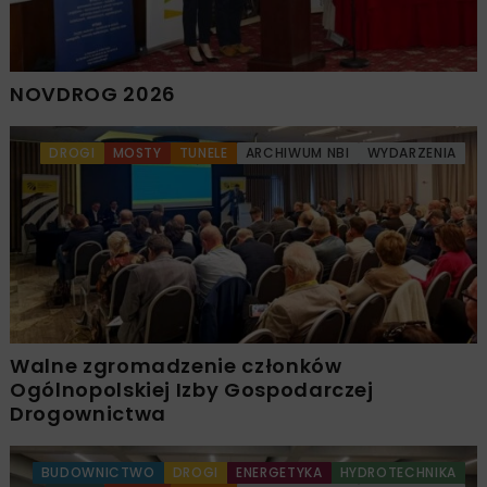
NOVDROG 2026
DROGI
MOSTY
TUNELE
ARCHIWUM NBI
WYDARZENIA
Walne zgromadzenie członków
Ogólnopolskiej Izby Gospodarczej
Drogownictwa
BUDOWNICTWO
DROGI
ENERGETYKA
HYDROTECHNIKA