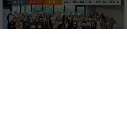
KOLEJ
MOSTY
TUNELE
ARCHIWUM NBI
WYDARZENIA
Młodzi Liderzy Budownictwa 2026
Załaduj więcej...
MOSTY
ARCHIWUM NBI
TEMATY SPECJALNE
12 MINUT
CZYTANIA
WYDARZENIA
XX Europejska Wyprawa