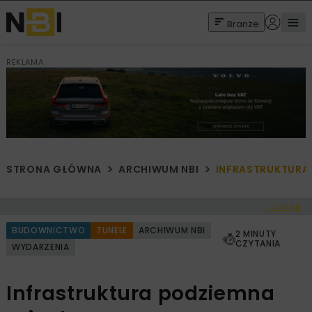
Branże
REKLAMA
STRONA GŁÓWNA
ARCHIWUM NBI
INFRASTRUKTURA
< Cofnij
BUDOWNICTWO
TUNELE
ARCHIWUM NBI
2 MINUTY
CZYTANIA
WYDARZENIA
Infrastruktura podziemna