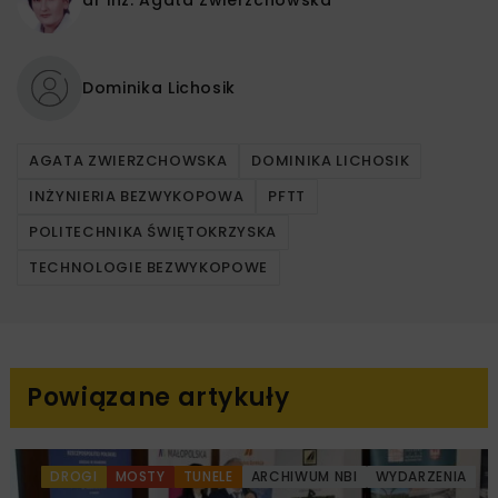
dr inż.
Agata Zwierzchowska
Dominika Lichosik
AGATA ZWIERZCHOWSKA
DOMINIKA LICHOSIK
INŻYNIERIA BEZWYKOPOWA
PFTT
POLITECHNIKA ŚWIĘTOKRZYSKA
TECHNOLOGIE BEZWYKOPOWE
Powiązane artykuły
DROGI
MOSTY
TUNELE
ARCHIWUM NBI
WYDARZENIA