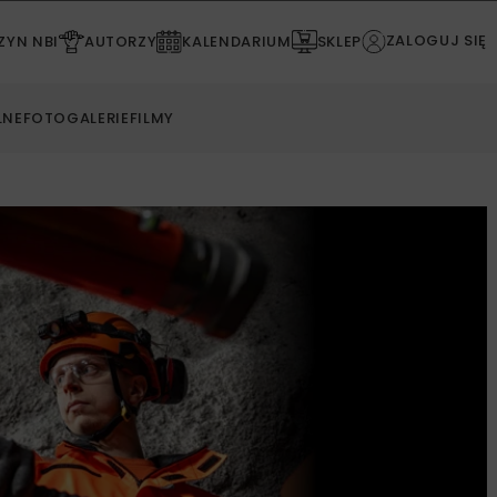
ZALOGUJ SIĘ
YN NBI
AUTORZY
KALENDARIUM
SKLEP
LNE
FOTOGALERIE
FILMY