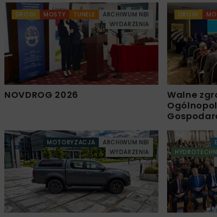
DROGI
MOSTY
TUNELE
ARCHIWUM NBI
DROGI
MO
WYDARZENIA
NOVDROG 2026
Walne zgr
Ogólnopols
Gospodar
MOTORYZACJA
ARCHIWUM NBI
WYDARZENIA
HYDROTECHN