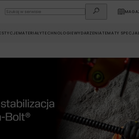
MAGAZ
ESTYCJE
MATERIAŁY
TECHNOLOGIE
WYDARZENIA
TEMATY SPECJA