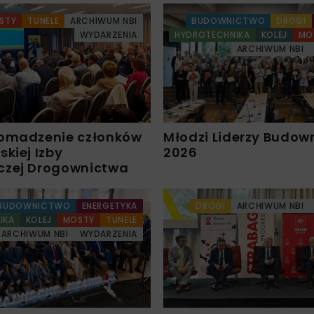
STY
TUNELE
ARCHIWUM NBI
BUDOWNICTWO
DROGI
WYDARZENIA
HYDROTECHNIKA
KOLEJ
MO
ARCHIWUM NBI
omadzenie członków
Młodzi Liderzy Budow
kiej Izby
2026
czej Drogownictwa
BUDOWNICTWO
ENERGETYKA
DROGI
ARCHIWUM NBI
IKA
KOLEJ
MOSTY
TUNELE
ARCHIWUM NBI
WYDARZENIA