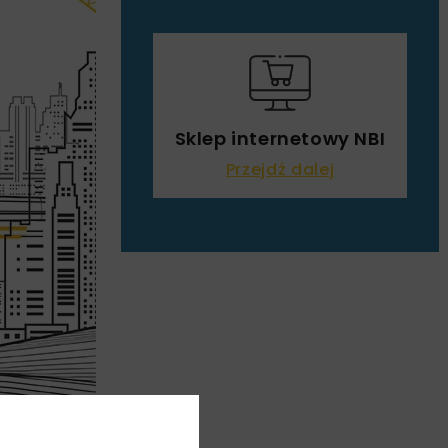
Sklep internetowy NBI
Przejdź dalej