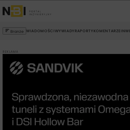
WIADOMOŚCI
WYWIADY
RAPORTY
KOMENTARZE
INW
Branże
REKLAMA