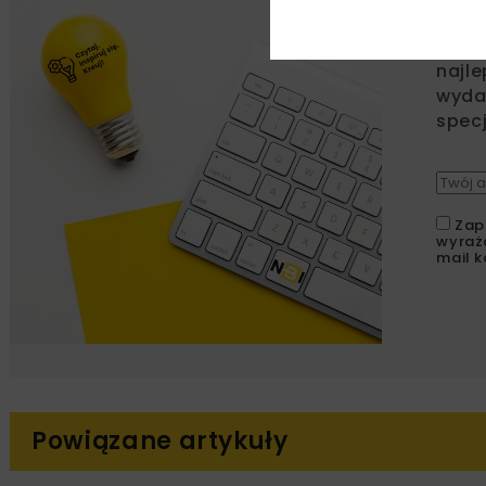
Zapi
najle
wydar
specj
Zap
wyraż
mail k
Powiązane artykuły