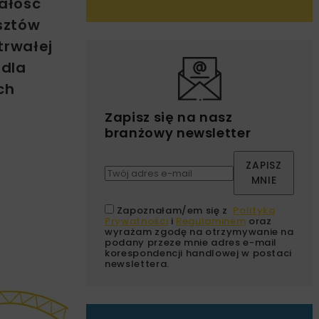
wałość
sztów
trwałej
 dla
ch
Zapisz się na nasz
branżowy newsletter
ZAPISZ
MNIE
Zapoznałam/em się z
Polityką
Prywatności
i
Regulaminem
oraz
wyrażam zgodę na otrzymywanie na
podany przeze mnie adres e-mail
korespondencji handlowej w postaci
newslettera.