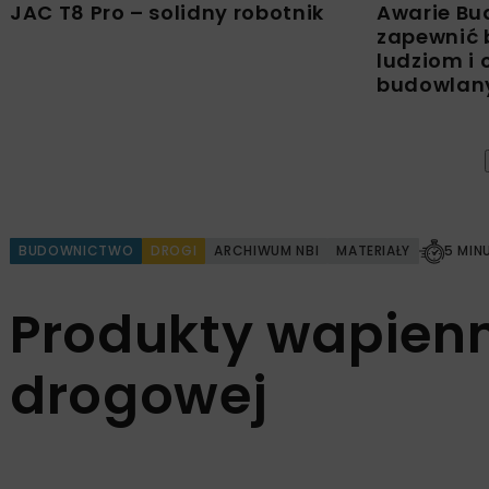
JAC T8 Pro – solidny robotnik
Awarie Bu
zapewnić 
ludziom i
budowla
BUDOWNICTWO
DROGI
ARCHIWUM NBI
MATERIAŁY
5 MIN
Produkty wapienn
drogowej