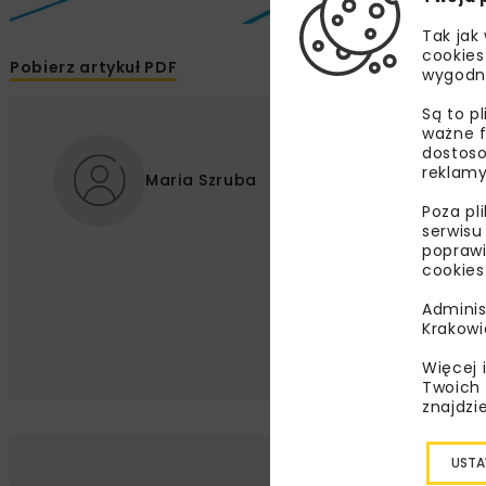
Tak jak
cookies
Pobierz artykuł PDF
wygodn
Są to p
ważne f
dostoso
reklamy
Maria Szruba
Poza pl
serwisu
poprawi
cookies
Adminis
Krakowi
Więcej 
Twoich 
znajdzi
USTA
Lu