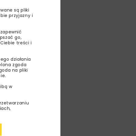
wane są pliki
bie przyjazny i
 zapewnić
epszać go,
ebie treści i
IST
TEM
ego działania
ielona zgoda
PAM
oda na pliki
ie.
TEX
ibą w
ECO
przetwarzaniu
iach,