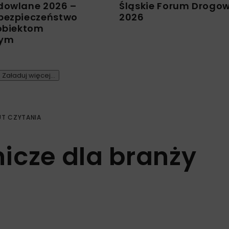
dowlane 2026 –
Śląskie Forum Drogo
bezpieczeństwo
2026
 obiektom
nym
Załaduj więcej...
UT CZYTANIA
icze dla branży