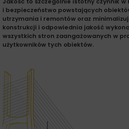
Jakość to szczególnie istotny czynnik w
i bezpieczeństwo powstających obiekt
utrzymania i remontów oraz minimalizu
konstrukcji i odpowiednia jakość wykona
wszystkich stron zaangażowanych w proj
użytkowników tych obiektów.