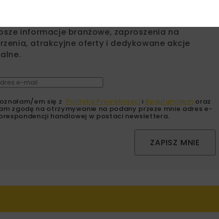
sz się do newslettera aby otrzymywać od nas
psze informacje branżowe, zaproszenia na
zenia, atrakcyjne oferty i dedykowane akcje
alne.
oznałam/em się z
Polityką Prywatności
i
Regulaminem
oraz
am zgodę na otrzymywanie na podany przeze mnie adres e-
orespondencji handlowej w postaci newslettera.
ZAPISZ MNIE