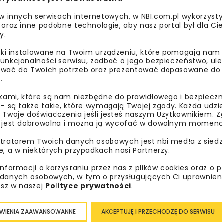
 w innych serwisach internetowych, w NBI.com.pl wykorzysty
 oraz inne podobne technologie, aby nasz portal był dla Cie
y.
liki instalowane na Twoim urządzeniu, które pomagają nam
unkcjonalności serwisu, zadbać o jego bezpieczeństwo, ul
wać do Twoich potrzeb oraz prezentować dopasowane do Ci
ABM MOSTY
EPSTAL
GEOBRUGG
LHO
.
LOTOS ASFALT
MASTER BUILDERS
NOE
OP
ikami, które są nam niezbędne do prawidłowego i bezpieczn
 – są także takie, które wymagają Twojej zgody. Każda udz
PORR
RADPOL
SAINT-GOBAIN 
 Twoje doświadczenia jeśli jesteś naszym Użytkownikiem. Zg
 jest dobrowolna i można ją wycofać w dowolnym momenc
SOLETANCHE POLSKA
SPC
STRABAG
TROKO
tratorem Twoich danych osobowych jest nbi med!a z siedz
e, a w niektórych przypadkach nasi Partnerzy.
TRWAŁOŚĆ I JAKOŚĆ
VIAT
informacji o korzystaniu przez nas z plików cookies oraz o 
danych osobowych, w tym o przysługujących Ci uprawnien
esz w naszej
Polityce prywatności
.
WIENIA ZAAWANSOWANNE
AKCEPTUJĘ I PRZECHODZĘ DO SERWISU
bisz wiedzieć więcej?