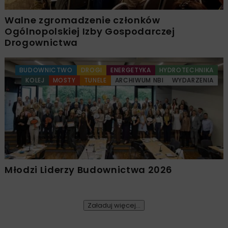
Walne zgromadzenie członków
Ogólnopolskiej Izby Gospodarczej
Drogownictwa
BUDOWNICTWO
DROGI
ENERGETYKA
HYDROTECHNIKA
KOLEJ
MOSTY
TUNELE
ARCHIWUM NBI
WYDARZENIA
Młodzi Liderzy Budownictwa 2026
Załaduj więcej...