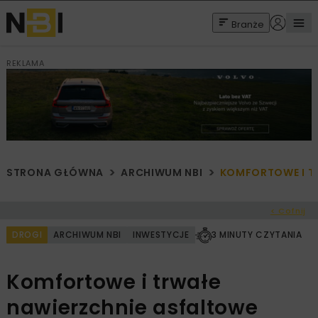
Branże
REKLAMA
STRONA GŁÓWNA
ARCHIWUM NBI
KOMFORTOWE I TR
< Cofnij
DROGI
ARCHIWUM NBI
INWESTYCJE
3 MINUTY CZYTANIA
Komfortowe i trwałe
nawierzchnie asfaltowe