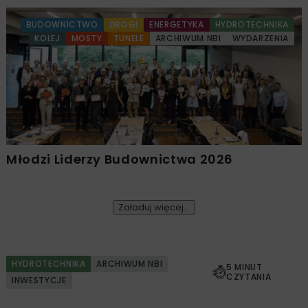
BUDOWNICTWO
DROGI
ENERGETYKA
HYDROTECHNIKA
KOLEJ
MOSTY
TUNELE
ARCHIWUM NBI
WYDARZENIA
Młodzi Liderzy Budownictwa 2026
Załaduj więcej...
HYDROTECHNIKA
ARCHIWUM NBI
5 MINUT
CZYTANIA
INWESTYCJE