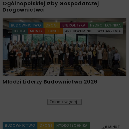
Ogólnopolskiej Izby Gospodarczej
Drogownictwa
BUDOWNICTWO
DROGI
ENERGETYKA
HYDROTECHNIKA
KOLEJ
MOSTY
TUNELE
ARCHIWUM NBI
WYDARZENIA
Młodzi Liderzy Budownictwa 2026
Załaduj więcej...
BUDOWNICTWO
DROGI
HYDROTECHNIKA
8 MINUT