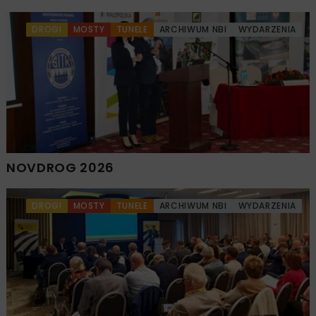
DROGI
MOSTY
TUNELE
ARCHIWUM NBI
WYDARZENIA
NOVDROG 2026
DROGI
MOSTY
TUNELE
ARCHIWUM NBI
WYDARZENIA