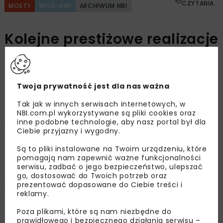
CZYTANIA
MOSTY
WOD-KAN
ARCHIWUM NBI
Kolejne prestiżowe realizacje
STRABAG
Twoja prywatność jest dla nas ważna
OPUBLIKOWANO: 22.11.2020
Tak jak w innych serwisach internetowych, w
NBI.com.pl wykorzystywane są pliki cookies oraz
inne podobne technologie, aby nasz portal był dla
Węzeł wodny Przegalina w Gdańsku i biurowiec
Ciebie przyjazny i wygodny.
Central Point w Warszawie to dwie kolejne
ciekawe realizacje firmy STRABAG. Pierwsza z
Są to pliki instalowane na Twoim urządzeniu, które
pomagają nam zapewnić ważne funkcjonalności
obszaru budownictwa hydrotechnicznego,
serwisu, zadbać o jego bezpieczeństwo, ulepszać
druga – komercyjnego. Obie interesujące pod
go, dostosować do Twoich potrzeb oraz
prezentować dopasowane do Ciebie treści i
względem projektowym i wykonawczym.
reklamy.
Realizowane zadania pokazują, że firma jest
przygotowana do stawiania czoła wyzwaniom
Poza plikami, które są nam niezbędne do
prawidłowego i bezpiecznego działania serwisu –
dynamicznie rozwijającego się rynku.