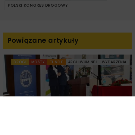
POLSKI KONGRES DROGOWY
Powiązane artykuły
DROGI
MOSTY
TUNELE
ARCHIWUM NBI
WYDARZENIA
NOVDROG 2026