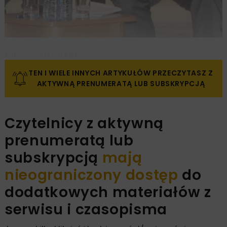
Pobierz artykuł PDF
TEN I WIELE INNYCH ARTYKUŁÓW PRZECZYTASZ Z
AKTYWNĄ PRENUMERATĄ LUB SUBSKRYPCJĄ
Czytelnicy z aktywną
prenumeratą lub
subskrypcją
mają
nieograniczony dostęp
do
dodatkowych materiałów z
serwisu i czasopisma