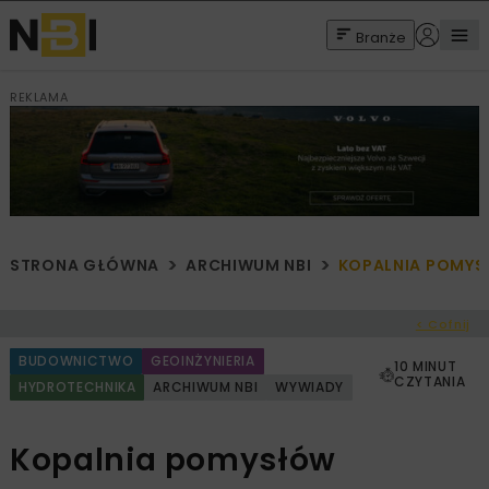
Branże
REKLAMA
STRONA GŁÓWNA
ARCHIWUM NBI
KOPALNIA POMY
< Cofnij
BUDOWNICTWO
GEOINŻYNIERIA
10 MINUT
CZYTANIA
HYDROTECHNIKA
ARCHIWUM NBI
WYWIADY
Kopalnia pomysłów