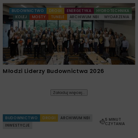
BUDOWNICTWO
DROGI
ENERGETYKA
HYDROTECHNIKA
KOLEJ
MOSTY
TUNELE
ARCHIWUM NBI
WYDARZENIA
Młodzi Liderzy Budownictwa 2026
Załaduj więcej...
BUDOWNICTWO
DROGI
ARCHIWUM NBI
5 MINUT
CZYTANIA
INWESTYCJE