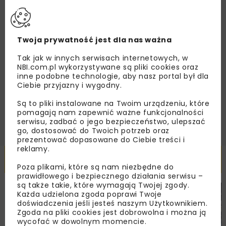
dedykowane akcje specjalne.
Twoja prywatność jest dla nas ważna
Zapoznałam/em się z
Polityką Prywatności
i
Tak jak w innych serwisach internetowych, w
Regulaminem
oraz wyrażam zgodę na otrzymywanie na
podany przeze mnie adres e-mail korespondencji
NBI.com.pl wykorzystywane są pliki cookies oraz
handlowej w postaci newslettera.
inne podobne technologie, aby nasz portal był dla
Ciebie przyjazny i wygodny.
ZAPISZ MNIE
Są to pliki instalowane na Twoim urządzeniu, które
pomagają nam zapewnić ważne funkcjonalności
serwisu, zadbać o jego bezpieczeństwo, ulepszać
go, dostosować do Twoich potrzeb oraz
prezentować dopasowane do Ciebie treści i
reklamy.
Powiązane artykuły
Poza plikami, które są nam niezbędne do
prawidłowego i bezpiecznego działania serwisu –
są także takie, które wymagają Twojej zgody.
Każda udzielona zgoda poprawi Twoje
DROGI
MOSTY
TUNELE
ARCHIWUM NBI
WYDARZENIA
doświadczenia jeśli jesteś naszym Użytkownikiem.
Zgoda na pliki cookies jest dobrowolna i można ją
wycofać w dowolnym momencie.