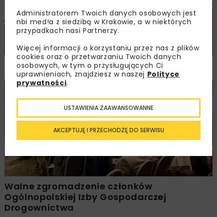
Administratorem Twoich danych osobowych jest
nbi med!a z siedzibą w Krakowie, a w niektórych
przypadkach nasi Partnerzy.
Więcej informacji o korzystaniu przez nas z plików
cookies oraz o przetwarzaniu Twoich danych
NOVDROG 2026
osobowych, w tym o przysługujących Ci
uprawnieniach, znajdziesz w naszej
Polityce
prywatności
.
DROGI
MOSTY
TUNELE
ARCHIWUM NBI
WYDARZENIA
USTAWIENIA ZAAWANSOWANNE
AKCEPTUJĘ I PRZECHODZĘ DO SERWISU
Walne zgromadzenie członków
Ogólnopolskiej Izby Gospodarczej
Drogownictwa