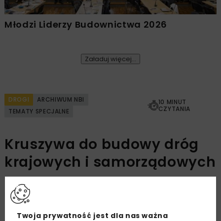
Młodzi Liderzy Budownictwa 2026
Załaduj więcej...
DROGI
ARCHIWUM NBI
10 MINUT
CZYTANIA
TEMATY SPECJALNE
Kruszywa do budowy dróg
krajowych i samorządowych
Wiesław Kozioł
Twoja prywatność jest dla nas ważna