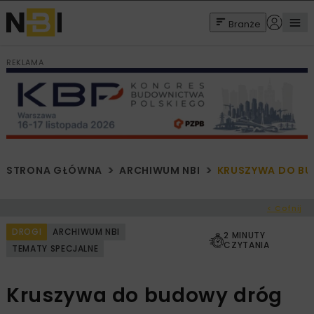
Branże
REKLAMA
STRONA GŁÓWNA
ARCHIWUM NBI
KRUSZYWA DO B
< Cofnij
DROGI
ARCHIWUM NBI
2 MINUTY
CZYTANIA
TEMATY SPECJALNE
Kruszywa do budowy dróg