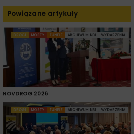
Powiązane artykuły
DROGI
MOSTY
TUNELE
ARCHIWUM NBI
WYDARZENIA
NOVDROG 2026
DROGI
MOSTY
TUNELE
ARCHIWUM NBI
WYDARZENIA