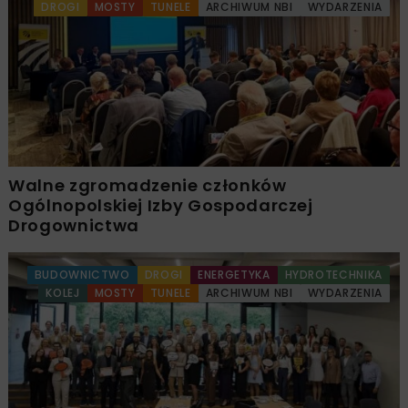
DROGI
MOSTY
TUNELE
ARCHIWUM NBI
WYDARZENIA
Walne zgromadzenie członków
Ogólnopolskiej Izby Gospodarczej
Drogownictwa
BUDOWNICTWO
DROGI
ENERGETYKA
HYDROTECHNIKA
KOLEJ
MOSTY
TUNELE
ARCHIWUM NBI
WYDARZENIA