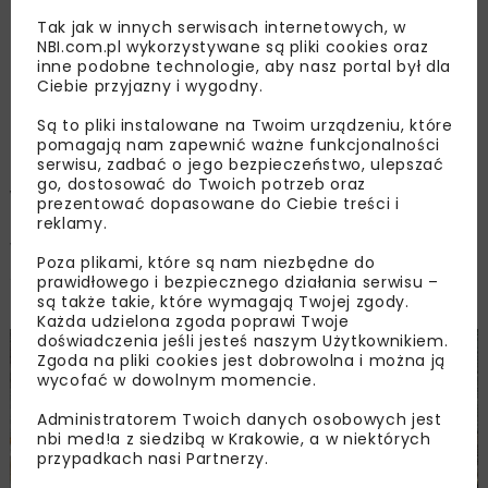
OPUBLIKOWANO: 26.03.2019
Tak jak w innych serwisach internetowych, w
NBI.com.pl wykorzystywane są pliki cookies oraz
inne podobne technologie, aby nasz portal był dla
Kruszywa mineralne są jednym z podstawowych
Ciebie przyjazny i wygodny.
materiałów stosowanych w wielu gałęziach
Są to pliki instalowane na Twoim urządzeniu, które
gospodarki, w tym szczególnie w budownictwie,
pomagają nam zapewnić ważne funkcjonalności
serwisu, zadbać o jego bezpieczeństwo, ulepszać
drogownictwie, kolejnictwie, a także
go, dostosować do Twoich potrzeb oraz
w przemyśle szklarskim, odlewnictwie, chemii
prezentować dopasowane do Ciebie treści i
budowlanej, górnictwie i wielu innych.
reklamy.
W drogownictwie kruszywa stanowią główny
Poza plikami, które są nam niezbędne do
składnik konstrukcji dróg i innych ciągów
prawidłowego i bezpiecznego działania serwisu –
komunikacyjnych.
są także takie, które wymagają Twojej zgody.
Każda udzielona zgoda poprawi Twoje
doświadczenia jeśli jesteś naszym Użytkownikiem.
Zgoda na pliki cookies jest dobrowolna i można ją
wycofać w dowolnym momencie.
Administratorem Twoich danych osobowych jest
nbi med!a z siedzibą w Krakowie, a w niektórych
przypadkach nasi Partnerzy.