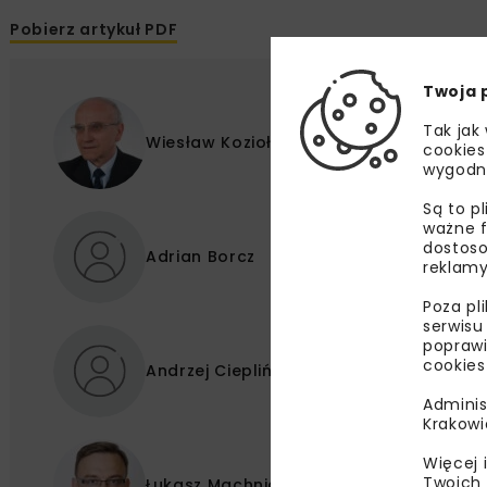
Pobierz artykuł PDF
Twoja 
Tak jak
Wiesław Kozioł
cookies
wygodn
Są to p
ważne f
dostoso
Adrian Borcz
reklamy
Poza pl
serwisu
poprawi
cookies
Andrzej Ciepliński
Adminis
Krakowi
Więcej 
Twoich 
Łukasz Machniak