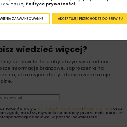
esz w naszej
Polityce prywatności
.
WIENIA ZAAWANSOWANNE
AKCEPTUJĘ I PRZECHODZĘ DO SERWISU
bisz wiedzieć więcej?
sz się do newslettera aby otrzymywać od nas
psze informacje branżowe, zaproszenia na
zenia, atrakcyjne oferty i dedykowane akcje
alne.
oznałam/em się z
Polityką Prywatności
i
Regulaminem
oraz
am zgodę na otrzymywanie na podany przeze mnie adres e-
orespondencji handlowej w postaci newslettera.