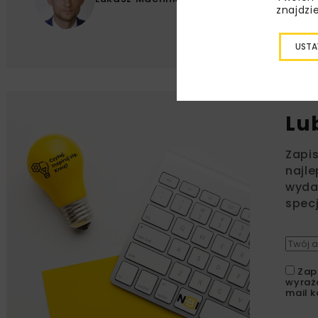
znajdzi
USTA
Lu
Zapi
najle
wydar
specj
Zap
wyraż
mail k