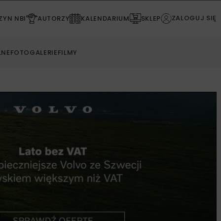
ZALOGUJ SIĘ
YN NBI
AUTORZY
KALENDARIUM
SKLEP
LNE
FOTOGALERIE
FILMY