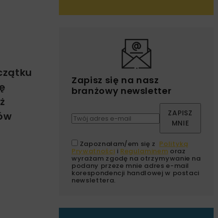
czątku
Zapisz się na nasz
ię
branżowy newsletter
ż
ZAPISZ
dów
MNIE
Zapoznałam/em się z
Polityką
Prywatności
i
Regulaminem
oraz
wyrażam zgodę na otrzymywanie na
podany przeze mnie adres e-mail
korespondencji handlowej w postaci
newslettera.