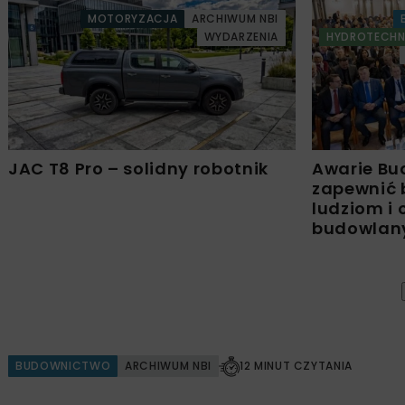
MOTORYZACJA
ARCHIWUM NBI
WYDARZENIA
HYDROTECHN
JAC T8 Pro – solidny robotnik
Awarie Bu
zapewnić 
ludziom i
budowla
BUDOWNICTWO
ARCHIWUM NBI
12 MINUT CZYTANIA