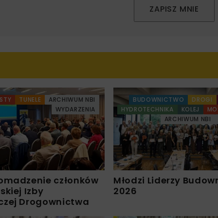
ZAPISZ MNIE
STY
TUNELE
ARCHIWUM NBI
BUDOWNICTWO
DROGI
WYDARZENIA
HYDROTECHNIKA
KOLEJ
MO
ARCHIWUM NBI
omadzenie członków
Młodzi Liderzy Budow
kiej Izby
2026
czej Drogownictwa