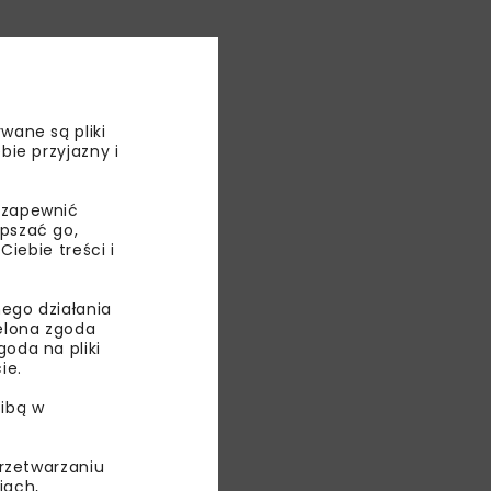
ŃSKI
wane są pliki
bie przyjazny i
LNE
 zapewnić
IOŁ
epszać go,
ebie treści i
ego działania
ielona zgoda
oda na pliki
ie.
ibą w
przetwarzaniu
iach,