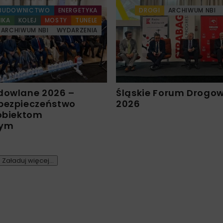
BUDOWNICTWO
ENERGETYKA
DROGI
ARCHIWUM NBI
IKA
KOLEJ
MOSTY
TUNELE
ARCHIWUM NBI
WYDARZENIA
dowlane 2026 –
Śląskie Forum Drogo
bezpieczeństwo
2026
 obiektom
nym
Załaduj więcej...