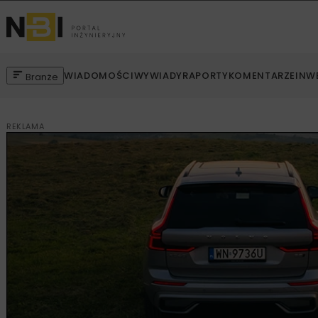
WIADOMOŚCI
WYWIADY
RAPORTY
KOMENTARZE
INW
Branże
REKLAMA