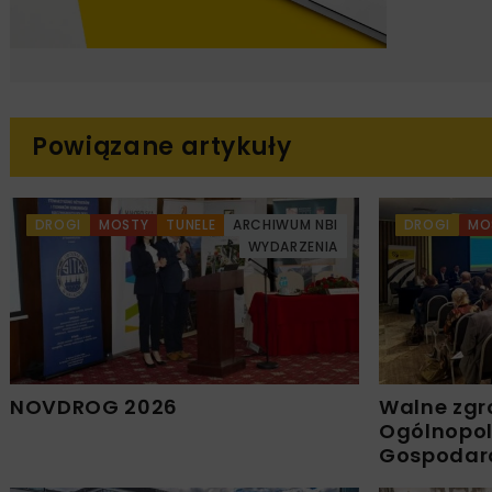
Powiązane artykuły
DROGI
MOSTY
TUNELE
ARCHIWUM NBI
DROGI
MO
WYDARZENIA
NOVDROG 2026
Walne zgr
Ogólnopols
Gospodar