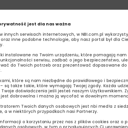
prywatność jest dla nas ważna
ADRIAN BORCZ
AGH
ANDRZEJ CIEPLI
 w innych serwisach internetowych, w NBI.com.pl wykorzysty
 oraz inne podobne technologie, aby nasz portal był dla Cie
BUDOWNICTWO
KRUSZYWA
KRUSZYWA NATURA
y.
liki instalowane na Twoim urządzeniu, które pomagają nam
ŁUKASZ MACHNIAK
WIESŁAW KOZ
unkcjonalności serwisu, zadbać o jego bezpieczeństwo, ul
wać do Twoich potrzeb oraz prezentować dopasowane do Ci
.
ikami, które są nam niezbędne do prawidłowego i bezpieczn
 – są także takie, które wymagają Twojej zgody. Każda udz
 Twoje doświadczenia jeśli jesteś naszym Użytkownikiem. Zg
 jest dobrowolna i można ją wycofać w dowolnym momenc
tratorem Twoich danych osobowych jest nbi med!a z siedz
e, a w niektórych przypadkach nasi Partnerzy.
informacji o korzystaniu przez nas z plików cookies oraz o 
danych osobowych, w tym o przysługujących Ci uprawnien