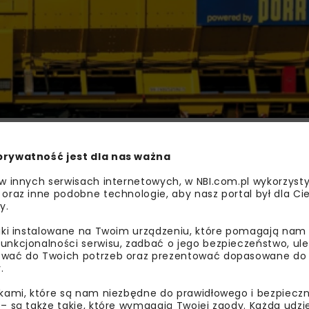
prywatność jest dla nas ważna
 w innych serwisach internetowych, w NBI.com.pl wykorzysty
GALA BCC
LIDERZY POLSKIEGO BIZN
 oraz inne podobne technologie, aby nasz portal był dla Cie
y.
liki instalowane na Twoim urządzeniu, które pomagają nam
unkcjonalności serwisu, zadbać o jego bezpieczeństwo, ul
wać do Twoich potrzeb oraz prezentować dopasowane do Ci
.
ikami, które są nam niezbędne do prawidłowego i bezpieczn
 – są także takie, które wymagają Twojej zgody. Każda udz