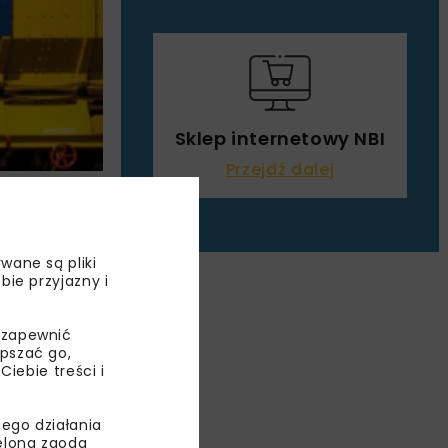
Sklep internetowy NBI
Przejdź dalej
wane są pliki
ESU
bie przyjazny i
 zapewnić
epszać go,
ebie treści i
ego działania
ielona zgoda