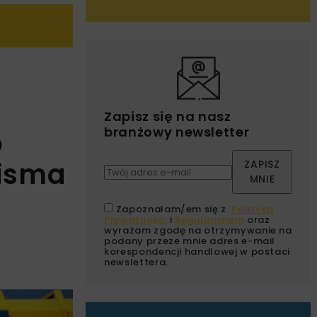
Zapisz się na nasz
branżowy newsletter
o
pisma
ZAPISZ
MNIE
Zapoznałam/em się z
Polityką
Prywatności
i
Regulaminem
oraz
wyrażam zgodę na otrzymywanie na
podany przeze mnie adres e-mail
korespondencji handlowej w postaci
newslettera.