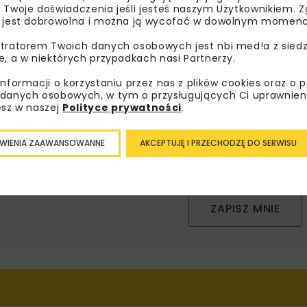
bisz wiedzieć więcej?
 Twoje doświadczenia jeśli jesteś naszym Użytkownikiem. Zg
 jest dobrowolna i można ją wycofać w dowolnym momenc
sz się do newslettera aby otrzymywać od nas
tratorem Twoich danych osobowych jest nbi med!a z siedz
psze informacje branżowe, zaproszenia na
e, a w niektórych przypadkach nasi Partnerzy.
zenia, atrakcyjne oferty i dedykowane akcje
informacji o korzystaniu przez nas z plików cookies oraz o 
alne.
danych osobowych, w tym o przysługujących Ci uprawnien
esz w naszej
Polityce prywatności
.
WIENIA ZAAWANSOWANNE
AKCEPTUJĘ I PRZECHODZĘ DO SERWISU
oznałam/em się z
Polityką Prywatności
i
Regulaminem
oraz
am zgodę na otrzymywanie na podany przeze mnie adres e-
orespondencji handlowej w postaci newslettera.
ZAPISZ MNIE