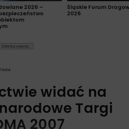
dowlane 2026 –
Śląskie Forum Drogo
bezpieczeństwo
2026
 obiektom
nym
Załaduj więcej...
TANIA
ctwie widać na
ynarodowe Targi
DMA 2007