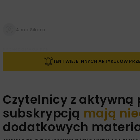
Anna Sikora
Pobierz artykuł PDF
TEN I WIELE INNYCH ARTYKUŁÓW PR
Czytelnicy z aktywną
subskrypcją
mają nie
dodatkowych materiał