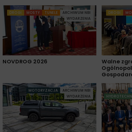
DROGI
MOSTY
TUNELE
ARCHIWUM NBI
DROGI
MO
WYDARZENIA
NOVDROG 2026
Walne zgr
Ogólnopols
Gospodar
MOTORYZACJA
ARCHIWUM NBI
WYDARZENIA
HYDROTECHN