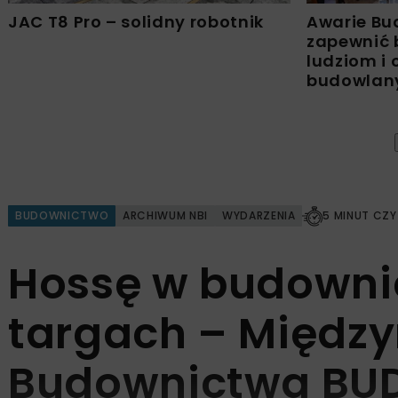
JAC T8 Pro – solidny robotnik
Awarie Bu
zapewnić 
ludziom i
budowla
BUDOWNICTWO
ARCHIWUM NBI
WYDARZENIA
5 MINUT CZY
Hossę w budowni
targach – Międz
Budownictwa BU