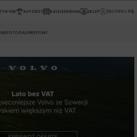
ZALOGUJ SIĘ
YN NBI
AUTORZY
KALENDARIUM
SKLEP
LNE
FOTOGALERIE
FILMY