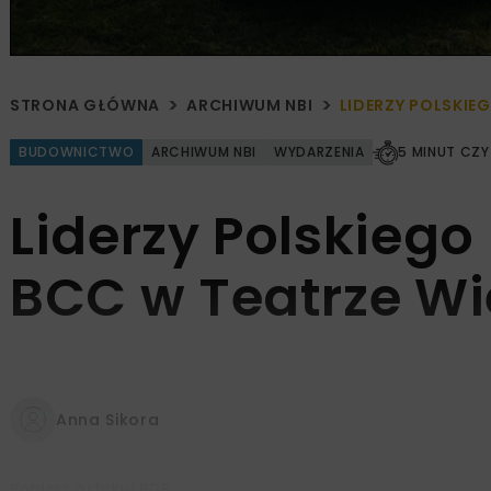
STRONA GŁÓWNA
ARCHIWUM NBI
LIDERZY POLSKIE
BUDOWNICTWO
ARCHIWUM NBI
WYDARZENIA
5 MINUT CZY
Liderzy Polskiego
BCC w Teatrze W
Anna Sikora
Pobierz artykuł PDF