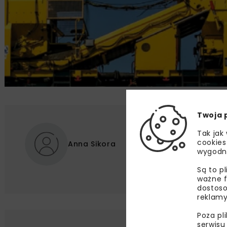
Twoja 
Tak jak
cookies
Anna Sikora
wygodn
Są to p
ważne f
dostoso
reklamy
Poza pl
serwisu