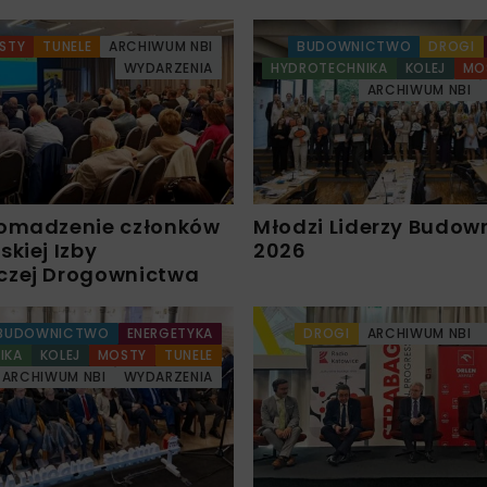
STY
TUNELE
ARCHIWUM NBI
BUDOWNICTWO
DROGI
WYDARZENIA
HYDROTECHNIKA
KOLEJ
MO
ARCHIWUM NBI
omadzenie członków
Młodzi Liderzy Budow
kiej Izby
2026
czej Drogownictwa
BUDOWNICTWO
ENERGETYKA
DROGI
ARCHIWUM NBI
IKA
KOLEJ
MOSTY
TUNELE
ARCHIWUM NBI
WYDARZENIA