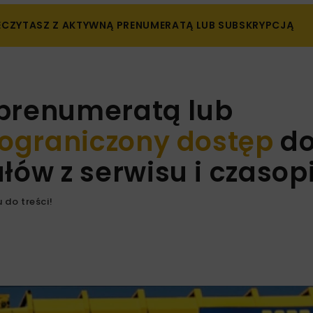
ZECZYTASZ Z AKTYWNĄ PRENUMERATĄ LUB SUBSKRYPCJĄ
 prenumeratą lub
ograniczony dostęp
d
ów z serwisu i czaso
 do treści!