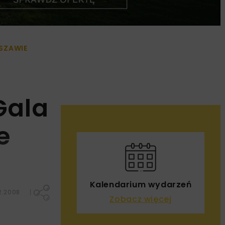
RSZAWIE
Gala
e
Kalendarium wydarzeń
2.2008
Zobacz więcej