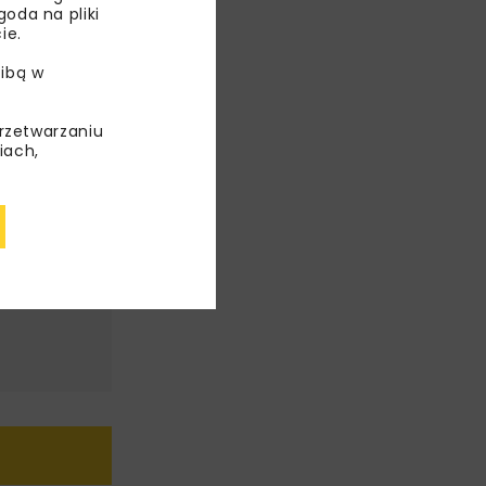
oda na pliki
ie.
ibą w
przetwarzaniu
iach,