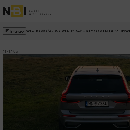
WIADOMOŚCI
WYWIADY
RAPORTY
KOMENTARZE
INW
Branże
REKLAMA