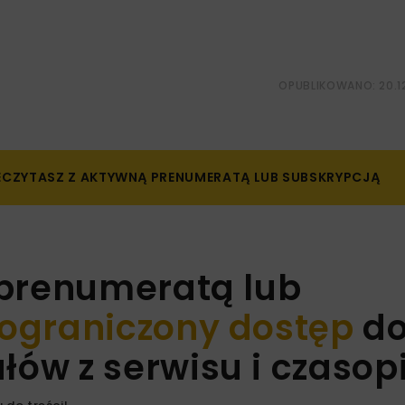
OPUBLIKOWANO: 20.1
ZECZYTASZ Z AKTYWNĄ PRENUMERATĄ LUB SUBSKRYPCJĄ
 prenumeratą lub
ograniczony dostęp
d
ów z serwisu i czaso