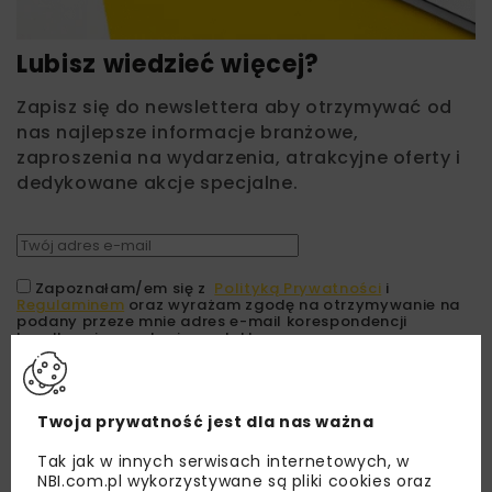
Lubisz wiedzieć więcej?
Zapisz się do newslettera aby otrzymywać od
nas najlepsze informacje branżowe,
zaproszenia na wydarzenia, atrakcyjne oferty i
dedykowane akcje specjalne.
Zapoznałam/em się z
Polityką Prywatności
i
Regulaminem
oraz wyrażam zgodę na otrzymywanie na
podany przeze mnie adres e-mail korespondencji
handlowej w postaci newslettera.
ZAPISZ MNIE
Twoja prywatność jest dla nas ważna
Tak jak w innych serwisach internetowych, w
NBI.com.pl wykorzystywane są pliki cookies oraz