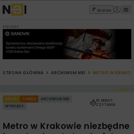
Branże
REKLAMA
STRONA GŁÓWNA
ARCHIWUM NBI
METRO W KRAKOWIE
< Cofnij
DROGI
TUNELE
ARCHIWUM NBI
10 MINUT
CZYTANIA
WYWIADY
Metro w Krakowie niezbędne