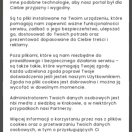
inne podobne technologie, aby nasz portal był dla
Powiązane artykuły
Ciebie przyjazny i wygodny.
Są to pliki instalowane na Twoim urządzeniu, które
pomagają nam zapewnić ważne funkcjonalności
serwisu, zadbać o jego bezpieczeństwo, ulepszać
DROGI
MOSTY
TUNELE
ARCHIWUM NBI
WYDARZENIA
go, dostosować do Twoich potrzeb oraz
prezentować dopasowane do Ciebie treści i
reklamy.
Poza plikami, które są nam niezbędne do
prawidłowego i bezpiecznego działania serwisu –
są także takie, które wymagają Twojej zgody.
Każda udzielona zgoda poprawi Twoje
doświadczenia jeśli jesteś naszym Użytkownikiem.
Zgoda na pliki cookies jest dobrowolna i można ją
NOVDROG 2026
wycofać w dowolnym momencie.
Administratorem Twoich danych osobowych jest
nbi med!a z siedzibą w Krakowie, a w niektórych
DROGI
MOSTY
TUNELE
ARCHIWUM NBI
WYDARZENIA
przypadkach nasi Partnerzy.
Więcej informacji o korzystaniu przez nas z plików
cookies oraz o przetwarzaniu Twoich danych
osobowych, w tym o przysługujących Ci