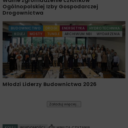
Walne zgromadzenie członków
Ogólnopolskiej Izby Gospodarczej
Drogownictwa
BUDOWNICTWO
DROGI
ENERGETYKA
HYDROTECHNIKA
KOLEJ
MOSTY
TUNELE
ARCHIWUM NBI
WYDARZENIA
Młodzi Liderzy Budownictwa 2026
Załaduj więcej...
KOLEJ
WIADOMOŚCI
1 MINUTA CZYTANIA