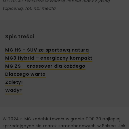
MG HS AT Exclusive w kolorze Pebble Black z jasną
tapicerką, fot. nbi med!a
Spis treści
MG HS – SUV ze sportową naturą
MG3 Hybrid – energiczny kompakt
MG ZS – crossover dla każdego
Dlaczego warto
Zalety!
Wady?
W 2024 r. MG zadebiutowała w gronie TOP 20 najlepiej
sprzedających się marek samochodowych w Polsce. Jak