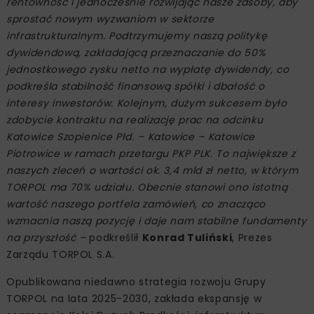
rentowność i jednocześnie rozwijając nasze zasoby, aby
sprostać nowym wyzwaniom w sektorze
infrastrukturalnym. Podtrzymujemy naszą politykę
dywidendową, zakładającą przeznaczanie do 50%
jednostkowego zysku netto na wypłatę dywidendy, co
podkreśla stabilność finansową spółki i dbałość o
interesy inwestorów. Kolejnym, dużym sukcesem było
zdobycie kontraktu na realizację prac na odcinku
Katowice Szopienice Płd. – Katowice – Katowice
Piotrowice w ramach przetargu PKP PLK. To największe z
naszych zleceń o wartości ok. 3,4 mld zł netto, w którym
TORPOL ma 70% udziału. Obecnie stanowi ono istotną
wartość naszego portfela zamówień, co znacząco
wzmacnia naszą pozycję i daje nam stabilne fundamenty
na przyszłość –
podkreślił
Konrad Tuliński
, Prezes
Zarządu TORPOL S.A.
Opublikowana niedawno strategia rozwoju Grupy
TORPOL na lata 2025-2030, zakłada ekspansję w