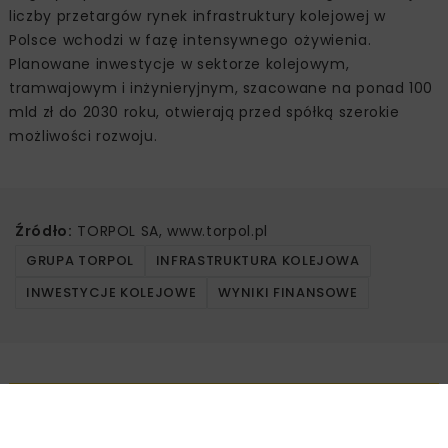
liczby przetargów rynek infrastruktury kolejowej w
Polsce wchodzi w fazę intensywnego ożywienia.
Planowane inwestycje w sektorze kolejowym,
tramwajowym i inżynieryjnym, szacowane na ponad 100
mld zł do 2030 roku, otwierają przed spółką szerokie
możliwości rozwoju.
Źródło:
TORPOL SA, www.torpol.pl
GRUPA TORPOL
INFRASTRUKTURA KOLEJOWA
INWESTYCJE KOLEJOWE
WYNIKI FINANSOWE
Powiązane artykuły