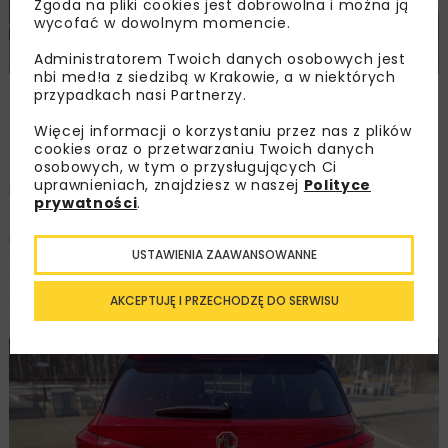
Zgoda na pliki cookies jest dobrowolna i można ją
wycofać w dowolnym momencie.
Administratorem Twoich danych osobowych jest
nbi med!a z siedzibą w Krakowie, a w niektórych
przypadkach nasi Partnerzy.
MG ZS AT Exclusive w kolorze Diamond Red, fot. nbi
med!a
Więcej informacji o korzystaniu przez nas z plików
cookies oraz o przetwarzaniu Twoich danych
osobowych, w tym o przysługujących Ci
uprawnieniach, znajdziesz w naszej
Polityce
MG ZS wspiera kierowcę pakietem zaawansowanych
prywatności
.
technologii, które mają na celu poprawę komfortu
i bezpieczeństwa jazdy. Standardowe wyposażenie
USTAWIENIA ZAAWANSOWANNE
obejmuje system monitorowania martwego pola,
asystenta pasa ruchu, automatyczne hamowanie
AKCEPTUJĘ I PRZECHODZĘ DO SERWISU
awaryjne oraz system utrzymywania pasa ruchu.