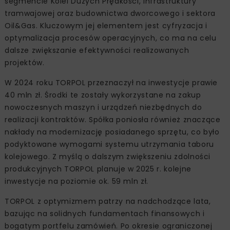
segmencie Kolei Dużych Prędkości, infrastruktury
tramwajowej oraz budownictwa dworcowego i sektora
Oil&Gas. Kluczowym jej elementem jest cyfryzacja i
optymalizacja procesów operacyjnych, co ma na celu
dalsze zwiększanie efektywności realizowanych
projektów.
W 2024 roku TORPOL przeznaczył na inwestycje prawie
40 mln zł. Środki te zostały wykorzystane na zakup
nowoczesnych maszyn i urządzeń niezbędnych do
realizacji kontraktów. Spółka poniosła również znaczące
nakłady na modernizację posiadanego sprzętu, co było
podyktowane wymogami systemu utrzymania taboru
kolejowego. Z myślą o dalszym zwiększeniu zdolności
produkcyjnych TORPOL planuje w 2025 r. kolejne
inwestycje na poziomie ok. 59 mln zł.
TORPOL z optymizmem patrzy na nadchodzące lata,
bazując na solidnych fundamentach finansowych i
bogatym portfelu zamówień. Po okresie ograniczonej