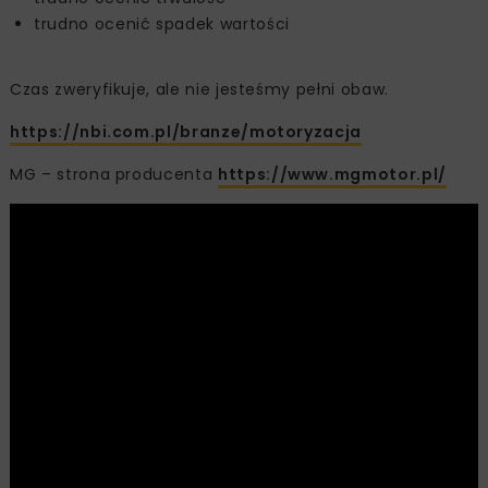
trudno ocenić spadek wartości
Czas zweryfikuje, ale nie jesteśmy pełni obaw.
https://nbi.com.pl/branze/motoryzacja
MG – strona producenta
https://www.mgmotor.pl/