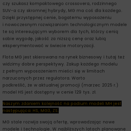
czy szukasz kompaktowego crossovera, rodzinnego
SUV-a czy skromnej hybrydy, MG ma coś dla każdego.
Dzięki przystępnej cenie, bogatemu wyposażeniu
i nowoczesnym rozwiązaniom technologicznym modele
te są interesującym wyborem dla tych, którzy cenią
sobie wygodę, jakość za niższą cenę oraz lubią
eksperymentować w świecie motoryzacji.
Flota MG jest skierowana na rynek biznesowy i tutaj też
widzimy dobre perspektywy. Zakup każdego modelu
z pełnym wyposażeniem mieści się w limitach
narzuconych przez regulatora. Warto
podkreślić, że w aktualnej promocji (marzec 2025 r.)
model HS jest dostępny w cenie 129 tys. zł.
Naszym zdaniem kolejność na podium modeli MH jest
następująca: HS, MG3, ZS.
MG stale rozwija swoją ofertę, wprowadzając nowe
modele i technologie. W najbliższych latach planowane