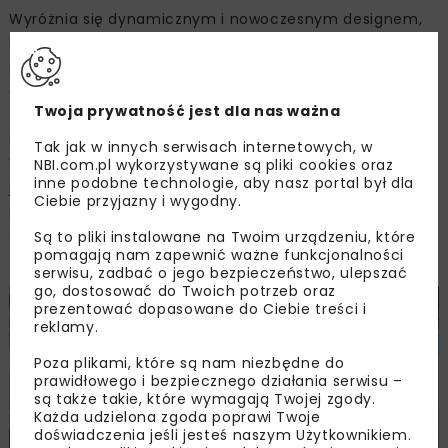
Wyróżnia się dynamicznym i nowoczesnym designem,
który przyciąga uwagę na drodze. Przednia część
pojazdu jest zdominowana przez dużą, chromowaną
atrapę chłodnicy, która nawiązuje do tradycyjnych
Twoja prywatność jest dla nas ważna
elementów stylistycznych marki MG. Ostre linie karoserii
i sportowe LED-y dodają agresji wyglądowi tej maszyny.
Tak jak w innych serwisach internetowych, w
Wnętrze MG ZS jest przyjemne i ergonomiczne, ale auto
NBI.com.pl wykorzystywane są pliki cookies oraz
inne podobne technologie, aby nasz portal był dla
jest odczuwalnie mniejsze i lżejsze od HS. Centralnym
Ciebie przyjazny i wygodny.
punktem jest 10-calowy ekran dotykowy, który obsługuje
system multimedialny z nawigacją, Bluetoothem
Są to pliki instalowane na Twoim urządzeniu, które
pomagają nam zapewnić ważne funkcjonalności
oraz Apple CarPlay / Android Auto.
serwisu, zadbać o jego bezpieczeństwo, ulepszać
go, dostosować do Twoich potrzeb oraz
prezentować dopasowane do Ciebie treści i
reklamy.
Poza plikami, które są nam niezbędne do
prawidłowego i bezpiecznego działania serwisu –
są także takie, które wymagają Twojej zgody.
Każda udzielona zgoda poprawi Twoje
doświadczenia jeśli jesteś naszym Użytkownikiem.