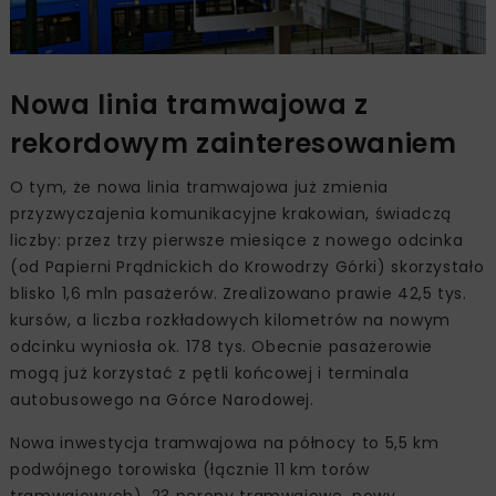
Nowa linia tramwajowa z
rekordowym zainteresowaniem
O tym, że nowa linia tramwajowa już zmienia
przyzwyczajenia komunikacyjne krakowian, świadczą
liczby: przez trzy pierwsze miesiące z nowego odcinka
(od Papierni Prądnickich do Krowodrzy Górki) skorzystało
blisko 1,6 mln pasażerów. Zrealizowano prawie 42,5 tys.
kursów, a liczba rozkładowych kilometrów na nowym
odcinku wyniosła ok. 178 tys. Obecnie pasażerowie
mogą już korzystać z pętli końcowej i terminala
autobusowego na Górce Narodowej.
Nowa inwestycja tramwajowa na północy to 5,5 km
podwójnego torowiska (łącznie 11 km torów
tramwajowych), 23 perony tramwajowe, nowy,