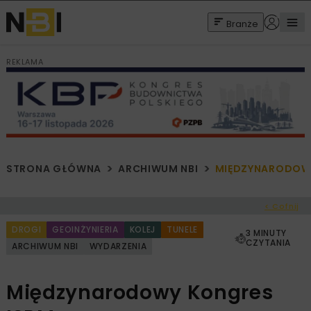
Branże
REKLAMA
STRONA GŁÓWNA
ARCHIWUM NBI
MIĘDZYNARODOWY
< Cofnij
DROGI
GEOINŻYNIERIA
KOLEJ
TUNELE
3 MINUTY
CZYTANIA
ARCHIWUM NBI
WYDARZENIA
Międzynarodowy Kongres