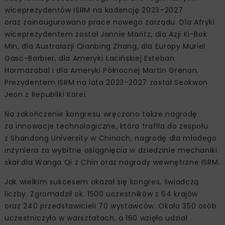
wiceprezydentów ISRM na kadencję 2023–2027
oraz zainaugurowano prace nowego zarządu. Dla Afryki
wiceprezydentem został Jannie Maritz, dla Azji Ki-Bok
Min, dla Australazji Qianbing Zhang, dla Europy Muriel
Gasc-Barbier, dla Ameryki Łacińskiej Esteban
Hormazabal i dla Ameryki Północnej Martin Grenon.
Prezydentem ISRM na lata 2023–2027 został Seokwon
Jeon z Republiki Korei.
Na zakończenie kongresu wręczono także nagrodę
za innowacje technologiczne, która trafiła do zespołu
z Shandong University w Chinach, nagrodę dla młodego
inżyniera za wybitne osiągnięcia w dziedzinie mechaniki
skał dla Wanga Qi z Chin oraz nagrody wewnętrzne ISRM.
Jak wielkim sukcesem okazał się kongres, świadczą
liczby. Zgromadził ok. 1500 uczestników z 64 krajów
oraz 240 przedstawicieli 70 wystawców. Około 350 osób
uczestniczyło w warsztatach, a 160 wzięło udział