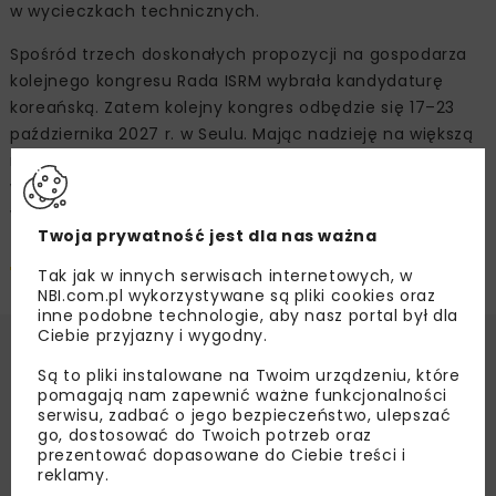
w wycieczkach technicznych.
Spośród trzech doskonałych propozycji na gospodarza
kolejnego kongresu Rada ISRM wybrała kandydaturę
koreańską. Zatem kolejny kongres odbędzie się 17–23
października 2027 r. w Seulu. Mając nadzieję na większą
reprezentację polskiego środowiska na tym doskonałym
wydarzeniu, zachęcamy do zapisania tej daty
w kalendarzu.
Twoja prywatność jest dla nas ważna
Pobierz artykuł pdf
Tak jak w innych serwisach internetowych, w
NBI.com.pl wykorzystywane są pliki cookies oraz
inne podobne technologie, aby nasz portal był dla
Ciebie przyjazny i wygodny.
Są to pliki instalowane na Twoim urządzeniu, które
Natalia Maca
pomagają nam zapewnić ważne funkcjonalności
serwisu, zadbać o jego bezpieczeństwo, ulepszać
go, dostosować do Twoich potrzeb oraz
prezentować dopasowane do Ciebie treści i
ISCHEBECK TITAN POLSKA Sp. z o.o.
reklamy.