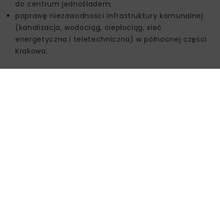
do centrum jednośladem;
poprawę niezawodności infrastruktury komunalnej
(kanalizacja, wodociąg, ciepłociąg, sieć
energetyczna i teletechniczna) w północnej części
Krakowa.