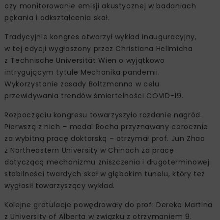
czy monitorowanie emisji akustycznej w badaniach
pękania i odkształcenia skał.
Tradycyjnie kongres otworzył wykład inauguracyjny,
w tej edycji wygłoszony przez Christiana Hellmicha
z Technische Universität Wien o wyjątkowo
intrygującym tytule Mechanika pandemii.
Wykorzystanie zasady Boltzmanna w celu
przewidywania trendów śmiertelności COVID-19.
Rozpoczęciu kongresu towarzyszyło rozdanie nagród.
Pierwszą z nich – medal Rocha przyznawany corocznie
za wybitną pracę doktorską – otrzymał prof. Jun Zhao
z Northeastern University w Chinach za pracę
dotyczącą mechanizmu zniszczenia i długoterminowej
stabilności twardych skał w głębokim tunelu, który też
wygłosił towarzyszący wykład.
Kolejne gratulacje powędrowały do prof. Dereka Martina
z University of Alberta w związku z otrzymaniem 9.