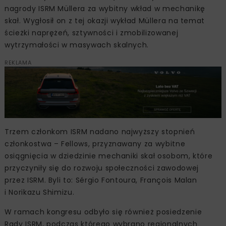
nagrody ISRM Müllera za wybitny wkład w mechanikę
skał. Wygłosił on z tej okazji wykład Müllera na temat
ścieżki naprężeń, sztywności i zmobilizowanej
wytrzymałości w masywach skalnych.
REKLAMA
Trzem członkom ISRM nadano najwyższy stopnień
członkostwa – Fellows, przyznawany za wybitne
osiągnięcia w dziedzinie mechaniki skał osobom, które
przyczyniły się do rozwoju społeczności zawodowej
przez ISRM. Byli to: Sérgio Fontoura, François Malan
i Norikazu Shimizu.
W ramach kongresu odbyło się również posiedzenie
Rady ISRM, podczas którego wybrano regionalnych