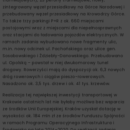
zintegrowany węzeł przesiadkowy na Górce Narodowej i
przebudowany węzeł przesiadkowy na Krowodrzy Górce.
To także trzy parkingi P+R z ok. 660 miejscami
postojowymi wraz z miejscami dla niepełnosprawnych
oraz stacjami do ładowania pojazdów elektrycznych. W
ramach zadania wybudowano nowe fragmenty ulic,
m.in. nowy odcinek ul. Pachońskiego oraz ulice gen.
Sosabowskiego i Ździebły-Danowskiego. Przebudowano
ul. Opolską – powstał w niej dwukomorowy tunel
drogowy. Rowerzyści mają do dyspozycji ok. 6,3 nowych
dróg rowerowych i ciągów pieszo-rowerowych.
Nasadzono ok. 3,5 tys. drzew i ok. 41 tys. krzewów.
Realizacja tej największej inwestycji transportowej w
Krakowie ostatnich lat nie byłaby możliwa bez wsparcia
ze środków Unii Europejskiej. Kraków uzyskał dotację w
wysokości ok. 184 mln zł ze środków Funduszu Spójności
w ramach Programu Operacyjnego Infrastruktura i
Środowisko na lata 2014–2020. Do realizacji zadania