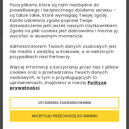
Poza plikami, które są nam niezbędne do
prawidłowego i bezpiecznego działania serwisu –
DROGI
GEOTECHNIKA
KOLEJ
MIKROPALE
są także takie, które wymagają Twojej zgody.
Każda udzielona zgoda poprawi Twoje
TITAN POLSKA
doświadczenia jeśli jesteś naszym Użytkownikiem.
Zgoda na pliki cookies jest dobrowolna i można ją
wycofać w dowolnym momencie.
Administratorem Twoich danych osobowych jest
nbi med!a z siedzibą w Krakowie, a w niektórych
przypadkach nasi Partnerzy.
Więcej informacji o korzystaniu przez nas z plików
cookies oraz o przetwarzaniu Twoich danych
osobowych, w tym o przysługujących Ci
uprawnieniach, znajdziesz w naszej
Polityce
prywatności
.
USTAWIENIA ZAAWANSOWANNE
AKCEPTUJĘ I PRZECHODZĘ DO SERWISU