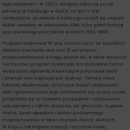
wyprzedzeniem. W 2023 r. kongres odbył się po raz
pierwszy w Salzburgu w Austrii, co jest o tyle
symboliczne, że właśnie w Salzburgu urodził się Leopold
Müller uważany za założyciela ISRM, który pełnił funkcję
jego pierwszego prezydenta w latach 1962–1966.
Program obejmował 18 sesji technicznych ze wszystkich
dziedzin mechaniki skał oraz 13 warsztatów
przeprowadzonych w ciągu dwóch dni, a także wycieczki
techniczne i program towarzyski. Kombinowana forma
wydarzenia zapewniła interesujące połączenie teorii
i praktyki oraz inspirujących dyskusji. Tematy nieco
bardziej akademickie, dotyczące badań, właściwości
skał i górotworu oraz jego zachowania czy oceny ryzyka,
przeplatały się ze studiami przypadków i najnowszymi
wdrożeniami z takich obszarów, jak górnictwo, budowa
metra, tuneli alpejskich i komór podziemnego
magazynowania, a także inżynierii zboczy skalnych.
W kraju o tak bogatej tradycji i ojczyźnie nowej