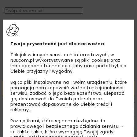
Zapoznałam/em się z
Polityką Prywatności
i
Regulaminem
oraz wyrażam zgodę na otrzymywanie na
podany przeze mnie adres e-mail korespondencji
handlowej w postaci newslettera.
Twoja prywatność jest dla nas ważna
ZAPISZ MNIE
Tak jak w innych serwisach internetowych, w
NBI.com.pl wykorzystywane są pliki cookies oraz
inne podobne technologie, aby nasz portal był dla
Ciebie przyjazny i wygodny.
Są to pliki instalowane na Twoim urządzeniu, które
Powiązane artykuły
pomagają nam zapewnić ważne funkcjonalności
serwisu, zadbać o jego bezpieczeństwo, ulepszać
go, dostosować do Twoich potrzeb oraz
prezentować dopasowane do Ciebie treści i
reklamy.
DROGI
MOSTY
TUNELE
ARCHIWUM NBI
WYDARZENIA
Poza plikami, które są nam niezbędne do
prawidłowego i bezpiecznego działania serwisu –
są także takie, które wymagają Twojej zgody.