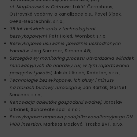
ul. Muglinovská w Ostrawie
, Lukáš Černohous,
Ostravské vodárny a kanalizace a.s., Pavel Šípek,
GePS-Geotechnik, s.r.o.;
35 lat doświadczenia z technologiami
bezwykopowymi
, Petr Holeš, Wombat s.r.o.;
Bezwykopowe usuwanie poważnie uszkodzonych
kanałów
, Jörg Sommer, Simona AG;
Szczegółowy monitoring procesu utwardzania wkładek
renowacyjnych do naprawy rur, w tym raportowania
postępów i jakości
, Jakub Ulbrich, Radeton, s.r.o.;
Technologie bezwykopowe, ich plusy i minusy
na trasach budowy rurociągów
, Jan Barták, GasNet
Services, s.r.o.;
Renowacja obiektów gospodarki wodnej
, Jaroslav
Urbánek, Sancreate spol. s r.o.;
Bezwykopowa naprawa podajnika kanalizacyjnego DN
1400 insertion
, Markéta Mazlová, Trasko BVT, s.r.o.