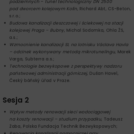
podziemnych
–
tunel technologiczny DN 2500
pod dworcem kolejowym Kolín
, Richard Abt, CS-Beton,
s.r.o.;
Budowa kanalizacji deszczowej i ściekowej na stacji
kolejowej Praga – Bubny
, Michal Sodomka, Ohla ŽS,
a.s.;
Wzmocnienie kanalizacji SL na lotnisku Václava Havla
– odcinek wykonywany metodą mikrotunelingu
, Marek
Varga, Subterra a.s.;
Technologie bezwykopowe z perspektywy nadzoru
państwowej administracji górniczej
, Dušan Havel,
Český báňský úřad v Praze.
Sesja 2
Wpływ metody renowacji sieci wodociągowej
na koszty renowacji – studium przypadku
, Tadeusz
Żaba, Polska Fundacja Technik Bezwykopowych;
Renowacja kanalizacji pomocniczej przy