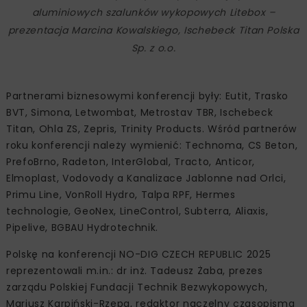
aluminiowych szalunków wykopowych Litebox
–
prezentacja Marcina Kowalskiego, Ischebeck Titan Polska
Sp. z o.o.
Partnerami biznesowymi konferencji były: Eutit, Trasko
BVT, Simona, Letwombat, Metrostav TBR, Ischebeck
Titan, Ohla ZS, Zepris, Trinity Products. Wśród partnerów
roku konferencji należy wymienić: Technoma, CS Beton,
PrefoBrno, Radeton, InterGlobal, Tracto, Anticor,
Elmoplast, Vodovody a Kanalizace Jablonne nad Orlci,
Primu Line, VonRoll Hydro, Talpa RPF, Hermes
technologie, GeoNex, LineControl, Subterra, Aliaxis,
Pipelive, BGBAU Hydrotechnik.
Polskę na konferencji NO-DIG CZECH REPUBLIC 2025
reprezentowali m.in.: dr inż. Tadeusz Żaba, prezes
zarządu Polskiej Fundacji Technik Bezwykopowych,
Mariusz Karpiński-Rzepa, redaktor naczelny czasopisma