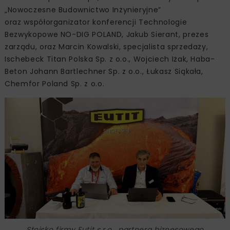
„Nowoczesne Budownictwo Inżynieryjne”
oraz współorganizator konferencji Technologie
Bezwykopowe NO-DIG POLAND, Jakub Sierant, prezes
zarządu, oraz Marcin Kowalski, specjalista sprzedaży,
Ischebeck Titan Polska Sp. z o.o., Wojciech Iżak, Haba-
Beton Johann Bartlechner Sp. z o.o., Łukasz Siąkała,
Chemfor Poland Sp. z o.o.
Stoisko firmy Eutit s.r.o., partnera biznesowego