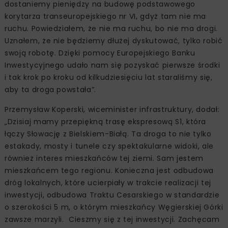
dostaniemy pieniędzy na budowę podstawowego
korytarza transeuropejskiego nr VI, gdyż tam nie ma
ruchu. Powiedziałem, że nie ma ruchu, bo nie ma drogi.
Uznałem, że nie będziemy dłużej dyskutować, tylko robić
swoją robotę. Dzięki pomocy Europejskiego Banku
Inwestycyjnego udało nam się pozyskać pierwsze środki
i tak krok po kroku od kilkudziesięciu lat staraliśmy się,
aby ta droga powstała”.
Przemysław Koperski, wiceminister infrastruktury, dodał:
„Dzisiaj mamy przepiękną trasę ekspresową S1, która
łączy Słowację z Bielskiem-Białą. Ta droga to nie tylko
estakady, mosty i tunele czy spektakularne widoki, ale
również interes mieszkańców tej ziemi. Sam jestem
mieszkańcem tego regionu. Konieczna jest odbudowa
dróg lokalnych, które ucierpiały w trakcie realizacji tej
inwestycji, odbudowa Traktu Cesarskiego w standardzie
o szerokości 5 m, o którym mieszkańcy Węgierskiej Górki
zawsze marzyli. Cieszmy się z tej inwestycji. Zachęcam