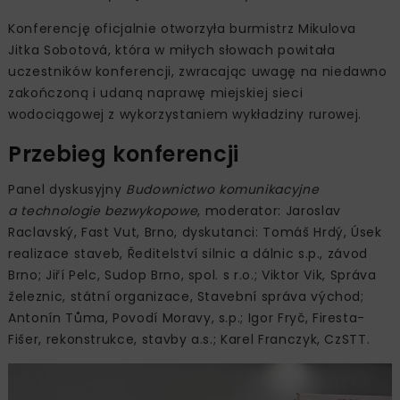
Konferencję oficjalnie otworzyła burmistrz Mikulova
Jitka Sobotová, która w miłych słowach powitała
uczestników konferencji, zwracając uwagę na niedawno
zakończoną i udaną naprawę miejskiej sieci
wodociągowej z wykorzystaniem wykładziny rurowej.
Przebieg konferencji
Panel dyskusyjny
Budownictwo komunikacyjne
a technologie bezwykopowe
, moderator: Jaroslav
Raclavský, Fast Vut, Brno, dyskutanci: Tomáš Hrdý, Úsek
realizace staveb, Ředitelství silnic a dálnic s.p., závod
Brno; Jiří Pelc, Sudop Brno, spol. s r.o.; Viktor Vik, Správa
železnic, státní organizace, Stavební správa východ;
Antonín Tůma, Povodí Moravy, s.p.; Igor Fryč, Firesta-
Fišer, rekonstrukce, stavby a.s.; Karel Franczyk, CzSTT.