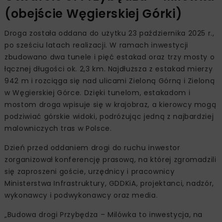
(obejście Węgierskiej Górki)
Droga została oddana do użytku 23 października 2025 r.,
po sześciu latach realizacji. W ramach inwestycji
zbudowano dwa tunele i pięć estakad oraz trzy mosty o
łącznej długości ok. 2,3 km. Najdłuższa z estakad mierzy
942 m i rozciąga się nad ulicami Zieloną Górną i Zieloną
w Węgierskiej Górce. Dzięki tunelom, estakadom i
mostom droga wpisuje się w krajobraz, a kierowcy mogą
podziwiać górskie widoki, podróżując jedną z najbardziej
malowniczych tras w Polsce.
Dzień przed oddaniem drogi do ruchu inwestor
zorganizował konferencję prasową, na której zgromadzili
się zaproszeni goście, urzędnicy i pracownicy
Ministerstwa Infrastruktury, GDDKiA, projektanci, nadzór,
wykonawcy i podwykonawcy oraz media.
„Budowa drogi Przybędza – Milówka to inwestycja, na