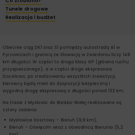
Co zrobiono?
Tunele drogowe
Realizacja i budżet
Obecnie ciąg DK1 oraz S1 pomiędzy autostradą A1 w
Pyrzowicach i granicą ze Słowacją w Zwardoniu liczy 148
km długości. W części to droga klasy GP (główna ruchu
przyspieszonego), a w części droga ekspresowa.
Docelowo, po zrealizowaniu wszystkich inwestycji,
kierowcy będą mieli do dyspozycji bezpieczną i
wygodną drogę ekspresową o długości ponad 133 km.
Na trasie z Mysłowic do Bielska-Białej realizowane są
cztery zadania:
Mysłowice Kosztowy – Bieruń (9,9 km),
Bieruń – Oświęcim wraz z obwodnicą Bierunia (5,2
km),