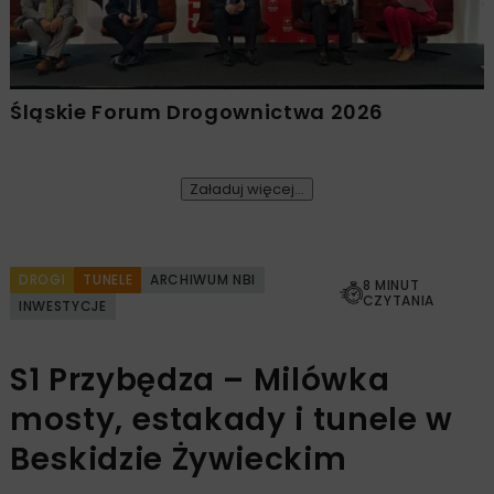
Śląskie Forum Drogownictwa 2026
Załaduj więcej...
DROGI
TUNELE
ARCHIWUM NBI
8 MINUT
CZYTANIA
INWESTYCJE
S1 Przybędza – Milówka
mosty, estakady i tunele w
Beskidzie Żywieckim