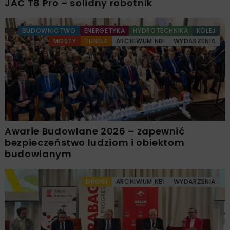
JAC T8 Pro – solidny robotnik
BUDOWNICTWO
ENERGETYKA
HYDROTECHNIKA
KOLEJ
MOSTY
TUNELE
ARCHIWUM NBI
WYDARZENIA
Awarie Budowlane 2026 – zapewnić
bezpieczeństwo ludziom i obiektom
budowlanym
DROGI
ARCHIWUM NBI
WYDARZENIA