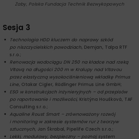
Żaby, Polska Fundacja Technik Bezwykopowych
Sesja 3
Technologia HDD kluczem do naprawy szkód
po niszczycielskich powodziach
, Demjan, Talpa RTF
s.r.o.;
Renowacja wodociągu DN 250 na kładce nad rzeką
Vltavą na długości 200 m w Kralupy nad Vltavou
przez elastyczną wysokociśnieniową wkładkę Primus
Line
, Otakar Cigler, Rädlinger Primus Line GmbH;
ESG w konstrukcjach inżynieryjnych – od przepisów
po raportowanie i możliwości
, Kristýna Houšková, TAF
Consulting s.r.o.;
Aqualine Roust Smart – zrównoważony rozwój
i monitoring w zakresie systemów rur z tworzyw
sztucznych
, Jan Škrabal, Pipelife Czech s.r.o.;
Lekki, modułowy, bezpieczny – poznaj system