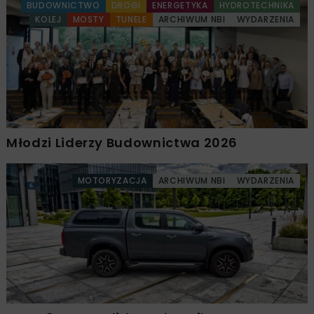
BUDOWNICTWO
DROGI
ENERGETYKA
HYDROTECHNIKA
KOLEJ
MOSTY
TUNELE
ARCHIWUM NBI
WYDARZENIA
Młodzi Liderzy Budownictwa 2026
MOTORYZACJA
ARCHIWUM NBI
WYDARZENIA