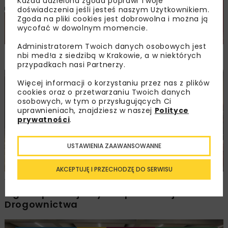
Każda udzielona zgoda poprawi Twoje
doświadczenia jeśli jesteś naszym Użytkownikiem.
Zgoda na pliki cookies jest dobrowolna i można ją
wycofać w dowolnym momencie.
Administratorem Twoich danych osobowych jest
NOVDROG 2026
nbi med!a z siedzibą w Krakowie, a w niektórych
przypadkach nasi Partnerzy.
Więcej informacji o korzystaniu przez nas z plików
DROGI
MOSTY
TUNELE
ARCHIWUM NBI
WYDARZENIA
cookies oraz o przetwarzaniu Twoich danych
osobowych, w tym o przysługujących Ci
uprawnieniach, znajdziesz w naszej
Polityce
prywatności
.
USTAWIENIA ZAAWANSOWANNE
AKCEPTUJĘ I PRZECHODZĘ DO SERWISU
Walne zgromadzenie członków
Ogólnopolskiej Izby Gospodarczej
Drogownictwa