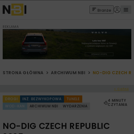
Branże
REKLAMA
STRONA GŁÓWNA
ARCHIWUM NBI
NO-DIG CZECH RE
< Cofnij
DROGI
INŻ. BEZWYKOPOWA
TUNELE
4 MINUTY
CZYTANIA
WOD-KAN
ARCHIWUM NBI
WYDARZENIA
NO-DIG CZECH REPUBLIC