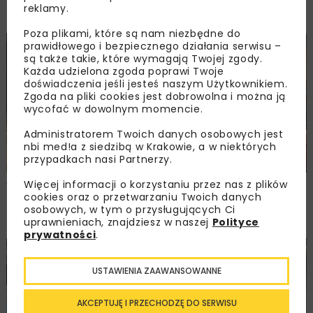
reklamy.
NOVDROG 2026
Poza plikami, które są nam niezbędne do
prawidłowego i bezpiecznego działania serwisu –
DROGI
MOSTY
TUNELE
ARCHIWUM NBI
WYDARZENIA
są także takie, które wymagają Twojej zgody.
Każda udzielona zgoda poprawi Twoje
doświadczenia jeśli jesteś naszym Użytkownikiem.
Zgoda na pliki cookies jest dobrowolna i można ją
wycofać w dowolnym momencie.
Administratorem Twoich danych osobowych jest
nbi med!a z siedzibą w Krakowie, a w niektórych
przypadkach nasi Partnerzy.
Więcej informacji o korzystaniu przez nas z plików
Walne zgromadzenie członków
cookies oraz o przetwarzaniu Twoich danych
Ogólnopolskiej Izby Gospodarczej
osobowych, w tym o przysługujących Ci
Drogownictwa
uprawnieniach, znajdziesz w naszej
Polityce
prywatności
.
BUDOWNICTWO
DROGI
ENERGETYKA
HYDROTECHNIKA
KOLEJ
MOSTY
TUNELE
ARCHIWUM NBI
WYDARZENIA
USTAWIENIA ZAAWANSOWANNE
AKCEPTUJĘ I PRZECHODZĘ DO SERWISU