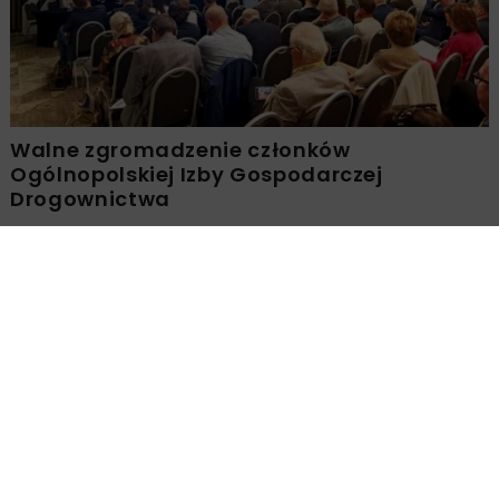
Walne zgromadzenie członków
Ogólnopolskiej Izby Gospodarczej
Drogownictwa
BUDOWNICTWO
DROGI
ENERGETYKA
HYDROTECHNIKA
KOLEJ
MOSTY
TUNELE
ARCHIWUM NBI
WYDARZENIA
Młodzi Liderzy Budownictwa 2026