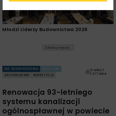
Młodzi Liderzy Budownictwa 2026
Załaduj więcej...
INŻ. BEZWYKOPOWA
WOD-KAN
10 MINUT
CZYTANIA
ARCHIWUM NBI
INWESTYCJE
Renowacja 93-letniego
systemu kanalizacji
ogólnospławnej w powiecie