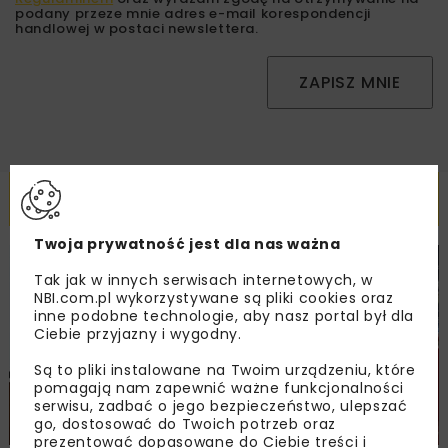
podany przeze mnie adres e-mail korespondencji
handlowej w postaci newslettera.
ZAPISZ MNIE
Powiązane artykuły
Twoja prywatność jest dla nas ważna
DROGI
MOSTY
TUNELE
ARCHIWUM NBI
WYDARZENIA
Tak jak w innych serwisach internetowych, w
NBI.com.pl wykorzystywane są pliki cookies oraz
inne podobne technologie, aby nasz portal był dla
Ciebie przyjazny i wygodny.
Są to pliki instalowane na Twoim urządzeniu, które
pomagają nam zapewnić ważne funkcjonalności
serwisu, zadbać o jego bezpieczeństwo, ulepszać
go, dostosować do Twoich potrzeb oraz
prezentować dopasowane do Ciebie treści i