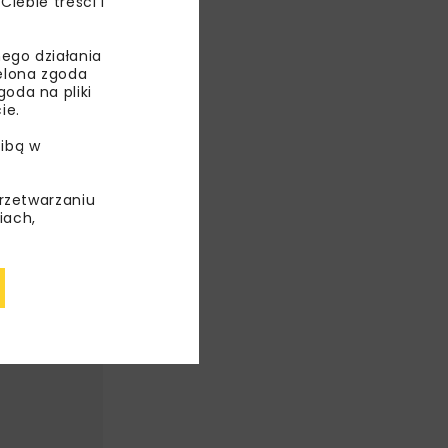
ebie treści i
FRA
ego działania
ielona zgoda
oda na pliki
ie.
ibą w
przetwarzaniu
iach,