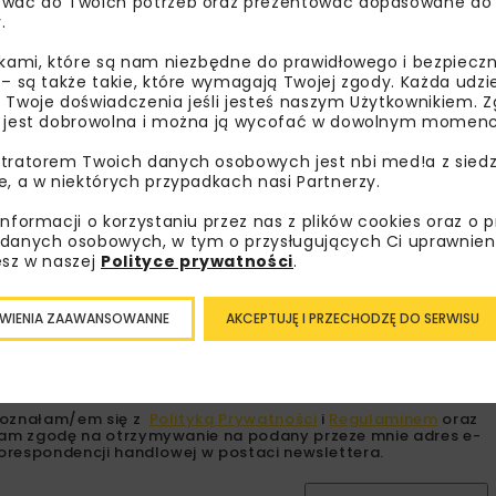
wać do Twoich potrzeb oraz prezentować dopasowane do Ci
.
TECHNOLOGIE BEZWYKOPOWE
UPONOR IN
ikami, które są nam niezbędne do prawidłowego i bezpieczn
 – są także takie, które wymagają Twojej zgody. Każda udz
 Twoje doświadczenia jeśli jesteś naszym Użytkownikiem. Zg
 jest dobrowolna i można ją wycofać w dowolnym momenc
tratorem Twoich danych osobowych jest nbi med!a z siedz
bisz wiedzieć więcej?
e, a w niektórych przypadkach nasi Partnerzy.
informacji o korzystaniu przez nas z plików cookies oraz o 
sz się do newslettera aby otrzymywać od nas
danych osobowych, w tym o przysługujących Ci uprawnien
psze informacje branżowe, zaproszenia na
esz w naszej
Polityce prywatności
.
zenia, atrakcyjne oferty i dedykowane akcje
alne.
WIENIA ZAAWANSOWANNE
AKCEPTUJĘ I PRZECHODZĘ DO SERWISU
oznałam/em się z
Polityką Prywatności
i
Regulaminem
oraz
am zgodę na otrzymywanie na podany przeze mnie adres e-
orespondencji handlowej w postaci newslettera.