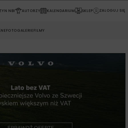
ZALOGUJ SIĘ
YN NBI
AUTORZY
KALENDARIUM
SKLEP
LNE
FOTOGALERIE
FILMY