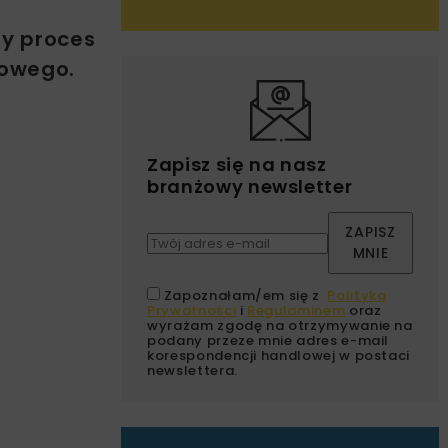
ły proces
iowego.
Zapisz się na nasz
branżowy newsletter
ZAPISZ
MNIE
Zapoznałam/em się z
Polityką
Prywatności
i
Regulaminem
oraz
wyrażam zgodę na otrzymywanie na
podany przeze mnie adres e-mail
korespondencji handlowej w postaci
newslettera.