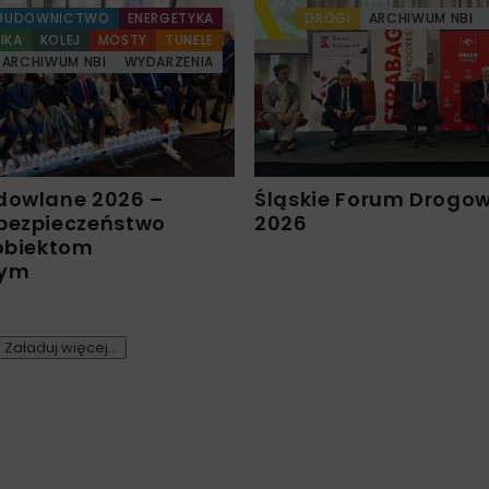
BUDOWNICTWO
ENERGETYKA
DROGI
ARCHIWUM NBI
IKA
KOLEJ
MOSTY
TUNELE
ARCHIWUM NBI
WYDARZENIA
dowlane 2026 –
Śląskie Forum Drogo
bezpieczeństwo
2026
 obiektom
nym
Załaduj więcej...