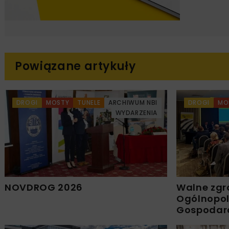
Powiązane artykuły
DROGI
MOSTY
TUNELE
ARCHIWUM NBI
DROGI
MO
WYDARZENIA
NOVDROG 2026
Walne zgr
Ogólnopols
Gospodar