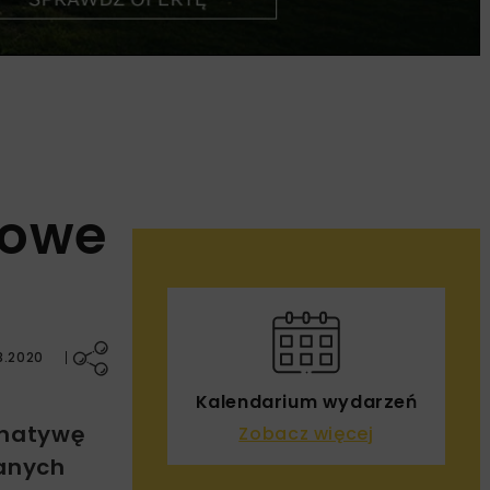
powe
3.2020
Kalendarium wydarzeń
rnatywę
Zobacz więcej
anych