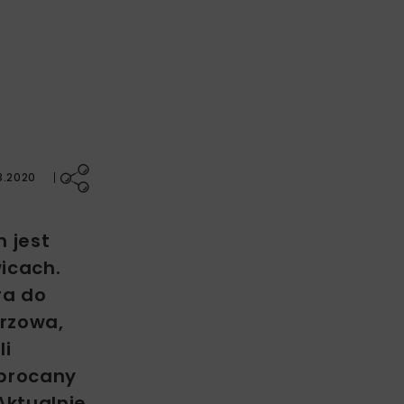
3.2020
 jest
icach.
ra do
orzowa,
li
aprocany
Aktualnie