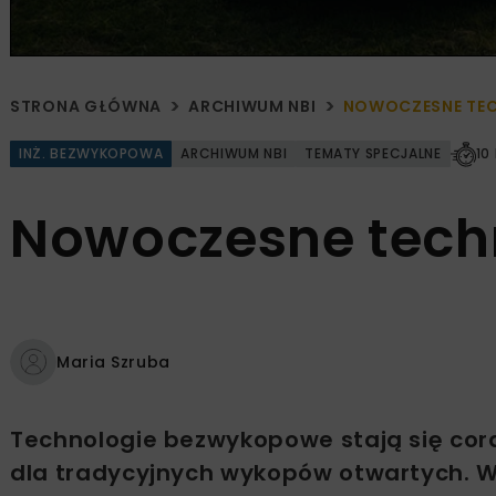
STRONA GŁÓWNA
ARCHIWUM NBI
NOWOCZESNE TE
INŻ. BEZWYKOPOWA
ARCHIWUM NBI
TEMATY SPECJALNE
10
Nowoczesne tech
Maria Szruba
Technologie bezwykopowe stają się cora
dla tradycyjnych wykopów otwartych. 