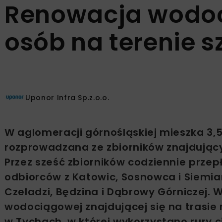
Renowacja wodoc
osób na terenie 
Uponor Infra Sp.z.o.o.
W aglomeracji górnośląskiej mieszka 3,5
rozprowadzana ze zbiorników znajdując
Przez sześć zbiorników codziennie przep
odbiorców z Katowic, Sosnowca i Siemia
Czeladzi, Będzina i Dąbrowy Górniczej. 
wodociągowej znajdującej się na trasi
w Tychach, w której wykorzystano rury c