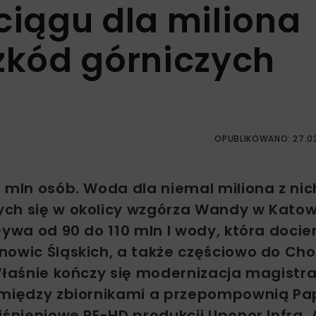
iągu dla miliona
szkód górniczych
OPUBLIKOWANO: 27.0
 mln osób. Woda dla niemal miliona z nich
ych się w okolicy wzgórza Wandy w Katow
ływa od 90 do 110 mln l wody, która docie
nowic Śląskich, a także częściowo do Ch
Właśnie kończy się modernizacja magistra
e między zbiornikami a przepompownią P
iśnieniowe PE-HD produkcji Uponor Infra. 