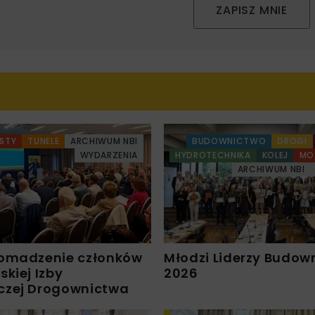
ZAPISZ MNIE
STY
TUNELE
ARCHIWUM NBI
BUDOWNICTWO
DROGI
WYDARZENIA
HYDROTECHNIKA
KOLEJ
MO
ARCHIWUM NBI
omadzenie członków
Młodzi Liderzy Budow
kiej Izby
2026
czej Drogownictwa