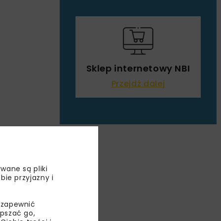
Sklep internetowy NBI
Przejdź dalej
wane są pliki
UCH
bie przyjazny i
DIG
 zapewnić
epszać go,
PAM