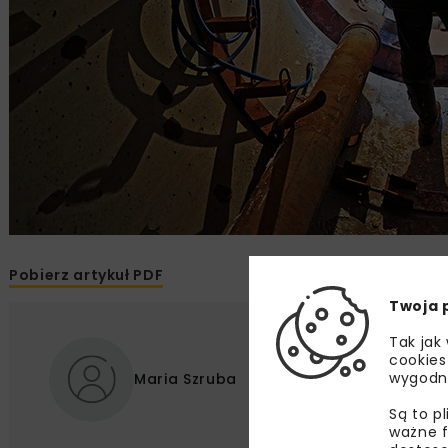
Pobierz artykuł PDF
Twoja 
Tak jak
cookies
wygodn
Maria Szruba
Są to p
ważne f