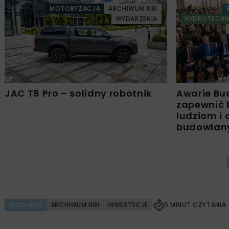
MOTORYZACJA
ARCHIWUM NBI
WYDARZENIA
HYDROTECHN
JAC T8 Pro – solidny robotnik
Awarie Bu
zapewnić 
ludziom i
budowla
WOD-KAN
ARCHIWUM NBI
INWESTYCJE
5 MINUT CZYTANIA