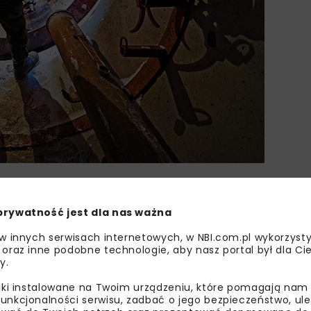
prywatność jest dla nas ważna
 w innych serwisach internetowych, w NBI.com.pl wykorzysty
DCS POLAND
HDD SERWIS MIROSŁAW MAK
 oraz inne podobne technologie, aby nasz portal był dla Cie
y.
INŻYNIERIA BEZWYKOPOWA
MARPLAST
NO-
liki instalowane na Twoim urządzeniu, które pomagają nam
unkcjonalności serwisu, zadbać o jego bezpieczeństwo, ul
POLINER
PORR
PPI CHROBOK
SAINT-GOBAIN 