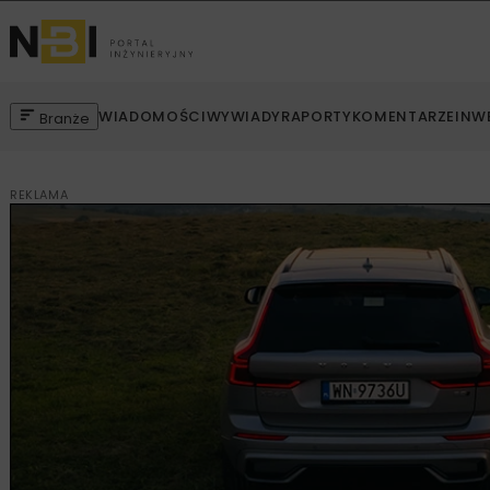
WIADOMOŚCI
WYWIADY
RAPORTY
KOMENTARZE
INW
Branże
REKLAMA