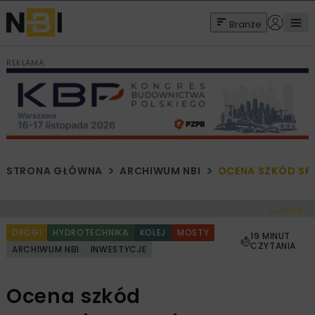
Branże
REKLAMA
STRONA GŁÓWNA
ARCHIWUM NBI
OCENA SZKÓD SP
< Cofnij
DROGI
HYDROTECHNIKA
KOLEJ
MOSTY
19 MINUT
CZYTANIA
ARCHIWUM NBI
INWESTYCJE
Ocena szkód