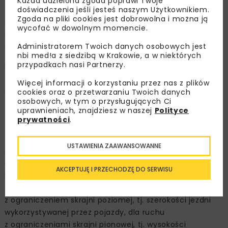
Każda udzielona zgoda poprawi Twoje
statystyki była przekazywana do służb
doświadczenia jeśli jesteś naszym Użytkownikiem.
Zgoda na pliki cookies jest dobrowolna i można ją
przeciwpowodziowych oraz władz administracyjnych
wycofać w dowolnym momencie.
różnych szczebli. Wytyczono wiele objazdów, ustawiono
m.in. ponad 5 tys. znaków tablic informacyjnych.
Administratorem Twoich danych osobowych jest
nbi med!a z siedzibą w Krakowie, a w niektórych
przypadkach nasi Partnerzy.
Po ustąpieniu fali powodziowej prowadzono przegląd
stanu technicznego mostów mający na celu
Więcej informacji o korzystaniu przez nas z plików
identyfikację uszkodzeń oraz podjęcie decyzji o ich
cookies oraz o przetwarzaniu Twoich danych
osobowych, w tym o przysługujących Ci
odbudowie i wzmocnieniu na przyszłość. Dla
uprawnieniach, znajdziesz w naszej
Polityce
zminimalizowania niebezpieczeństw w ruchu drogowym
prywatności
.
oraz odpowiedniego przygotowania do nadchodzącego
okresu powodziowego przeprowadzano sukcesywnie
USTAWIENIA ZAAWANSOWANNE
naprawy, w zależności od stwierdzonego poziomu
uszkodzeń, tj. dla ruchu wahadłowego w obu kierunkach
AKCEPTUJĘ I PRZECHODZĘ DO SERWISU
lub dla ruchu jednokierunkowego, dla ruchu
z ograniczeniem ciężaru pojazdów, dla ruchu
z ograniczeniem skrajni poziomej, tj. szerokości jezdni
wykorzystywanej przez pojazdy, dla ruchu
z ograniczeniami skrajni pionowej, tj. wysokości