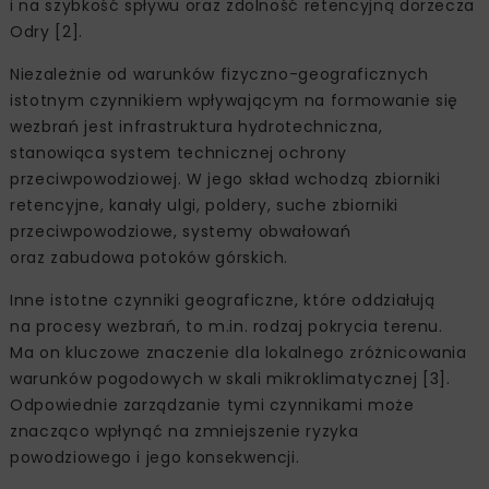
i na szybkość spływu oraz zdolność retencyjną dorzecza
Odry [2].
Niezależnie od warunków fizyczno-geograficznych
istotnym czynnikiem wpływającym na formowanie się
wezbrań jest infrastruktura hydrotechniczna,
stanowiąca system technicznej ochrony
przeciwpowodziowej. W jego skład wchodzą zbiorniki
retencyjne, kanały ulgi, poldery, suche zbiorniki
przeciwpowodziowe, systemy obwałowań
oraz zabudowa potoków górskich.
Inne istotne czynniki geograficzne, które oddziałują
na procesy wezbrań, to m.in. rodzaj pokrycia terenu.
Ma on kluczowe znaczenie dla lokalnego zróżnicowania
warunków pogodowych w skali mikroklimatycznej [3].
Odpowiednie zarządzanie tymi czynnikami może
znacząco wpłynąć na zmniejszenie ryzyka
powodziowego i jego konsekwencji.