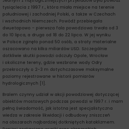
Jednym z najtragiczniejszych przykładów była powódź
tysiąclecia z 1997 r., która miała miejsce na terenie
południowej i zachodniej Polski, a także w Czechach
i wschodnich Niemczech. Powódź przebiegała
dwuetapowo – pierwsza fala powodziowa trwała od 3
do 10 lipca, a druga od 18 do 22 lipca. W jej wyniku
w Polsce zginęło ponad 50 osób, a straty materialne
oszacowano na kilka miliardów USD. Szczególnie
dotkliwie skutki powodzi odczuły Opole, Wrocław
i okoliczne tereny, gdzie wezbrane wody Odry
przekroczyły o 2–3 m dotychczasowe maksymalne
poziomy rejestrowane w historii pomiarów
hydrologicznych [1].
Bralem czynny udział w akcji powodziowej dotyczącej
obiektów mostowych podczas powodzi w 1997 r. i mam
pełną świadomość, jak istotna jest specjalistyczna
wiedza w zakresie likwidacji i odbudowy zniszczeń
na obszarach najbardziej dotkniętych kataklizmem.