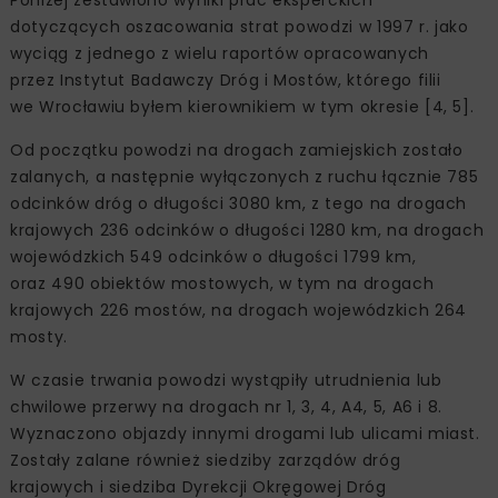
Poniżej zestawiono wyniki prac eksperckich
dotyczących oszacowania strat powodzi w 1997 r. jako
wyciąg z jednego z wielu raportów opracowanych
przez Instytut Badawczy Dróg i Mostów, którego filii
we Wrocławiu byłem kierownikiem w tym okresie [4, 5].
Od początku powodzi na drogach zamiejskich zostało
zalanych, a następnie wyłączonych z ruchu łącznie 785
odcinków dróg o długości 3080 km, z tego na drogach
krajowych 236 odcinków o długości 1280 km, na drogach
wojewódzkich 549 odcinków o długości 1799 km,
oraz 490 obiektów mostowych, w tym na drogach
krajowych 226 mostów, na drogach wojewódzkich 264
mosty.
W czasie trwania powodzi wystąpiły utrudnienia lub
chwilowe przerwy na drogach nr 1, 3, 4, A4, 5, A6 i 8.
Wyznaczono objazdy innymi drogami lub ulicami miast.
Zostały zalane również siedziby zarządów dróg
krajowych i siedziba Dyrekcji Okręgowej Dróg