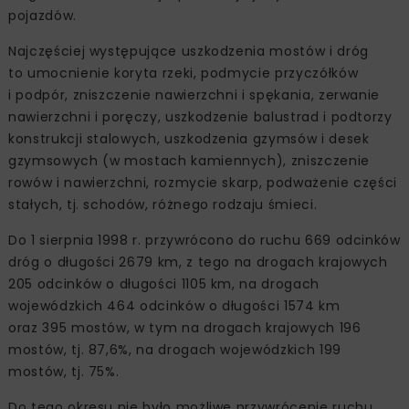
pojazdów.
Najczęściej występujące uszkodzenia mostów i dróg
to umocnienie koryta rzeki, podmycie przyczółków
i podpór, zniszczenie nawierzchni i spękania, zerwanie
nawierzchni i poręczy, uszkodzenie balustrad i podtorzy
konstrukcji stalowych, uszkodzenia gzymsów i desek
gzymsowych (w mostach kamiennych), zniszczenie
rowów i nawierzchni, rozmycie skarp, podważenie części
stałych, tj. schodów, różnego rodzaju śmieci.
Do 1 sierpnia 1998 r. przywrócono do ruchu 669 odcinków
dróg o długości 2679 km, z tego na drogach krajowych
205 odcinków o długości 1105 km, na drogach
wojewódzkich 464 odcinków o długości 1574 km
oraz 395 mostów, w tym na drogach krajowych 196
mostów, tj. 87,6%, na drogach wojewódzkich 199
mostów, tj. 75%.
Do tego okresu nie było możliwe przywrócenie ruchu