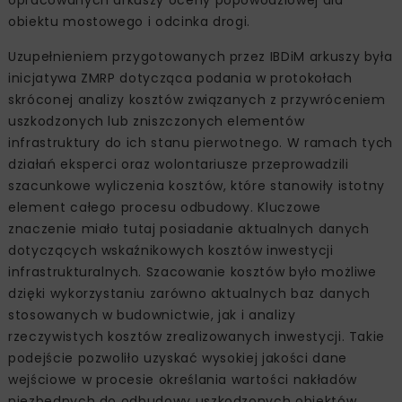
obiektu mostowego i odcinka drogi.
Uzupełnieniem przygotowanych przez IBDiM arkuszy była
inicjatywa ZMRP dotycząca podania w protokołach
skróconej analizy kosztów związanych z przywróceniem
uszkodzonych lub zniszczonych elementów
infrastruktury do ich stanu pierwotnego. W ramach tych
działań eksperci oraz wolontariusze przeprowadzili
szacunkowe wyliczenia kosztów, które stanowiły istotny
element całego procesu odbudowy. Kluczowe
znaczenie miało tutaj posiadanie aktualnych danych
dotyczących wskaźnikowych kosztów inwestycji
infrastrukturalnych. Szacowanie kosztów było możliwe
dzięki wykorzystaniu zarówno aktualnych baz danych
stosowanych w budownictwie, jak i analizy
rzeczywistych kosztów zrealizowanych inwestycji. Takie
podejście pozwoliło uzyskać wysokiej jakości dane
wejściowe w procesie określania wartości nakładów
niezbędnych do odbudowy uszkodzonych obiektów.