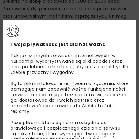
Średnio na dobę pracowało od 1300 do 2000 osób.
Pracownicy dysponowali samochodami patrolowymi
oraz uniwersalnymi nośnikami osprzętu typu Unimog
i drobnym sprzętem do robót drogowych, jak pługi
spalinowe, zagęszczarki, łopaty, siekiery itp.
Na terenie zarządów dróg wojewódzkich
Twoja prywatność jest dla nas ważna
zabezpieczających sytuację w rejonach wielkich wód
Tak jak w innych serwisach internetowych, w
wykorzystano przede wszystkim sprzęt budowlany
NBI.com.pl wykorzystywane są pliki cookies oraz
przeznaczony na potrzeby dróg krajowych, jak koparki,
inne podobne technologie, aby nasz portal był dla
Ciebie przyjazny i wygodny.
spycharki, walce itp.
Są to pliki instalowane na Twoim urządzeniu, które
W czasie powodzi w Generalnej Dyrekcji Dróg
pomagają nam zapewnić ważne funkcjonalności
Publicznych oraz Dyrekcjach Okręgowych Dróg
serwisu, zadbać o jego bezpieczeństwo, ulepszać
Publicznych uruchomiono całodobowe punkty
go, dostosować do Twoich potrzeb oraz
prezentować dopasowane do Ciebie treści i
informacji drogowej. GDDP oraz zarządy dróg, każdy
reklamy.
na terenie swojego działania, opracowywały
w zależności od potrzeb (raz lub dwa razy dziennie)
Poza plikami, które są nam niezbędne do
prawidłowego i bezpiecznego działania serwisu –
meldunek o sytuacji powodziowej. Informacja zbiorcza
są także takie, które wymagają Twojej zgody.
na podstawie tych meldunków oraz tabeli dotyczącej