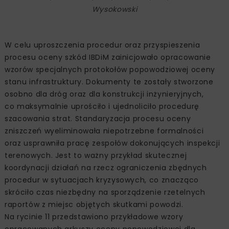
Wysokowski
W celu uproszczenia procedur oraz przyspieszenia
procesu oceny szkód IBDiM zainicjowało opracowanie
wzorów specjalnych protokołów popowodziowej oceny
stanu infrastruktury. Dokumenty te zostały stworzone
osobno dla dróg oraz dla konstrukcji inżynieryjnych,
co maksymalnie uprościło i ujednoliciło procedurę
szacowania strat. Standaryzacja procesu oceny
zniszczeń wyeliminowała niepotrzebne formalności
oraz usprawniła pracę zespołów dokonujących inspekcji
terenowych. Jest to ważny przykład skutecznej
koordynacji działań na rzecz ograniczenia zbędnych
procedur w sytuacjach kryzysowych, co znacząco
skróciło czas niezbędny na sporządzenie rzetelnych
raportów z miejsc objętych skutkami powodzi.
Na rycinie 11 przedstawiono przykładowe wzory
opracowanych arkuszy oceny popowodziowej dla