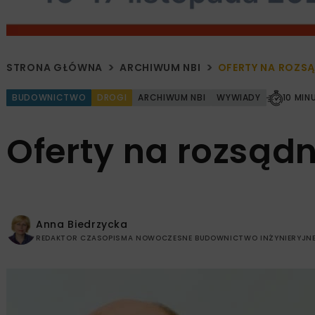
STRONA GŁÓWNA
ARCHIWUM NBI
OFERTY NA ROZS
BUDOWNICTWO
DROGI
ARCHIWUM NBI
WYWIADY
10 MIN
Oferty na rozsąd
Anna Biedrzycka
REDAKTOR CZASOPISMA NOWOCZESNE BUDOWNICTWO INŻYNIERYJN