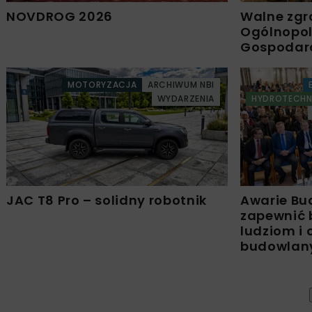
NOVDROG 2026
Walne zgr
Ogólnopols
Gospodar
MOTORYZACJA
ARCHIWUM NBI
WYDARZENIA
HYDROTECHN
JAC T8 Pro – solidny robotnik
Awarie Bu
zapewnić 
ludziom i
budowla