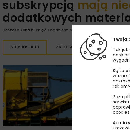
subskrypcją
mają nie
dodatkowych materiał
Jeszcze kilka kliknięć i będziesz mógł/a cieszyć się z dostępu
Twoja 
SUBSKRUBUJ
ZALOGUJ SIĘ
Tak jak
cookies
wygodn
Są to p
ważne f
dostoso
reklamy
Poza pl
serwisu
poprawi
cookies
Adminis
Krakowi