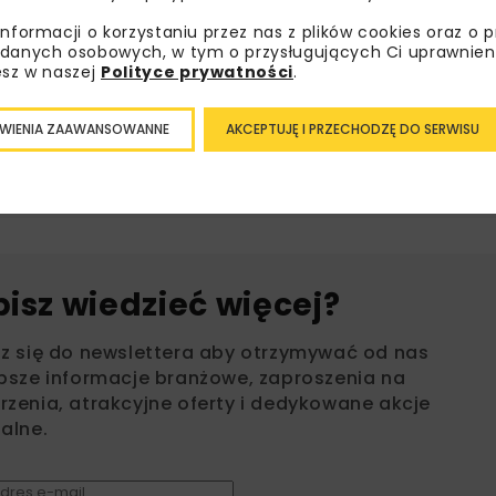
informacji o korzystaniu przez nas z plików cookies oraz o 
danych osobowych, w tym o przysługujących Ci uprawnien
esz w naszej
Polityce prywatności
.
WAR
WIENIA ZAAWANSOWANNE
AKCEPTUJĘ I PRZECHODZĘ DO SERWISU
bisz wiedzieć więcej?
sz się do newslettera aby otrzymywać od nas
psze informacje branżowe, zaproszenia na
zenia, atrakcyjne oferty i dedykowane akcje
alne.