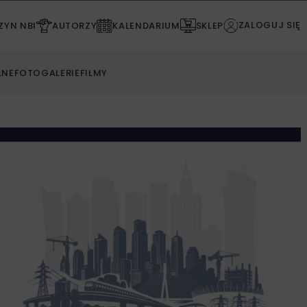
ZALOGUJ SIĘ
YN NBI
AUTORZY
KALENDARIUM
SKLEP
LNE
FOTOGALERIE
FILMY