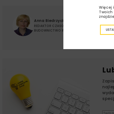
Więcej 
Twoich 
znajdzi
Anna Biedrzycka
REDAKTOR CZASOPISMA NOWOCZESNE
USTA
BUDOWNICTWO INŻYNIERYJNE
Lu
Zapi
najle
wydar
specj