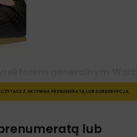
dyrektorem generalnym War
ZECZYTASZ Z AKTYWNĄ PRENUMERATĄ LUB SUBSKRYPCJĄ
 prenumeratą lub