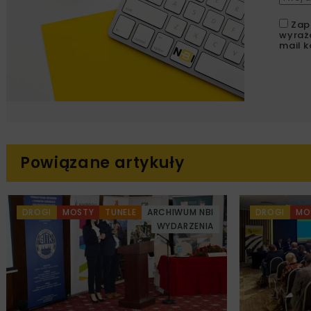
Zap
wyraż
mail k
Powiązane artykuły
DROGI
MOSTY
TUNELE
ARCHIWUM NBI
DROGI
MO
WYDARZENIA