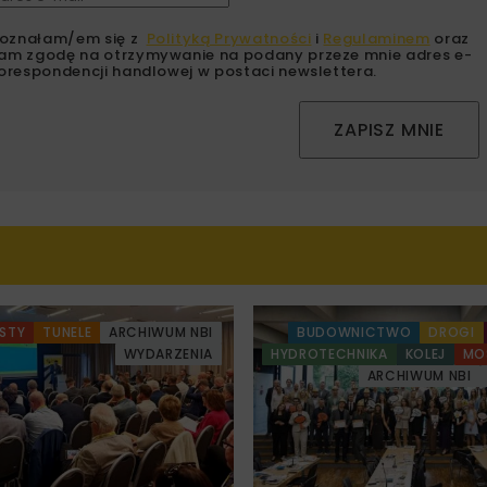
oznałam/em się z
Polityką Prywatności
i
Regulaminem
oraz
am zgodę na otrzymywanie na podany przeze mnie adres e-
orespondencji handlowej w postaci newslettera.
ZAPISZ MNIE
STY
TUNELE
ARCHIWUM NBI
BUDOWNICTWO
DROGI
WYDARZENIA
HYDROTECHNIKA
KOLEJ
MO
ARCHIWUM NBI