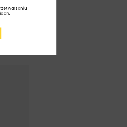
przetwarzaniu
iach,
BUD