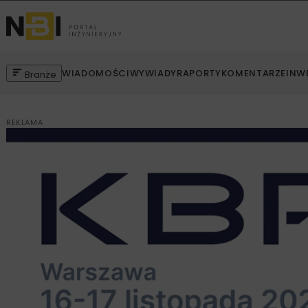
WIADOMOŚCI
WYWIADY
RAPORTY
KOMENTARZE
INW
Branże
REKLAMA