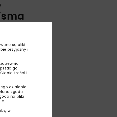
o
pisma
wane są pliki
bie przyjazny i
 zapewnić
epszać go,
ebie treści i
ego działania
ielona zgoda
oda na pliki
ie.
ibą w