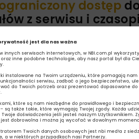
ograniczony dostęp
d
ów z serwisu i czaso
 do treści!
prywatność jest dla nas ważna
 w innych serwisach internetowych, w NBI.com.pl wykorzysty
 oraz inne podobne technologie, aby nasz portal był dla Cie
y.
liki instalowane na Twoim urządzeniu, które pomagają nam
unkcjonalności serwisu, zadbać o jego bezpieczeństwo, ul
wać do Twoich potrzeb oraz prezentować dopasowane do Ci
.
ikami, które są nam niezbędne do prawidłowego i bezpieczn
 – są także takie, które wymagają Twojej zgody. Każda udz
 Twoje doświadczenia jeśli jesteś naszym Użytkownikiem. Zg
 jest dobrowolna i można ją wycofać w dowolnym momenc
tratorem Twoich danych osobowych jest nbi med!a z siedz
e, a w niektórych przypadkach nasi Partnerzy.