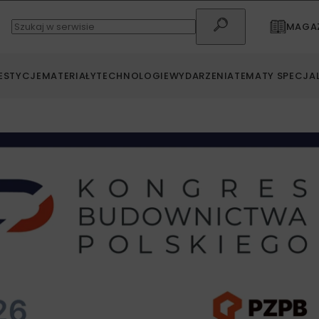
MAGAZ
ESTYCJE
MATERIAŁY
TECHNOLOGIE
WYDARZENIA
TEMATY SPECJA