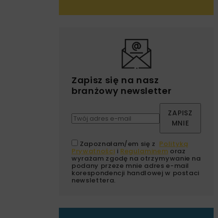
Zapisz się na nasz
branżowy newsletter
ZAPISZ
MNIE
Zapoznałam/em się z
Polityką
Prywatności
i
Regulaminem
oraz
wyrażam zgodę na otrzymywanie na
podany przeze mnie adres e-mail
korespondencji handlowej w postaci
newslettera.