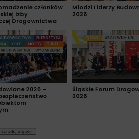
omadzenie członków
Młodzi Liderzy Budow
kiej Izby
2026
czej Drogownictwa
BUDOWNICTWO
ENERGETYKA
DROGI
ARCHIWUM NBI
IKA
KOLEJ
MOSTY
TUNELE
ARCHIWUM NBI
WYDARZENIA
dowlane 2026 –
Śląskie Forum Drogo
bezpieczeństwo
2026
 obiektom
nym
Załaduj więcej...