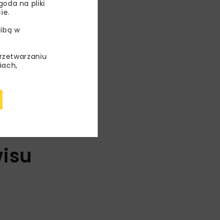
oda na pliki
ie.
ibą w
przetwarzaniu
iach,
isu