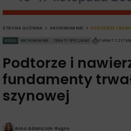
STRONA GŁÓWNA
ARCHIWUM NBI
PODTORZE I NAW
KOLEJ
ARCHIWUM NBI
TEMATY SPECJALNE
11 MINUT CZYTAN
Podtorze i nawie
fundamenty trwałe
szynowej
Anna Adamczak-Bugno