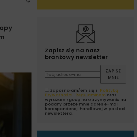
u
ropy
em
Zapisz się na nasz
branżowy newsletter
ZAPISZ
MNIE
Zapoznałam/em się z
Polityką
Prywatności
i
Regulaminem
oraz
wyrażam zgodę na otrzymywanie na
podany przeze mnie adres e-mail
korespondencji handlowej w postaci
newslettera.