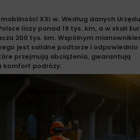
w mobilności XXI w. Według danych Urzęd
lsce liczy ponad 19 tys. km, a w skali Eu
acza 200 tys. km. Wspólnym mianowniki
ego jest solidne podtorze i odpowiednio
tóre przejmują obciążenia, gwarantują
a komfort podróży.