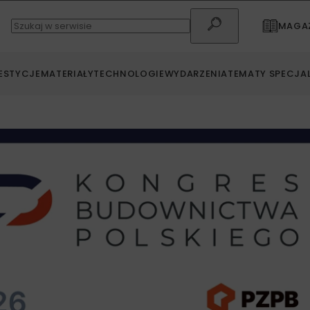
MAGAZ
ESTYCJE
MATERIAŁY
TECHNOLOGIE
WYDARZENIA
TEMATY SPECJA