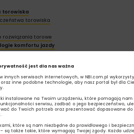
a torowiska
ieczeństwa torowiska
e rozwiązania torowe
ologie komfortu jazdy
hni szynowej
prywatność jest dla nas ważna
 w innych serwisach internetowych, w NBI.com.pl wykorzysty
ie tramwajowe i metra
 oraz inne podobne technologie, aby nasz portal był dla Cie
wisk
y.
liki instalowane na Twoim urządzeniu, które pomagają nam
czesne systemy torowe
unkcjonalności serwisu, zadbać o jego bezpieczeństwo, ul
wać do Twoich potrzeb oraz prezentować dopasowane do Ci
 eksploatacji torów
.
ień i stabilizacji
ikami, które są nam niezbędne do prawidłowego i bezpieczn
 – są także takie, które wymagają Twojej zgody. Każda udz