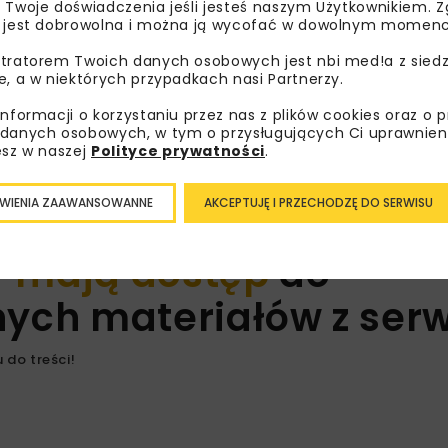
 Twoje doświadczenia jeśli jesteś naszym Użytkownikiem. Zg
 jest dobrowolna i można ją wycofać w dowolnym momenc
tratorem Twoich danych osobowych jest nbi med!a z siedz
iała konstrukcja torowiska
e, a w niektórych przypadkach nasi Partnerzy.
informacji o korzystaniu przez nas z plików cookies oraz o 
danych osobowych, w tym o przysługujących Ci uprawnien
esz w naszej
Polityce prywatności
.
ŁÓW PRZECZYTASZ BEZPŁATNIE PO ZALOGOWANIU
WIENIA ZAAWANSOWANNE
AKCEPTUJĘ I PRZECHODZĘ DO SERWISU
y
mają dostęp
do
ych materiałów z serw
 do treści!