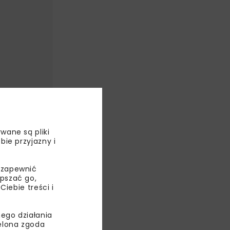
wane są pliki
bie przyjazny i
 zapewnić
epszać go,
ebie treści i
ego działania
ielona zgoda