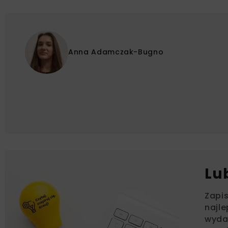
Anna Adamczak-Bugno
Lu
Zapi
najle
wydar