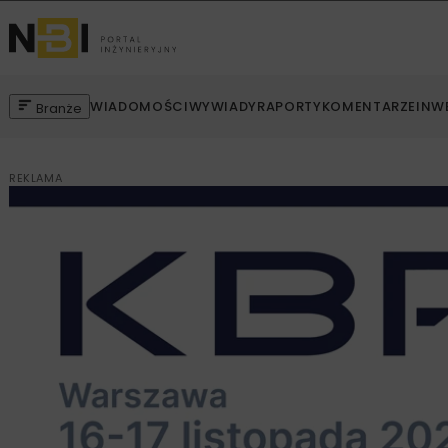
WIADOMOŚCI
WYWIADY
RAPORTY
KOMENTARZE
INW
Branże
REKLAMA