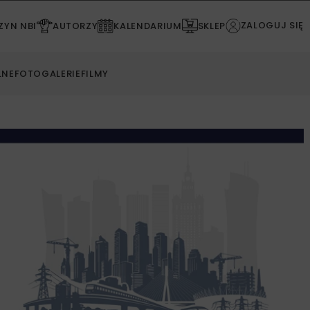
ZALOGUJ SIĘ
YN NBI
AUTORZY
KALENDARIUM
SKLEP
LNE
FOTOGALERIE
FILMY