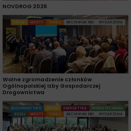
NOVDROG 2026
DROGI
MOSTY
TUNELE
ARCHIWUM NBI
WYDARZENIA
Walne zgromadzenie członków
Ogólnopolskiej Izby Gospodarczej
Drogownictwa
BUDOWNICTWO
DROGI
ENERGETYKA
HYDROTECHNIKA
KOLEJ
MOSTY
TUNELE
ARCHIWUM NBI
WYDARZENIA