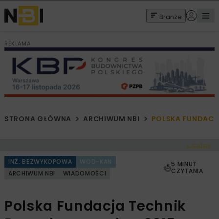
Branże
REKLAMA
STRONA GŁÓWNA
ARCHIWUM NBI
POLSKA FUNDACJ
< Cofnij
INŻ. BEZWYKOPOWA
WOD-KAN
5 MINUT
CZYTANIA
ARCHIWUM NBI
WIADOMOŚCI
Polska Fundacja Technik