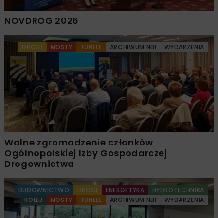
NOVDROG 2026
DROGI
MOSTY
TUNELE
ARCHIWUM NBI
WYDARZENIA
Walne zgromadzenie członków
Ogólnopolskiej Izby Gospodarczej
Drogownictwa
BUDOWNICTWO
DROGI
ENERGETYKA
HYDROTECHNIKA
KOLEJ
MOSTY
TUNELE
ARCHIWUM NBI
WYDARZENIA