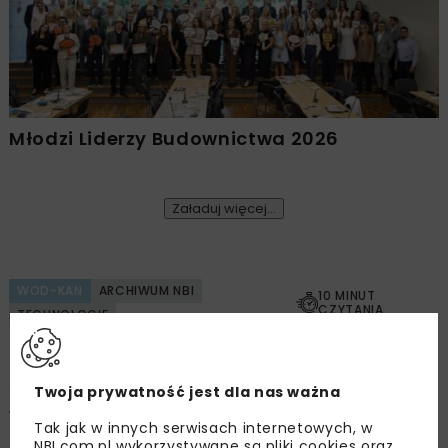
Młodzi Liderzy Budownictwa 2026
Załaduj więcej...
WOD-KAN
ARCHIWUM NBI
10 MINUT
CZYTANIA
TECHNOLOGIE
Automatyczne odczyty
Twoja prywatność jest dla nas ważna
wodomierzy jako narzędzie
Tak jak w innych serwisach internetowych, w
NBI.com.pl wykorzystywane są pliki cookies oraz