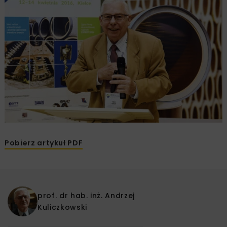
Pobierz artykuł PDF
prof. dr hab. inż.
Andrzej
Kuliczkowski