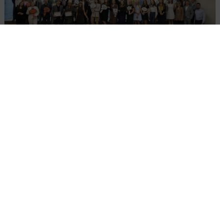
Młodzi Liderzy Budownictwa 2026
Załaduj więcej...
DROGI
MOSTY
ARCHIWUM NBI
5 MINUT
CZYTANIA
INWESTYCJE
Autostrada A1 od Strykowa
do Tuszyna ukończona