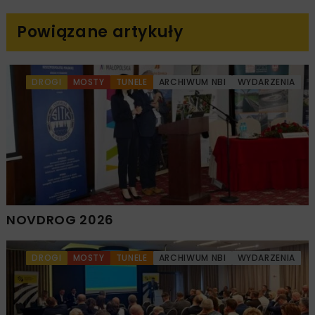
Powiązane artykuły
DROGI
MOSTY
TUNELE
ARCHIWUM NBI
WYDARZENIA
NOVDROG 2026
DROGI
MOSTY
TUNELE
ARCHIWUM NBI
WYDARZENIA