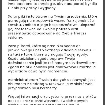
sukcesywnej kontroli strat
inne podobne technologie, aby nasz portal był dla
wody
Ciebie przyjazny i wygodny.
Są to pliki instalowane na Twoim urządzeniu, które
pomagają nam zapewnić ważne funkcjonalności
serwisu, zadbać o jego bezpieczeństwo, ulepszać
OPUBLIKOWANO: 20.09.2016
go, dostosować do Twoich potrzeb oraz
prezentować dopasowane do Ciebie treści i
reklamy.
Technologie zdalnego odczytu liczników wody
Poza plikami, które są nam niezbędne do
umożliwiają wykonywanie zaawansowanych
prawidłowego i bezpiecznego działania serwisu –
analiz podnoszących efektywność zarządzania
są także takie, które wymagają Twojej zgody.
siecią wodociągową. Wodociągi Krakowskie
Każda udzielona zgoda poprawi Twoje
doświadczenia jeśli jesteś naszym Użytkownikiem.
testowo wdrożyły takie systemy. Dane z
Zgoda na pliki cookies jest dobrowolna i można ją
opomiarowanych stref sieci służą do
wycofać w dowolnym momencie.
bilansowania rozpływów wody z rurociągów
Administratorem Twoich danych osobowych jest
magistralnych, w tym wykrywania jej strat.
nbi med!a z siedzibą w Krakowie, a w niektórych
przypadkach nasi Partnerzy.
Więcej informacji o korzystaniu przez nas z plików
cookies oraz o przetwarzaniu Twoich danych
osobowych, w tym o przysługujących Ci