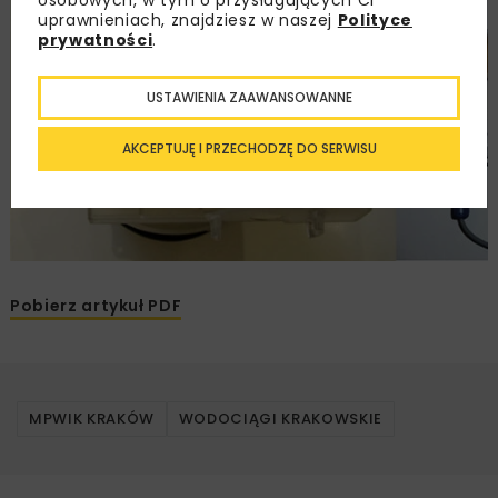
uprawnieniach, znajdziesz w naszej
Polityce
prywatności
.
USTAWIENIA ZAAWANSOWANNE
AKCEPTUJĘ I PRZECHODZĘ DO SERWISU
Pobierz artykuł PDF
MPWIK KRAKÓW
WODOCIĄGI KRAKOWSKIE