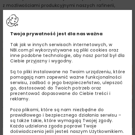
z możliwościami produkcyjnymi naszych rafinerii,
a w każdej z nich są inne uwarunkowania podażowe.
Sprzedaż zagraniczna stanowi ok. 30% naszej łącznej
sprzedaży. Celem jest optymalizacja przepływów
Twoja prywatność jest dla nas ważna
ze wszystkich ośrodków produkcyjnych, tak aby jak
najlepiej wykorzystać potencjał produkcyjny
Tak jak w innych serwisach internetowych, w
i sprzedażowy Grupy.
NBI.com.pl wykorzystywane są pliki cookies oraz
inne podobne technologie, aby nasz portal był dla
Ciebie przyjazny i wygodny.
Są to pliki instalowane na Twoim urządzeniu, które
pomagają nam zapewnić ważne funkcjonalności
serwisu, zadbać o jego bezpieczeństwo, ulepszać
go, dostosować do Twoich potrzeb oraz
prezentować dopasowane do Ciebie treści i
reklamy.
Poza plikami, które są nam niezbędne do
prawidłowego i bezpiecznego działania serwisu –
są także takie, które wymagają Twojej zgody.
Każda udzielona zgoda poprawi Twoje
doświadczenia jeśli jesteś naszym Użytkownikiem.
fot. ORLEN Asfalt Sp. z o.o.