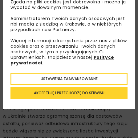
Zgoda na pliki cookies jest dobrowolna i można ją
wycofać w dowolnym momencie.
Administratorem Twoich danych osobowych jest
Które rynki zagraniczne wydają
nbi med!a z siedzibą w Krakowie, a w niektórych
przypadkach nasi Partnerzy.
się dziś najbardziej
Więcej informacji o korzystaniu przez nas z plików
perspektywiczne pod względem
cookies oraz o przetwarzaniu Twoich danych
osobowych, w tym o przysługujących Ci
sprzedaży asfaltów?
uprawnieniach, znajdziesz w naszej
Polityce
prywatności
.
W Grupie ORLEN asfalt jest produkowany w sześciu
ośrodkach produkcyjnych, tj. w Płocku, Trzebini
USTAWIENIA ZAAWANSOWANNE
i w Gdańsku, Pardubicach i Litvinovie w Czechach
oraz Możejkach na Litwie, dlatego ogólnie pojęta
AKCEPTUJĘ I PRZECHODZĘ DO SERWISU
sprzedaż zagraniczna jest pojęciem względnym.
Z naszego punktu widzenia zakończenie wojny
w Ukrainie stwarza ogromną szansę dla dostawców
asfaltu, ponieważ odbudowa infrastruktury tego kraju
będzie wiązała się ze zwiększoną liczbą inwestycji