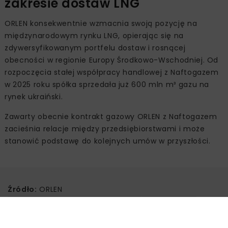
zakresie dostaw LNG
ORLEN konsekwentnie wzmacnia swoją pozycję na
międzynarodowym rynku LNG, opierając się na
zdywersyfikowanym portfelu dostaw i rosnącej
obecności w regionie Europy Środkowo-Wschodniej. Od
rozpoczęcia stałej współpracy handlowej z Naftogazem
w 2025 roku spółka sprzedała już 600 mln m³ gazu na
rynek ukraiński.
Zawarty obecnie kontrakt gazowy ORLEN z Naftogazem
zacieśnia relacje między przedsiębiorstwami i może
stanowić podstawę do kolejnych umów w przyszłości.
Źródło:
ORLEN
BEZPIECZEŃSTWO ENERGETYCZNE
GAZ ZIEMNY
IMPORT GAZU
LNG
NAFTOGAZ
ORLEN