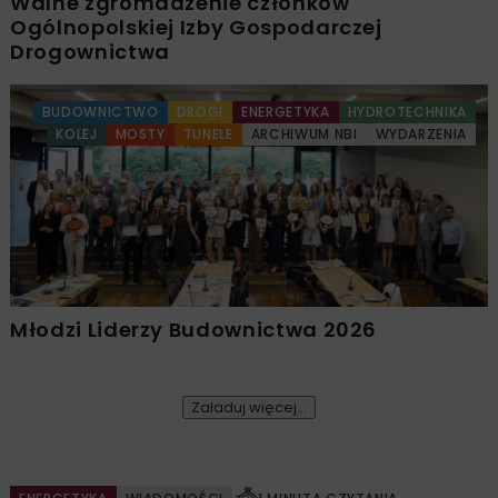
Walne zgromadzenie członków
Ogólnopolskiej Izby Gospodarczej
Drogownictwa
BUDOWNICTWO
DROGI
ENERGETYKA
HYDROTECHNIKA
KOLEJ
MOSTY
TUNELE
ARCHIWUM NBI
WYDARZENIA
Młodzi Liderzy Budownictwa 2026
Załaduj więcej...