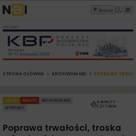
Branże
REKLAMA
STRONA GŁÓWNA
ARCHIWUM NBI
POPRAWA TRWAŁO
< Cofnij
DROGI
MOSTY
ARCHIWUM NBI
4 MINUTY
CZYTANIA
WYWIADY
Poprawa trwałości, troska