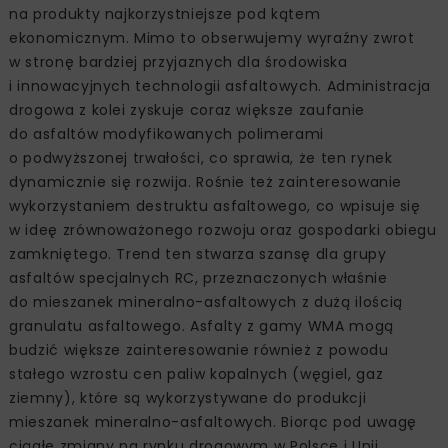
na produkty najkorzystniejsze pod kątem
ekonomicznym. Mimo to obserwujemy wyraźny zwrot
w stronę bardziej przyjaznych dla środowiska
i innowacyjnych technologii asfaltowych. Administracja
drogowa z kolei zyskuje coraz większe zaufanie
do asfaltów modyfikowanych polimerami
o podwyższonej trwałości, co sprawia, że ten rynek
dynamicznie się rozwija. Rośnie też zainteresowanie
wykorzystaniem destruktu asfaltowego, co wpisuje się
w ideę zrównoważonego rozwoju oraz gospodarki obiegu
zamkniętego. Trend ten stwarza szansę dla grupy
asfaltów specjalnych RC, przeznaczonych właśnie
do mieszanek mineralno-asfaltowych z dużą ilością
granulatu asfaltowego. Asfalty z gamy WMA mogą
budzić większe zainteresowanie również z powodu
stałego wzrostu cen paliw kopalnych (węgiel, gaz
ziemny), które są wykorzystywane do produkcji
mieszanek mineralno-asfaltowych. Biorąc pod uwagę
ciągłe zmiany na rynku drogowym w Polsce i Unii